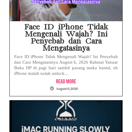
Face ID iPhone Tidak
Mengenali Wajah? Ini
Penyebab dan Cara
Mengatasinya
Face ID iPhone Tidak Mengenali Wajah? Ini Penyebab
dan Cara Mengatasinya August 6, 2026 Rahmat Yanuar
Buka HP di pagi hari sambil pasang muka bantal, eh
iPhone malah nolak unlock...
Read More
August 6, 2026