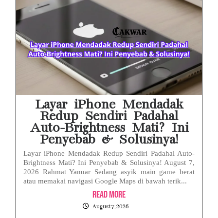
MAKI Soroti Penahanan Eks Jampidsus Febrie Adriansyah Tanpa Rompi Pink
Febrie Adriansyah Ditahan, Mengapa Tanpa Rompi Pink? Ini Penjelasan dan Faktanya
Babak Baru Kasus Febrie Adriansyah, Rencana Praperadilan Penyitaan Emas dan Uang Tunai Jadi Sorotan
Baterai Apple Watch Cepat Boros? Ini Penyebab dan Cara Mengatasinya
HP Huawei Cepat Panas? Ini Penyebab Utama dan Cara Mengatasinya
Layar iPhone Mendadak
Redup Sendiri Padahal
Auto-Brightness Mati? Ini
Penyebab & Solusinya!
Layar iPhone Mendadak Redup Sendiri Padahal Auto-
Brightness Mati? Ini Penyebab & Solusinya! August 7,
2026 Rahmat Yanuar Sedang asyik main game berat
atau memakai navigasi Google Maps di bawah terik...
Read More
August 7, 2026