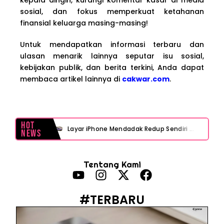
sosial, dan fokus memperkuat ketahanan
finansial keluarga masing-masing!
Untuk mendapatkan informasi terbaru dan
ulasan menarik lainnya seputar isu sosial,
kebijakan publik, dan berita terkini, Anda dapat
membaca artikel lainnya di
cakwar.com
.
Hot
Layar iPhone Mendadak Redup Sendiri Padahal Auto-Brightness Mati? Ini Penyebab & Solusinya!
News
HP Vivo Suka Mati Sendiri Padahal Baterai Masih Banyak? Ini 5 Penyebab dan Solusinya!
Tentang Kami
HP Infinix Stuck di Logo Setelah Update XOS? Jangan Panik, Cek Ini Sebelum Reset Data!
PWI Jaya Sayangkan Tudingan ‘Londo Ireng’ terhadap Jurnalis, Ini Ulasannya
#TERBARU
Prabowo Sebut ‘Londo Ireng’, Ray Rangkuti Desak DPR Bersikap, Ini Ulasan Politiknya