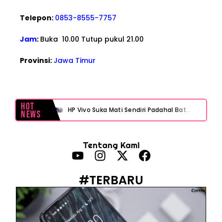
Telepon:
0853-8555-7757
Jam
:
Buka 10.00 Tutup pukul 21.00
Provinsi:
Jawa Timur
Hot
HP Vivo Suka Mati Sendiri Padahal Baterai Masih Banyak? Ini 5 Penyebab dan Solusinya!
News
HP Infinix Stuck di Logo Setelah Update XOS? Jangan Panik, Cek Ini Sebelum Reset Data!
Tentang Kami
PWI Jaya Sayangkan Tudingan ‘Londo Ireng’ terhadap Jurnalis, Ini Ulasannya
Prabowo Sebut ‘Londo Ireng’, Ray Rangkuti Desak DPR Bersikap, Ini Ulasan Politiknya
#TERBARU
MAKI Soroti Penahanan Eks Jampidsus Febrie Adriansyah Tanpa Rompi Pink
Febrie Adriansyah Ditahan, Mengapa Tanpa Rompi Pink? Ini Penjelasan dan Faktanya