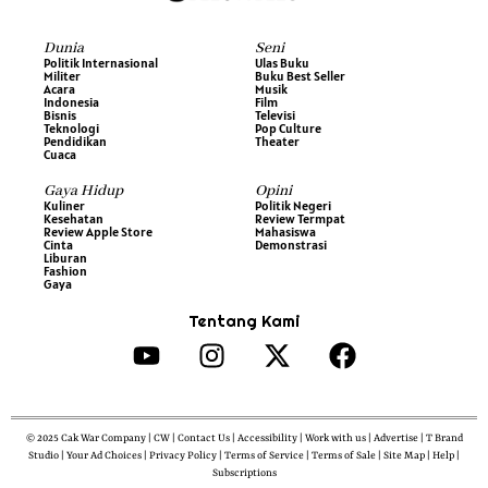
Dunia
Seni
Politik Internasional
Ulas Buku
Militer
Buku Best Seller
Acara
Musik
Indonesia
Film
Bisnis
Televisi
Teknologi
Pop Culture
Pendidikan
Theater
Cuaca
Gaya Hidup
Opini
Kuliner
Politik Negeri
Kesehatan
Review Termpat
Review Apple Store
Mahasiswa
Cinta
Demonstrasi
Liburan
Fashion
Gaya
Tentang Kami
© 2025 Cak War Company | CW | Contact Us | Accessibility | Work with us | Advertise | T Brand
Studio | Your Ad Choices | Privacy Policy | Terms of Service | Terms of Sale | Site Map | Help |
Subscriptions