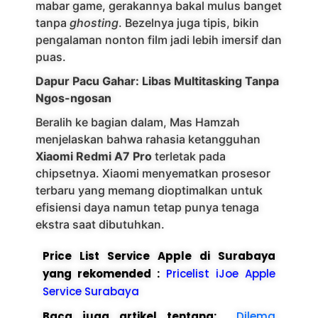
mabar game, gerakannya bakal mulus banget
tanpa
ghosting
. Bezelnya juga tipis, bikin
pengalaman nonton film jadi lebih imersif dan
puas.
Dapur Pacu Gahar: Libas Multitasking Tanpa
Ngos-ngosan
Beralih ke bagian dalam, Mas Hamzah
menjelaskan bahwa rahasia ketangguhan
Xiaomi Redmi A7 Pro
terletak pada
chipsetnya. Xiaomi menyematkan prosesor
terbaru yang memang dioptimalkan untuk
efisiensi daya namun tetap punya tenaga
ekstra saat dibutuhkan.
Price List Service Apple di Surabaya
yang rekomended :
Pricelist iJoe Apple
Service Surabaya
Baca juga artikel tentang:
Dilema