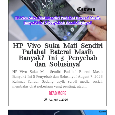
Babak Baru Kasus Febrie Adriansyah, Rencana Praperadilan Penyitaan Emas dan Uang Tunai Jadi Sorotan
Baterai Apple Watch Cepat Boros? Ini Penyebab dan Cara Mengatasinya
HP Huawei Cepat Panas? Ini Penyebab Utama dan Cara Mengatasinya
HP Realme Kena Air Tidak Bisa Dicas? Jangan Langsung Charge, Ini Solusinya
HP Vivo Suka Mati Sendiri
Padahal Baterai Masih
Banyak? Ini 5 Penyebab
dan Solusinya!
HP Vivo Suka Mati Sendiri Padahal Baterai Masih
Banyak? Ini 5 Penyebab dan Solusinya! August 7, 2026
Rahmat Yanuar Sedang asyik scroll media sosial,
membalas chat pekerjaan yang penting, atau...
Read More
August 7, 2026