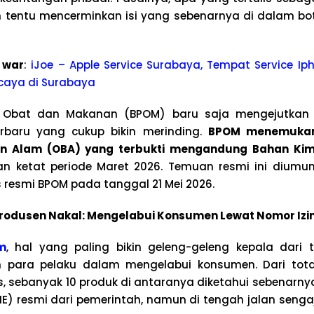
 tentu mencerminkan isi yang sebenarnya di dalam bot
 war
:
iJoe – Apple Service Surabaya, Tempat Service Iph
caya di Surabaya
Obat dan Makanan (BPOM) baru saja mengejutkan 
erbaru yang cukup bikin merinding.
BPOM menemukan
n Alam (OBA) yang terbukti mengandung Bahan Kim
 ketat periode Maret 2026. Temuan resmi ini dium
s resmi BPOM pada tanggal 21 Mei 2026.
odusen Nakal: Mengelabui Konsumen Lewat Nomor Izin E
m
, hal yang paling bikin geleng-geleng kepala dari t
n para pelaku dalam mengelabui konsumen. Dari tot
s, sebanyak 10 produk di antaranya diketahui sebenarnya
IE) resmi dari pemerintah, namun di tengah jalan senga