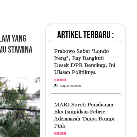
artikel terbaru :
Alam yang
mu Stamina
Prabowo Sebut ‘Londo
Ireng’, Ray Rangkuti
Desak DPR Bersikap, Ini
Ulasan Politiknya
Read More
August 6, 2026
MAKI Soroti Penahanan
Eks Jampidsus Febrie
Adriansyah Tanpa Rompi
Pink
Read More