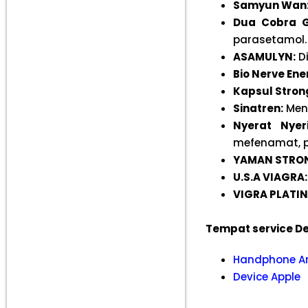
Samyun Wan
Dua Cobra G
parasetamol.
ASAMULYN:
D
Bio Nerve En
Kapsul Stron
Sinatren:
Meng
Nyerat Nye
mefenamat, p
YAMAN STRON
U.S.A VIAGRA:
VIGRA PLATI
Tempat service De
Handphone A
Device Apple