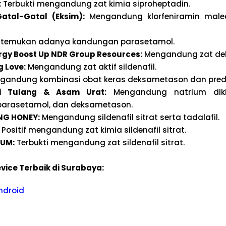
:
Terbukti mengandung zat kimia siproheptadin.
atal-Gatal (Eksim):
Mengandung klorfeniramin malea
itemukan adanya kandungan parasetamol.
ergy Boost Up NDR Group Resources:
Mengandung zat de
g Love:
Mengandung zat aktif sildenafil.
andung kombinasi obat keras deksametason dan pred
ri Tulang & Asam Urat:
Mengandung natrium dikl
arasetamol, dan deksametason.
G HONEY:
Mengandung sildenafil sitrat serta tadalafil.
Positif mengandung zat kimia sildenafil sitrat.
NUM:
Terbukti mengandung zat sildenafil sitrat.
vice Terbaik di Surabaya:
ndroid