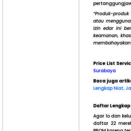
pertanggungja
“Produk-produk i
atau menggunaka
izin edar ini b
keamanan, khas
membahayakan 
Price List Serv
Surabaya
Baca juga artik
Lengkap Niat, J
Daftar Lengkap
Agar lo dan kelu
daftar 22 mere
BPOM karena te