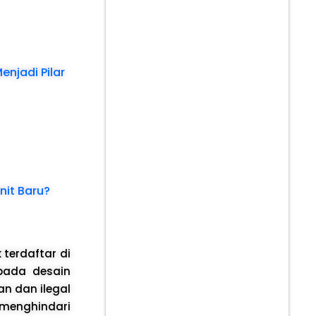
njadi Pilar
nit Baru?
 terdaftar di
pada desain
n dan ilegal
enghindari