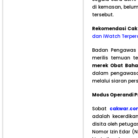
di kemasan, belum
tersebut.
Rekomendasi Cak
dan iWatch Terper
Badan Pengawas 
merilis temuan t
merek Obat Baha
dalam pengawasan
melalui siaran per
Modus Operandi Pr
Sobat
cakwar.co
adalah kecerdika
disita oleh petuga
Nomor Izin Edar (N