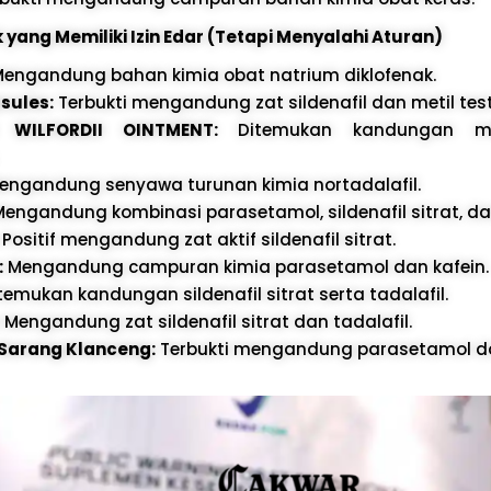
 yang Memiliki Izin Edar (Tetapi Menyalahi Aturan)
engandung bahan kimia obat natrium diklofenak.
sules:
Terbukti mengandung zat sildenafil dan metil tes
 WILFORDII OINTMENT:
Ditemukan kandungan mi
ngandung senyawa turunan kimia nortadalafil.
engandung kombinasi parasetamol, sildenafil sitrat, dan
Positif mengandung zat aktif sildenafil sitrat.
:
Mengandung campuran kimia parasetamol dan kafein.
temukan kandungan sildenafil sitrat serta tadalafil.
Mengandung zat sildenafil sitrat dan tadalafil.
 Sarang Klanceng:
Terbukti mengandung parasetamol dos