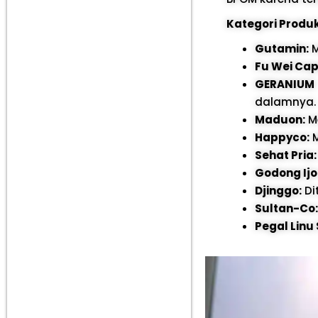
Kategori Produk
Gutamin:
M
Fu Wei Cap
GERANIUM
dalamnya.
Maduon:
Me
Happyco:
M
Sehat Pria:
Godong Ijo
Djinggo:
Di
Sultan-Co:
Pegal Linu