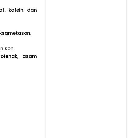
t, kafein, dan
ksametason.
nison.
ofenak, asam