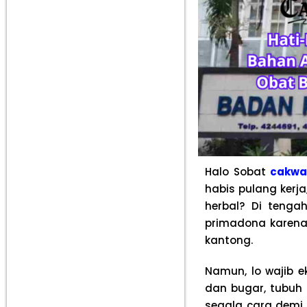
Halo Sobat
cakwa
habis pulang kerj
herbal? Di tenga
primadona karena
kantong.
Namun, lo wajib e
dan bugar, tubuh
segala cara demi 