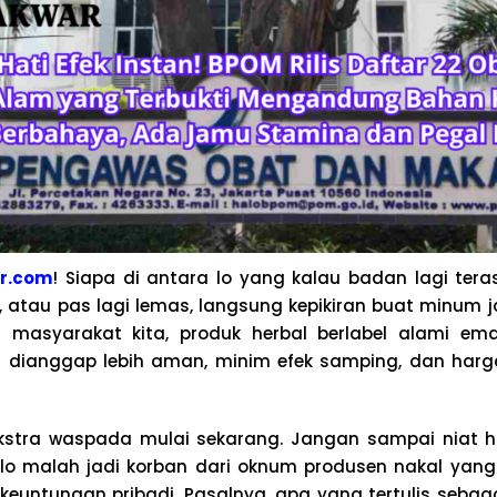
r.com
! Siapa di antara lo yang kalau badan lagi ter
a, atau pas lagi lemas, langsung kepikiran buat minum
h masyarakat kita, produk herbal berlabel alami ema
 dianggap lebih aman, minim efek samping, dan har
kstra waspada mulai sekarang. Jangan sampai niat ha
 lo malah jadi korban dari oknum produsen nakal yan
keuntungan pribadi. Pasalnya, apa yang tertulis seba