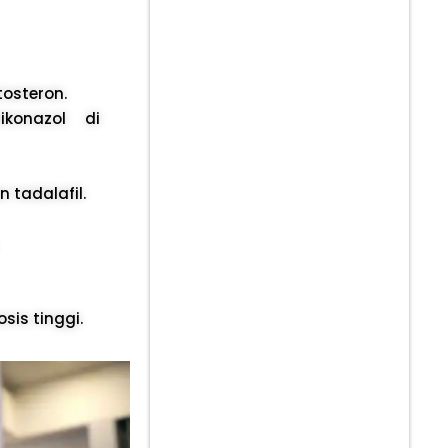
tosteron.
konazol di
 tadalafil.
is tinggi.