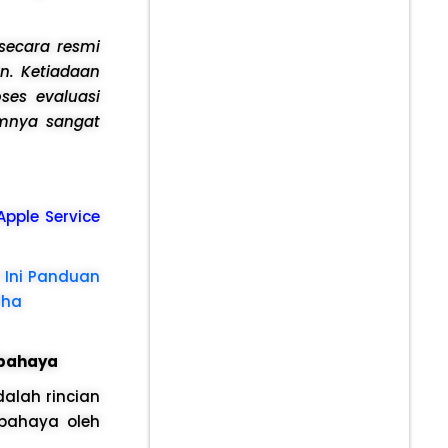
 secara resmi
n. Ketiadaan
oses evaluasi
amnya sangat
 Apple Service
 Ini Panduan
dha
rbahaya
dalah rincian
bahaya oleh