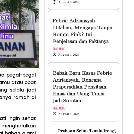
August 6, 2026
Febrie Adriansyah
Ditahan, Mengapa Tanpa
Rompi Pink? Ini
Penjelasan dan Faktanya
Read More
August 6, 2026
Babak Baru Kasus Febrie
asa pegal-pegal
Adriansyah, Rencana
 jamu atau obat
Praperadilan Penyitaan
ng selalu jadi
Emas dan Uang Tunai
ganya ramah di
Jadi Sorotan
Read More
August 6, 2026
ti ingin sehat
g menghalalkan
Prabowo Sebut 'Londo Ireng',
gai bahan alami