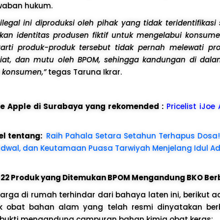
waban hukum.
legal ini diproduksi oleh pihak yang tidak teridentifikasi
n identitas produsen fiktif untuk mengelabui konsume
erarti produk-produk tersebut tidak pernah melewati pr
iat, dan mutu oleh BPOM, sehingga kandungan di dal
konsumen,”
tegas Taruna Ikrar.
ice Apple di Surabaya yang rekomended :
Pricelist iJoe
el tentang:
Raih Pahala Setara Setahun Terhapus Dosa!
adwal, dan Keutamaan Puasa Tarwiyah Menjelang Idul A
 22 Produk yang Ditemukan BPOM Mengandung BKO Be
arga di rumah terhindar dari bahaya laten ini, berikut a
k obat bahan alam yang telah resmi dinyatakan ber
rbukti mengandung campuran bahan kimia obat keras: