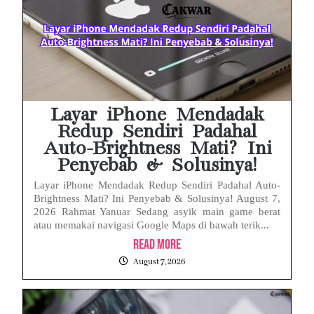
Febrie Adriansyah Ditahan, Mengapa Tanpa Rompi Pink? Ini Penjelasan dan Faktanya
Babak Baru Kasus Febrie Adriansyah, Rencana Praperadilan Penyitaan Emas dan Uang Tunai Jadi Sorotan
Baterai Apple Watch Cepat Boros? Ini Penyebab dan Cara Mengatasinya
HP Huawei Cepat Panas? Ini Penyebab Utama dan Cara Mengatasinya
Layar iPhone Mendadak
Redup Sendiri Padahal
Auto-Brightness Mati? Ini
Penyebab & Solusinya!
Layar iPhone Mendadak Redup Sendiri Padahal Auto-
Brightness Mati? Ini Penyebab & Solusinya! August 7,
2026 Rahmat Yanuar Sedang asyik main game berat
atau memakai navigasi Google Maps di bawah terik...
Read More
August 7, 2026