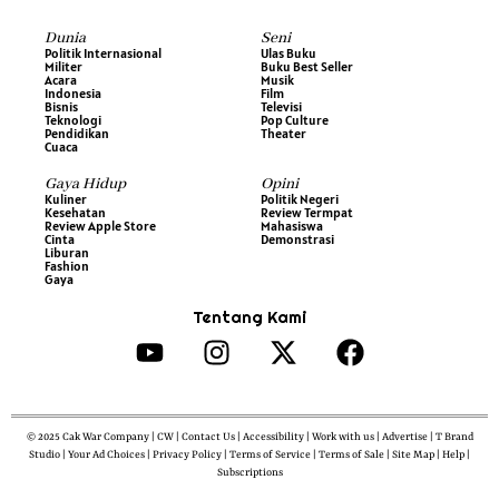
Dunia
Seni
Politik Internasional
Ulas Buku
Militer
Buku Best Seller
Acara
Musik
Indonesia
Film
Bisnis
Televisi
Teknologi
Pop Culture
Pendidikan
Theater
Cuaca
Gaya Hidup
Opini
Kuliner
Politik Negeri
Kesehatan
Review Termpat
Review Apple Store
Mahasiswa
Cinta
Demonstrasi
Liburan
Fashion
Gaya
Tentang Kami
© 2025 Cak War Company | CW | Contact Us | Accessibility | Work with us | Advertise | T Brand
Studio | Your Ad Choices | Privacy Policy | Terms of Service | Terms of Sale | Site Map | Help |
Subscriptions