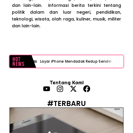
dan lain-lain. informasi berita terkini tentang
politik dalam dan luar negeri, pendidikan,
teknologi, wisata, olah raga, kuliner, musik, militer
dan lain-lain.
Hot
Layar iPhone Mendadak Redup Sendiri Padahal Auto-Brightness Mati? Ini Penyebab & Solusinya!
News
HP Vivo Suka Mati Sendiri Padahal Baterai Masih Banyak? Ini 5 Penyebab dan Solusinya!
Tentang Kami
HP Infinix Stuck di Logo Setelah Update XOS? Jangan Panik, Cek Ini Sebelum Reset Data!
PWI Jaya Sayangkan Tudingan ‘Londo Ireng’ terhadap Jurnalis, Ini Ulasannya
#TERBARU
Prabowo Sebut ‘Londo Ireng’, Ray Rangkuti Desak DPR Bersikap, Ini Ulasan Politiknya
MAKI Soroti Penahanan Eks Jampidsus Febrie Adriansyah Tanpa Rompi Pink