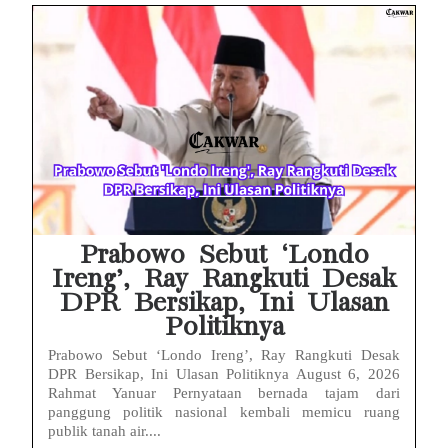
Baterai Apple Watch Cepat Boros? Ini Penyebab dan Cara Mengatasinya
HP Huawei Cepat Panas? Ini Penyebab Utama dan Cara Mengatasinya
HP Realme Kena Air Tidak Bisa Dicas? Jangan Langsung Charge, Ini Solusinya
Face ID iPhone Tidak Mengenali Wajah? Ini Penyebab dan Cara Mengatasinya
Eks Jampidsus Febrie Adriansyah Tersangka Korupsi Asabri Tapi Masih Terima Gaji: Mengapa Begitu?
Eks Dirut KBS Tersangka Korupsi Pakan Satwa Rp10,2 Miliar: Ironi Gelar Doktor Akuntabilitas
Prabowo Sebut ‘Londo
Ireng’, Ray Rangkuti Desak
DPR Bersikap, Ini Ulasan
Politiknya
Prabowo Sebut ‘Londo Ireng’, Ray Rangkuti Desak
DPR Bersikap, Ini Ulasan Politiknya August 6, 2026
Rahmat Yanuar Pernyataan bernada tajam dari
panggung politik nasional kembali memicu ruang
publik tanah air....