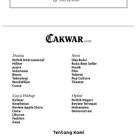
July 24, 2026
Dunia
Seni
Politik Internasional
Ulas Buku
Militer
Buku Best Seller
Acara
Musik
Indonesia
Film
Bisnis
Televisi
Teknologi
Pop Culture
Pendidikan
Theater
Cuaca
Gaya Hidup
Opini
Kuliner
Politik Negeri
Kesehatan
Review Termpat
Review Apple Store
Mahasiswa
Cinta
Demonstrasi
Liburan
Fashion
Gaya
Tentang Kami