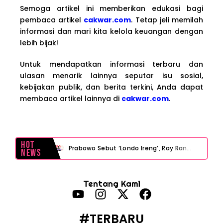
Semoga artikel ini memberikan edukasi bagi
pembaca artikel
cakwar.com
. Tetap jeli memilah
informasi dan mari kita kelola keuangan dengan
lebih bijak!
Untuk mendapatkan informasi terbaru dan
ulasan menarik lainnya seputar isu sosial,
kebijakan publik, dan berita terkini, Anda dapat
membaca artikel lainnya di
cakwar.com
.
Hot
Prabowo Sebut ‘Londo Ireng’, Ray Rangkuti Desak DPR Bersikap, Ini Ulasan Politiknya
News
MAKI Soroti Penahanan Eks Jampidsus Febrie Adriansyah Tanpa Rompi Pink
Tentang Kami
Febrie Adriansyah Ditahan, Mengapa Tanpa Rompi Pink? Ini Penjelasan dan Faktanya
Babak Baru Kasus Febrie Adriansyah, Rencana Praperadilan Penyitaan Emas dan Uang Tunai Jadi Sorotan
#TERBARU