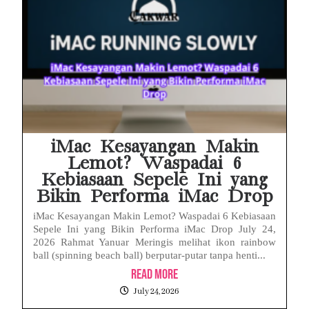
iMac Kesayangan Makin
Lemot? Waspadai 6
Kebiasaan Sepele Ini yang
Bikin Performa iMac Drop
iMac Kesayangan Makin Lemot? Waspadai 6 Kebiasaan
Sepele Ini yang Bikin Performa iMac Drop July 24,
2026 Rahmat Yanuar Meringis melihat ikon rainbow
ball (spinning beach ball) berputar-putar tanpa henti...
Read More
July 24, 2026