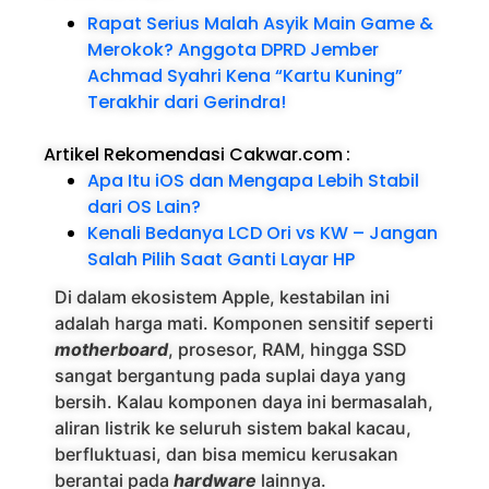
Rapat Serius Malah Asyik Main Game &
Merokok? Anggota DPRD Jember
Achmad Syahri Kena “Kartu Kuning”
Terakhir dari Gerindra!
Artikel Rekomendasi Cakwar.com
:
Apa Itu iOS dan Mengapa Lebih Stabil
dari OS Lain?
Kenali Bedanya LCD Ori vs KW – Jangan
Salah Pilih Saat Ganti Layar HP
Di dalam ekosistem Apple, kestabilan ini
adalah harga mati. Komponen sensitif seperti
motherboard
, prosesor, RAM, hingga SSD
sangat bergantung pada suplai daya yang
bersih. Kalau komponen daya ini bermasalah,
aliran listrik ke seluruh sistem bakal kacau,
berfluktuasi, dan bisa memicu kerusakan
berantai pada
hardware
lainnya.