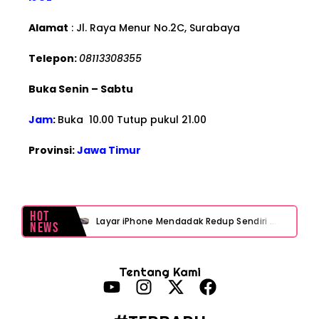
Alamat
: Jl. Raya Menur No.2C, Surabaya
Telepon:
08113308355
Buka Senin – Sabtu
Jam
:
Buka 10.00 Tutup pukul 21.00
Provinsi:
Jawa Timur
Hot
Layar iPhone Mendadak Redup Sendiri Padahal Auto-Brightness Mati? Ini Penyebab & Solusinya!
News
HP Vivo Suka Mati Sendiri Padahal Baterai Masih Banyak? Ini 5 Penyebab dan Solusinya!
Tentang Kami
HP Infinix Stuck di Logo Setelah Update XOS? Jangan Panik, Cek Ini Sebelum Reset Data!
PWI Jaya Sayangkan Tudingan ‘Londo Ireng’ terhadap Jurnalis, Ini Ulasannya