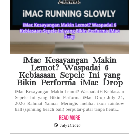
iMac Kesayangan Makin
Lemot? Waspadai 6
Kebiasaan Sepele Ini yang
Bikin Performa iMac Drop
iMac Kesayangan Makin Lemot? Waspadai 6 Kebiasaan
Sepele Ini yang Bikin Performa iMac Drop July 24,
2026 Rahmat Yanuar Meringis melihat ikon rainbow
ball (spinning beach ball) berputar-putar tanpa henti...
Read More
July 24, 2026