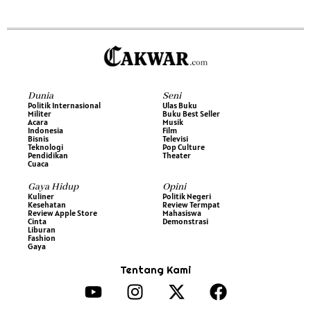
Dunia
Seni
Politik Internasional
Ulas Buku
Militer
Buku Best Seller
Acara
Musik
Indonesia
Film
Bisnis
Televisi
Teknologi
Pop Culture
Pendidikan
Theater
Cuaca
Gaya Hidup
Opini
Kuliner
Politik Negeri
Kesehatan
Review Termpat
Review Apple Store
Mahasiswa
Cinta
Demonstrasi
Liburan
Fashion
Gaya
Tentang Kami