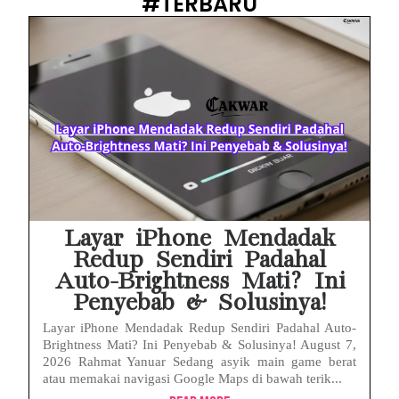
#TERBARU
Prabowo Sebut ‘Londo Ireng’, Ray Rangkuti Desak DPR Bersikap, Ini Ulasan Politiknya
MAKI Soroti Penahanan Eks Jampidsus Febrie Adriansyah Tanpa Rompi Pink
Febrie Adriansyah Ditahan, Mengapa Tanpa Rompi Pink? Ini Penjelasan dan Faktanya
Babak Baru Kasus Febrie Adriansyah, Rencana Praperadilan Penyitaan Emas dan Uang Tunai Jadi Sorotan
Baterai Apple Watch Cepat Boros? Ini Penyebab dan Cara Mengatasinya
HP Huawei Cepat Panas? Ini Penyebab Utama dan Cara Mengatasinya
Layar iPhone Mendadak
Redup Sendiri Padahal
Auto-Brightness Mati? Ini
Penyebab & Solusinya!
Layar iPhone Mendadak Redup Sendiri Padahal Auto-
Brightness Mati? Ini Penyebab & Solusinya! August 7,
2026 Rahmat Yanuar Sedang asyik main game berat
atau memakai navigasi Google Maps di bawah terik...