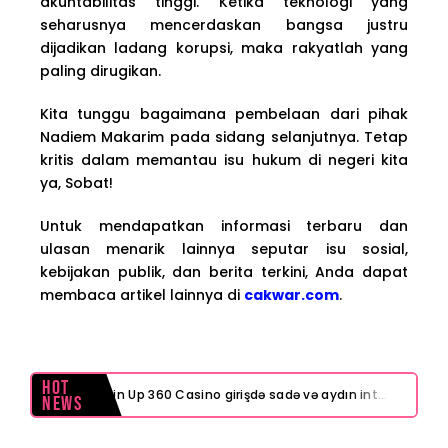
akuntabilitas tinggi. Ketika teknologi yang
seharusnya mencerdaskan bangsa justru
dijadikan ladang korupsi, maka rakyatlah yang
paling dirugikan.
Kita tunggu bagaimana pembelaan dari pihak
Nadiem Makarim pada sidang selanjutnya. Tetap
kritis dalam memantau isu hukum di negeri kita
ya, Sobat!
Untuk mendapatkan informasi terbaru dan
ulasan menarik lainnya seputar isu sosial,
kebijakan publik, dan berita terkini, Anda dapat
membaca artikel lainnya di
cakwar.com
.
Hot
Pin Up 360 Casino girişdə sadə və aydın interfeys necə işinizi asanlaşdırır
News
Test Post Created