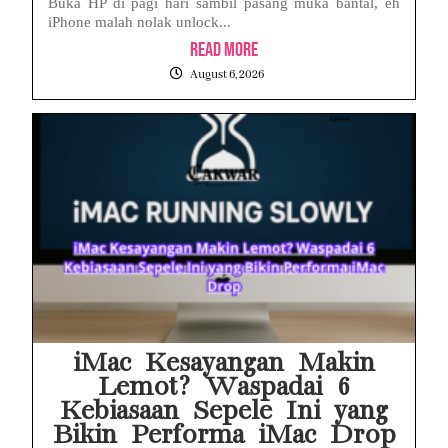
Buka HP di pagi hari sambil pasang muka bantal, eh
iPhone malah nolak unlock...
Read More
August 6, 2026
iMac Kesayangan Makin
Lemot? Waspadai 6
Kebiasaan Sepele Ini yang
Bikin Performa iMac Drop