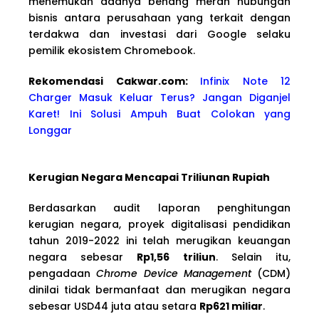
menemukan adanya benang merah hubungan
bisnis antara perusahaan yang terkait dengan
terdakwa dan investasi dari Google selaku
pemilik ekosistem Chromebook.
Rekomendasi Cakwa
r.com:
Infinix Note 12
Charger Masuk Keluar Terus? Jangan Diganjel
Karet! Ini Solusi Ampuh Buat Colokan yang
Longgar
Kerugian Negara Mencapai Triliunan Rupiah
Berdasarkan audit laporan penghitungan
kerugian negara, proyek digitalisasi pendidikan
tahun 2019-2022 ini telah merugikan keuangan
negara sebesar
Rp1,56 triliun
. Selain itu,
pengadaan
Chrome Device Management
(CDM)
dinilai tidak bermanfaat dan merugikan negara
sebesar USD44 juta atau setara
Rp621 miliar
.