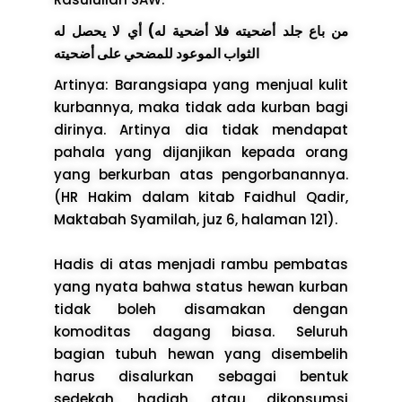
من باع جلد أضحيته فلا أضحية له) أي لا يحصل له
الثواب الموعود للمضحي على أضحيته
Artinya: Barangsiapa yang menjual kulit
kurbannya, maka tidak ada kurban bagi
dirinya. Artinya dia tidak mendapat
pahala yang dijanjikan kepada orang
yang berkurban atas pengorbanannya.
(HR Hakim dalam kitab Faidhul Qadir,
Maktabah Syamilah, juz 6, halaman 121).
Hadis di atas menjadi rambu pembatas
yang nyata bahwa status hewan kurban
tidak boleh disamakan dengan
komoditas dagang biasa. Seluruh
bagian tubuh hewan yang disembelih
harus disalurkan sebagai bentuk
sedekah, hadiah, atau dikonsumsi