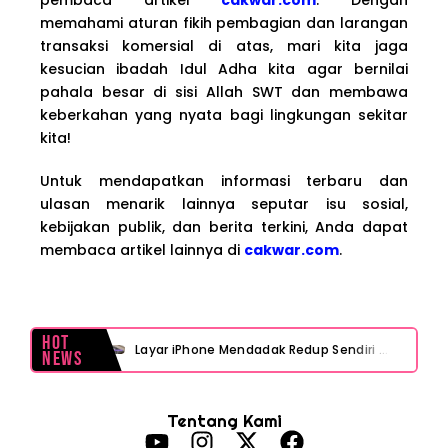
memahami aturan fikih pembagian dan larangan
transaksi komersial di atas, mari kita jaga
kesucian ibadah Idul Adha kita agar bernilai
pahala besar di sisi Allah SWT dan membawa
keberkahan yang nyata bagi lingkungan sekitar
kita!
Untuk mendapatkan informasi terbaru dan
ulasan menarik lainnya seputar isu sosial,
kebijakan publik, dan berita terkini, Anda dapat
membaca artikel lainnya di
cakwar.com
.
Hot
Layar iPhone Mendadak Redup Sendiri Padahal Auto-Brightness Mati? Ini Penyebab & Solusinya!
News
HP Vivo Suka Mati Sendiri Padahal Baterai Masih Banyak? Ini 5 Penyebab dan Solusinya!
Tentang Kami
HP Infinix Stuck di Logo Setelah Update XOS? Jangan Panik, Cek Ini Sebelum Reset Data!