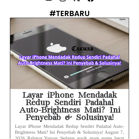
PWI Jaya Sayangkan Tudingan ‘Londo Ireng’ terhadap Jurnalis, Ini Ulasannya
#TERBARU
Prabowo Sebut ‘Londo Ireng’, Ray Rangkuti Desak DPR Bersikap, Ini Ulasan Politiknya
MAKI Soroti Penahanan Eks Jampidsus Febrie Adriansyah Tanpa Rompi Pink
Febrie Adriansyah Ditahan, Mengapa Tanpa Rompi Pink? Ini Penjelasan dan Faktanya
Babak Baru Kasus Febrie Adriansyah, Rencana Praperadilan Penyitaan Emas dan Uang Tunai Jadi Sorotan
Baterai Apple Watch Cepat Boros? Ini Penyebab dan Cara Mengatasinya
HP Huawei Cepat Panas? Ini Penyebab Utama dan Cara Mengatasinya
Layar iPhone Mendadak
Redup Sendiri Padahal
Auto-Brightness Mati? Ini
Penyebab & Solusinya!
Layar iPhone Mendadak Redup Sendiri Padahal Auto-
Brightness Mati? Ini Penyebab & Solusinya! August 7,
2026 Rahmat Yanuar Sedang asyik main game berat