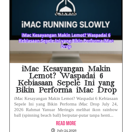
iMac Kesayangan Makin
Lemot? Waspadai 6
Kebiasaan Sepele Ini yang
Bikin Performa iMac Drop
iMac Kesayangan Makin Lemot? Waspadai 6 Kebiasaan
Sepele Ini yang Bikin Performa iMac Drop July 24,
2026 Rahmat Yanuar Meringis melihat ikon rainbow
ball (spinning beach ball) berputar-putar tanpa henti...
Read More
July 24, 2026