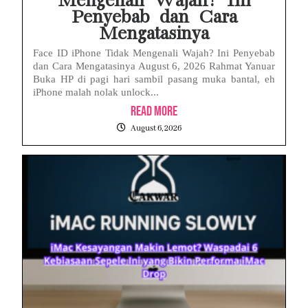
Mengenali Wajah? Ini
Penyebab dan Cara
Mengatasinya
Face ID iPhone Tidak Mengenali Wajah? Ini Penyebab
dan Cara Mengatasinya August 6, 2026 Rahmat Yanuar
Buka HP di pagi hari sambil pasang muka bantal, eh
iPhone malah nolak unlock...
Read More
August 6, 2026