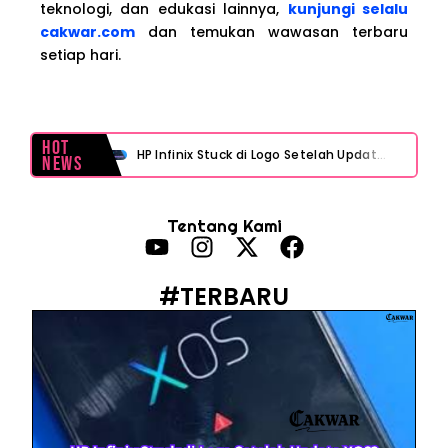
teknologi, dan edukasi lainnya,
kunjungi selalu
cakwar.com
dan temukan wawasan terbaru
setiap hari.
Hot
HP Infinix Stuck di Logo Setelah Update XOS? Jangan Panik, Cek Ini Sebelum Reset Data!
News
PWI Jaya Sayangkan Tudingan ‘Londo Ireng’ terhadap Jurnalis, Ini Ulasannya
Tentang Kami
Prabowo Sebut ‘Londo Ireng’, Ray Rangkuti Desak DPR Bersikap, Ini Ulasan Politiknya
MAKI Soroti Penahanan Eks Jampidsus Febrie Adriansyah Tanpa Rompi Pink
#TERBARU
Febrie Adriansyah Ditahan, Mengapa Tanpa Rompi Pink? Ini Penjelasan dan Faktanya
Babak Baru Kasus Febrie Adriansyah, Rencana Praperadilan Penyitaan Emas dan Uang Tunai Jadi Sorotan
Baterai Apple Watch Cepat Boros? Ini Penyebab dan Cara Mengatasinya