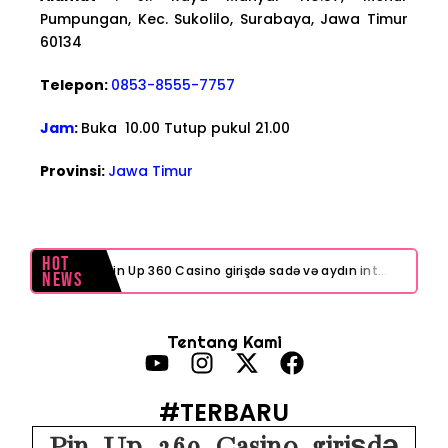
Pumpungan, Kec. Sukolilo, Surabaya, Jawa Timur
60134
Telepon:
0853-8555-7757
Jam
:
Buka 10.00 Tutup pukul 21.00
Provinsi:
Jawa Timur
Hot
Pin Up 360 Casino girişdə sadə və aydın interfeys necə işinizi asanlaşdırır
News
Test Post Created
Tentang Kami
Navigating playinexch feels like a breeze even for first-timers
Test Post Created
#TERBARU
Navigating online poker sites Australia feels surprisingly intuitive for newcomers
Pin Up 360 Casino girişdə