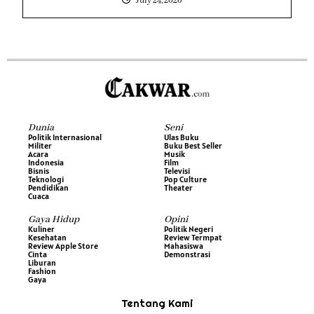
July 24, 2026
Dunia
Seni
Politik Internasional
Ulas Buku
Militer
Buku Best Seller
Acara
Musik
Indonesia
Film
Bisnis
Televisi
Teknologi
Pop Culture
Pendidikan
Theater
Cuaca
Gaya Hidup
Opini
Kuliner
Politik Negeri
Kesehatan
Review Termpat
Review Apple Store
Mahasiswa
Cinta
Demonstrasi
Liburan
Fashion
Gaya
Tentang Kami