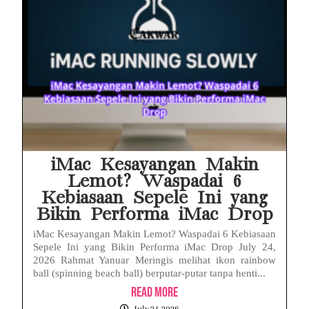
iMac Kesayangan Makin
Lemot? Waspadai 6
Kebiasaan Sepele Ini yang
Bikin Performa iMac Drop
iMac Kesayangan Makin Lemot? Waspadai 6 Kebiasaan
Sepele Ini yang Bikin Performa iMac Drop July 24,
2026 Rahmat Yanuar Meringis melihat ikon rainbow
ball (spinning beach ball) berputar-putar tanpa henti...
Read More