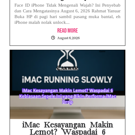
Face ID iPhone Tidak Mengenali Wajah? Ini Penyebab
dan Cara Mengatasinya August 6, 2026 Rahmat Yanuar
Buka HP di pagi hari sambil pasang muka bantal, eh
iPhone malah nolak unlock...
Read More
August 6, 2026
iMac Kesayangan Makin
Lemot? Waspadai 6