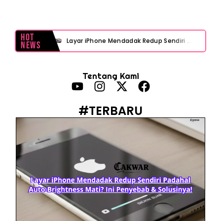
Hot
Layar iPhone Mendadak Redup Sendiri Padahal Auto-Brightness Mati? Ini Penyebab & Solusinya!
News
HP Vivo Suka Mati Sendiri Padahal Baterai Masih Banyak? Ini 5 Penyebab dan Solusinya!
Tentang Kami
HP Infinix Stuck di Logo Setelah Update XOS? Jangan Panik, Cek Ini Sebelum Reset Data!
PWI Jaya Sayangkan Tudingan ‘Londo Ireng’ terhadap Jurnalis, Ini Ulasannya
#TERBARU
Prabowo Sebut ‘Londo Ireng’, Ray Rangkuti Desak DPR Bersikap, Ini Ulasan Politiknya
MAKI Soroti Penahanan Eks Jampidsus Febrie Adriansyah Tanpa Rompi Pink
Febrie Adriansyah Ditahan, Mengapa Tanpa Rompi Pink? Ini Penjelasan dan Faktanya
Babak Baru Kasus Febrie Adriansyah, Rencana Praperadilan Penyitaan Emas dan Uang Tunai Jadi Sorotan
Baterai Apple Watch Cepat Boros? Ini Penyebab dan Cara Mengatasinya