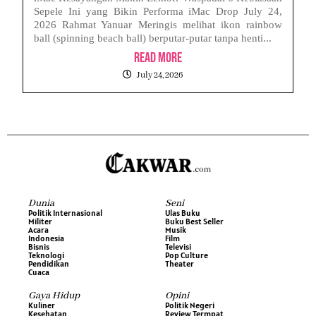
Sepele Ini yang Bikin Performa iMac Drop July 24,
2026 Rahmat Yanuar Meringis melihat ikon rainbow
ball (spinning beach ball) berputar-putar tanpa henti...
Read More
July 24, 2026
Dunia
Seni
Politik Internasional
Ulas Buku
Militer
Buku Best Seller
Acara
Musik
Indonesia
Film
Bisnis
Televisi
Teknologi
Pop Culture
Pendidikan
Theater
Cuaca
Gaya Hidup
Opini
Kuliner
Politik Negeri
Kesehatan
Review Termpat