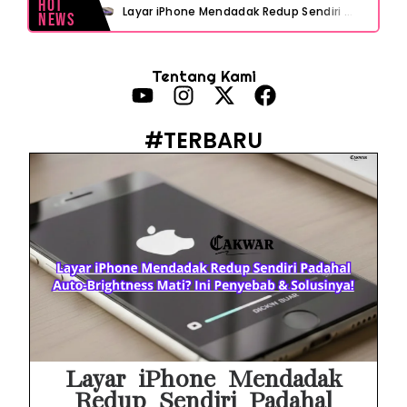
Hot
Layar iPhone Mendadak Redup Sendiri Padahal Auto-Brightness Mati? Ini Penyebab & Solusinya!
News
HP Vivo Suka Mati Sendiri Padahal Baterai Masih Banyak? Ini 5 Penyebab dan Solusinya!
Tentang Kami
HP Infinix Stuck di Logo Setelah Update XOS? Jangan Panik, Cek Ini Sebelum Reset Data!
PWI Jaya Sayangkan Tudingan ‘Londo Ireng’ terhadap Jurnalis, Ini Ulasannya
#TERBARU
Prabowo Sebut ‘Londo Ireng’, Ray Rangkuti Desak DPR Bersikap, Ini Ulasan Politiknya
MAKI Soroti Penahanan Eks Jampidsus Febrie Adriansyah Tanpa Rompi Pink
Febrie Adriansyah Ditahan, Mengapa Tanpa Rompi Pink? Ini Penjelasan dan Faktanya
Babak Baru Kasus Febrie Adriansyah, Rencana Praperadilan Penyitaan Emas dan Uang Tunai Jadi Sorotan
Baterai Apple Watch Cepat Boros? Ini Penyebab dan Cara Mengatasinya
HP Huawei Cepat Panas? Ini Penyebab Utama dan Cara Mengatasinya
Layar iPhone Mendadak
Redup Sendiri Padahal