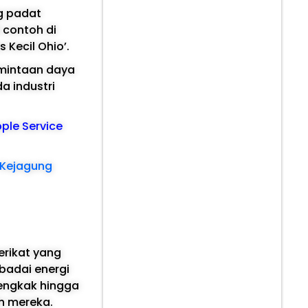
ng padat
l contoh di
 Kecil Ohio’.
ermintaan daya
a industri
pple Service
 Kejagung
erikat yang
 badai energi
bengkak hingga
ah mereka.