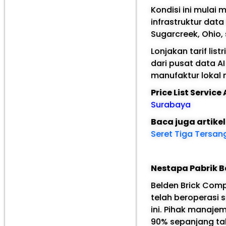
Kondisi ini mulai
infrastruktur data
Sugarcreek, Ohio,
Lonjakan tarif lis
dari pusat data AI
manufaktur lokal 
Price List Servic
Surabaya
Baca juga artike
Seret Tiga Tersan
Nestapa Pabrik Ba
Belden Brick Comp
telah beroperasi 
ini. Pihak manaj
90% sepanjang tah