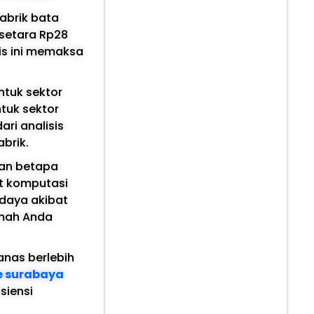
abrik bata
(setara Rp28
is ini memaksa
ntuk sektor
ntuk sektor
ari analisis
brik.
tkan betapa
at komputasi
 daya akibat
umah Anda
anas berlebih
le surabaya
siensi