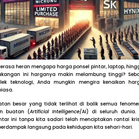
rasa heran mengapa harga ponsel pintar, laptop, hing
akangan ini harganya makin melambung tinggi? Seb
ek teknologi, Anda mungkin mengira kenaikan harg
biasa.
an besar yang tidak terlihat di balik semua fenomen
an buatan (
Artificial Intelligence
/AI) di seluruh dunia
ntar ini tanpa kita sadari telah menciptakan rantai kri
rdampak langsung pada kehidupan kita sehari-hari.