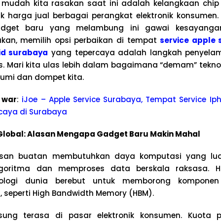
g mudah kita rasakan saat ini adalah kelangkaan chip
harga jual berbagai perangkat elektronik konsumen. 
adget baru yang melambung ini gawai kesayanga
kan, memilih opsi perbaikan di tempat
service apple
id surabaya
yang tepercaya adalah langkah penyelam
. Mari kita ulas lebih dalam bagaimana “demam” teknolo
umi dan dompet kita.
 war
:
iJoe – Apple Service Surabaya, Tempat Service Iph
caya di Surabaya
Global: Alasan Mengapa Gadget Baru Makin Mahal
dasan buatan membutuhkan daya komputasi yang lua
lgoritma dan memproses data berskala raksasa. H
nologi dunia berebut untuk memborong komponen
, seperti High Bandwidth Memory (HBM).
ng terasa di pasar elektronik konsumen. Kuota pr