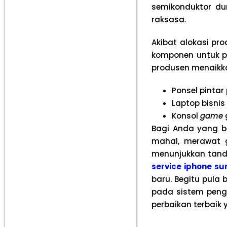
semikonduktor dun
raksasa.
Akibat alokasi pr
komponen untuk p
produsen menaikkan
Ponsel pintar
Laptop bisni
Konsol
game
Bagi Anda yang b
mahal, merawat g
menunjukkan tanda
service iphone s
baru. Begitu pula 
pada sistem peng
perbaikan terbaik