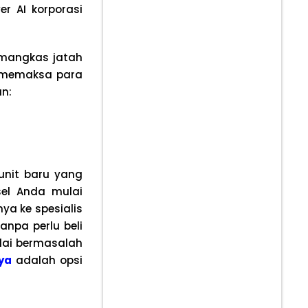
r AI korporasi
memangkas jatah
g memaksa para
an:
unit baru yang
el Anda mulai
a ke spesialis
npa perlu beli
ulai bermasalah
ya
adalah opsi