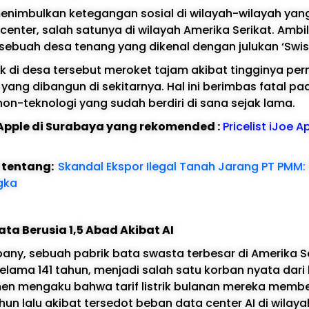
 menimbulkan ketegangan sosial di wilayah-wilayah ya
 center, salah satunya di wilayah Amerika Serikat. Ambi
 sebuah desa tenang yang dikenal dengan julukan ‘Swiss
trik di desa tersebut meroket tajam akibat tingginya p
 yang dibangun di sekitarnya. Hal ini berimbas fatal pad
non-teknologi yang sudah berdiri di sana sejak lama.
e Apple di Surabaya yang rekomended :
Pricelist iJoe A
l tentang:
Skandal Ekspor Ilegal Tanah Jarang PT PMM:
gka
ta Berusia 1,5 Abad Akibat AI
any, sebuah pabrik bata swasta terbesar di Amerika S
selama 141 tahun, menjadi salah satu korban nyata dari
emen mengaku bahwa tarif listrik bulanan mereka mem
un lalu akibat tersedot beban data center AI di wilay