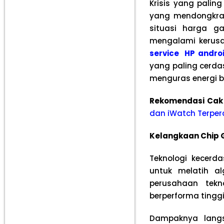
Krisis yang palin
yang mendongkrak 
situasi harga g
mengalami kerusa
service HP andro
yang paling cerdas
menguras energi b
Rekomendasi Cak
dan iWatch Terper
Kelangkaan Chip 
Teknologi kecer
untuk melatih a
perusahaan tek
berperforma tinggi
Dampaknya langsu