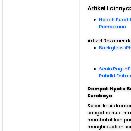
Artikel Lainnya
Heboh Surat D
Pembelaan
Artikel Rekomend
Backglass iP
Senin Pagi H
Pabrik! Data K
Dampak Nyata Bad
Surabaya
Selain krisis kompo
sangat serius. Inf
membutuhkan paso
menghidupkan serv