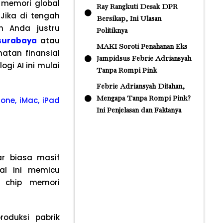
 memori global
Ray Rangkuti Desak DPR
Jika di tengah
Bersikap, Ini Ulasan
n Anda justru
Politiknya
 surabaya
atau
MAKI Soroti Penahanan Eks
atan finansial
Jampidsus Febrie Adriansyah
gi AI ini mulai
Tanpa Rompi Pink
Febrie Adriansyah Ditahan,
Mengapa Tanpa Rompi Pink?
one, iMac, iPad
Ini Penjelasan dan Faktanya
r biasa masif
al ini memicu
 chip memori
oduksi pabrik