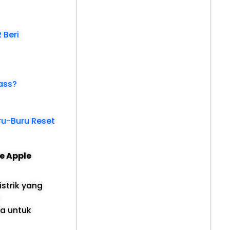
 Beri
ass?
ru-Buru Reset
e Apple
istrik yang
a untuk