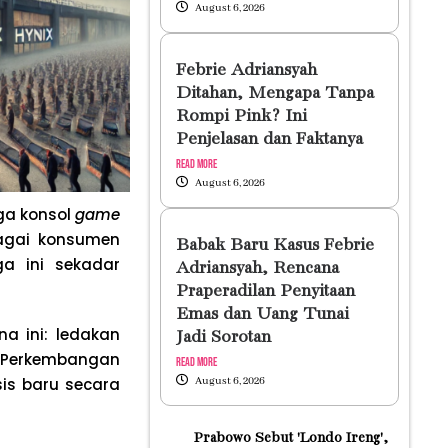
August 6, 2026
Febrie Adriansyah
Ditahan, Mengapa Tanpa
Rompi Pink? Ini
Penjelasan dan Faktanya
Read More
August 6, 2026
ga konsol
game
agai konsumen
Babak Baru Kasus Febrie
a ini sekadar
Adriansyah, Rencana
Praperadilan Penyitaan
Emas dan Uang Tunai
a ini: ledakan
Jadi Sorotan
. Perkembangan
Read More
sis baru secara
August 6, 2026
Prabowo Sebut 'Londo Ireng',