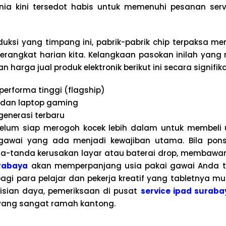
ia kini tersedot habis untuk memenuhi pesanan serve
oduksi yang timpang ini, pabrik-pabrik chip terpaksa 
erangkat harian kita. Kelangkaan pasokan inilah yan
 harga jual produk elektronik berikut ini secara signifik
 performa tinggi (flagship)
s dan laptop gaming
generasi terbaru
elum siap merogoh kocek lebih dalam untuk membeli 
awai yang ada menjadi kewajiban utama. Bila pons
-tanda kerusakan layar atau baterai drop, membawany
urabaya
akan memperpanjang usia pakai gawai Anda ta
bagi para pelajar dan pekerja kreatif yang tabletnya m
isian daya, pemeriksaan di pusat
service ipad suraba
 yang sangat ramah kantong.