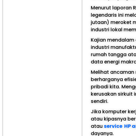
Menurut laporan R
legendaris ini mel
jutaan) meroket m
industri lokal mem
Kajian mendalam d
industri manufaktu
rumah tangga atau 
data energi makro
Melihat ancaman ny
berharganya efisi
pribadi kita. Me
kerusakan sirkuit
sendiri.
Jika komputer ke
atau kipasnya ber
atau
service HP 
dayanya.