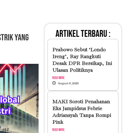
artikel terbaru :
strik yang
Prabowo Sebut ‘Londo
Ireng’, Ray Rangkuti
Desak DPR Bersikap, Ini
Ulasan Politiknya
Read More
August 6, 2026
MAKI Soroti Penahanan
Eks Jampidsus Febrie
Adriansyah Tanpa Rompi
Pink
Read More