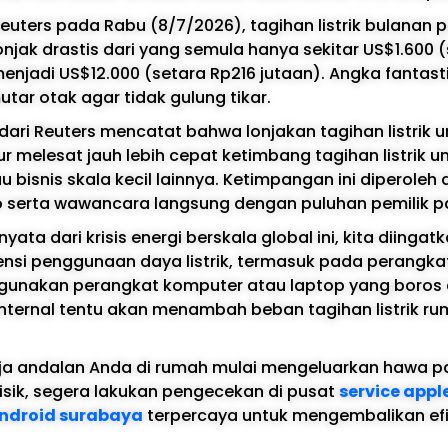
euters pada Rabu (8/7/2026), tagihan listrik bulanan p
onjak drastis dari yang semula hanya sekitar US$1.600 
enjadi US$12.000 (setara Rp216 jutaan). Angka fantast
utar otak agar tidak gulung tikar.
ari Reuters mencatat bahwa lonjakan tagihan listrik u
r melesat jauh lebih cepat ketimbang tagihan listrik u
bisnis skala kecil lainnya. Ketimpangan ini diperoleh d
 serta wawancara langsung dengan puluhan pemilik pa
ata dari krisis energi berskala global ini, kita diinga
ensi penggunaan daya listrik, termasuk pada perangk
nggunakan perangkat komputer atau laptop yang boros
 internal tentu akan menambah beban tagihan listrik r
rja andalan Anda di rumah mulai mengeluarkan hawa p
isik, segera lakukan pengecekan di pusat
service app
android surabaya
terpercaya untuk mengembalikan efi