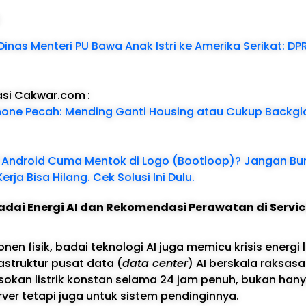
:
inas Menteri PU Bawa Anak Istri ke Amerika Serikat: DPR
asi Cakwar.com
:
hone Pecah: Mending Ganti Housing atau Cukup Backgl
P Android Cuma Mentok di Logo (Bootloop)? Jangan Bu
erja Bisa Hilang. Cek Solusi Ini Dulu.
ai Energi AI dan Rekomendasi Perawatan di Servic
nen fisik, badai teknologi AI juga memicu krisis energi l
rastruktur pusat data (
data center
) AI berskala raksasa
kan listrik konstan selama 24 jam penuh, bukan hany
er tetapi juga untuk sistem pendinginnya.