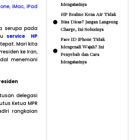
Mengatasinya
one, iMac, iPad
HP Realme Kena Air Tidak
Bisa Dicas? Jangan Langsung
a serupa pada
Charge, Ini Solusinya
au
service HP
Face ID iPhone Tidak
epat. Mari kita
Mengenali Wajah? Ini
siden ke Iran,
Penyebab dan Cara
andal menemani
Mengatasinya
residen
utusan delegasi
gutus Ketua MPR
diri rangkaian