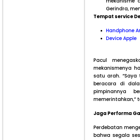
mekanisme a
Gerindra, me
Tempat service De
Handphone A
Device Apple
Pacul menegask
mekanismenya haru
satu arah. “Saya
beracara di dal
pimpinannya be
memerintahkan,” t
Jaga Performa Ga
Perdebatan menge
bahwa segala ses