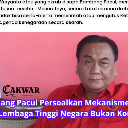
Wuryanto atau yang akrab disapa Bambang Pacul, me
usan tersebut. Menurutnya, secara tata beracara ke
tidak bisa serta-merta memerintah atau mengutus Ket
 agenda kenegaraan secara searah.