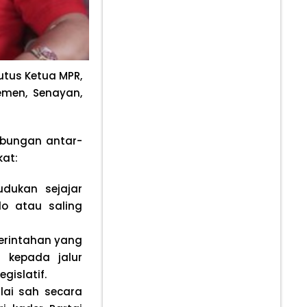
utus Ketua MPR,
lemen, Senayan,
ubungan antar-
kat:
dukan sejajar
do atau saling
rintahan yang
n kepada jalur
gislatif.
lai sah secara