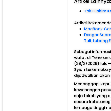
Artikel Lainnya
Tok! Hakim K
Artikel Rekomend
MacBook Cepa
Dengar Suara
Tuli, Lubang
Sebagai informas
wafat di Teheran 
(28/2/2026) lalu—
Syiah terkemuka 
dijadwalkan akan
Menanggapi keput
kewenangan penuh
saja tokoh yang d
secara ketataneg
lembaga tinggi ne