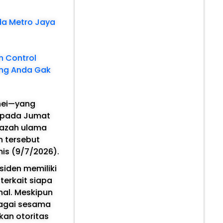
da Metro Jaya
n Control
ing Anda Gak
nei—yang
l pada Jumat
enazah ulama
 tersebut
is (9/7/2026).
iden memiliki
erkait siapa
nal. Meskipun
bagai sesama
kan otoritas