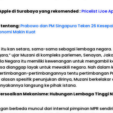
e Apple di Surabaya yang rekomended :
Pricelist iJoe A
l tentang:
Prabowo dan PM Singapura Teken 26 Kesep
Ekonomi Makin Kuat
 itu kan setara, sama-sama sebagai lembaga negara. 
gara,” ujar Muzani di kompleks parlemen, Senayan, Jaka
ala Negara itu memiliki kewenangan untuk mengambil 
isa dianggap layak untuk mewakili negara. Nah dalam k
pertimbangan-pertimbangannya tentu pertimbangan Pr
alasan spesifik penunjukan dirinya, Muzani berkelaka
yakannya langsung ke pihak istana.
ersoalkan Mekanisme: Hubungan Lembaga Tinggi 
angan berbeda muncul dari internal pimpinan MPR sendiri