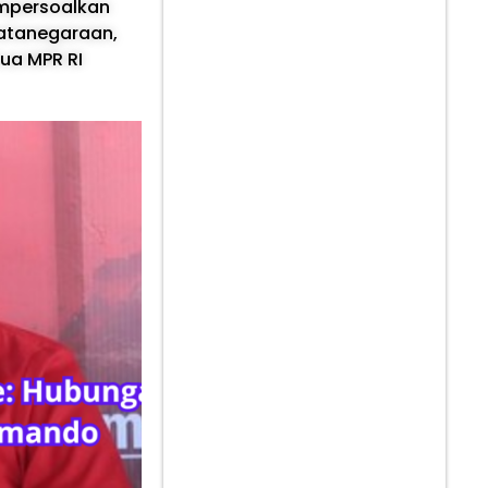
mpersoalkan
tatanegaraan,
ua MPR RI