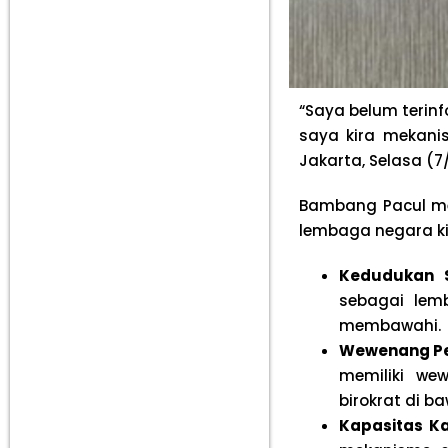
“Saya belum terinf
saya kira mekanis
Jakarta, Selasa (7
Bambang Pacul me
lembaga negara kit
Kedudukan S
sebagai lem
membawahi.
Wewenang Pe
memiliki wew
birokrat di b
Kapasitas Ka