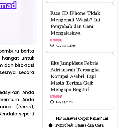
Face ID iPhone Tidak
Mengenali Wajah? Ini
Penyebab dan Cara
Mengatasinya
Read More
August 6, 2026
pemburu berita
g hangat untuk
Eks Jampidsus Febrie
 dan birokrasi
Adriansyah Tersangka
sesnya secara
Korupsi Asabri Tapi
Masih Terima Gaji:
Mengapa Begitu?
easyikan Anda
Read More
 premium Anda
July 24, 2026
macet (
freeze
),
 Kendala seperti
HP Huawei Cepat Panas? Ini
Penyebab Utama dan Cara