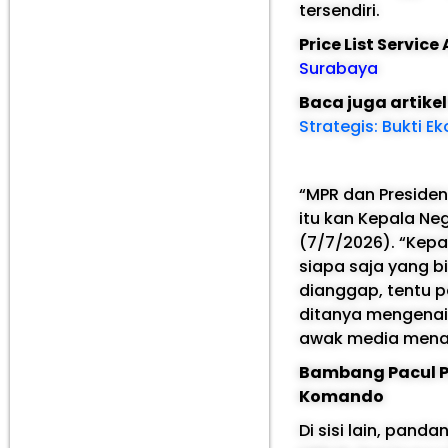
tersendiri.
Price List Servic
Surabaya
Baca juga artike
Strategis: Bukti 
“MPR dan Presiden
itu kan Kepala Ne
(7/7/2026). “Kep
siapa saja yang b
dianggap, tentu 
ditanya mengenai 
awak media menan
Bambang Pacul P
Komando
Di sisi lain, pand