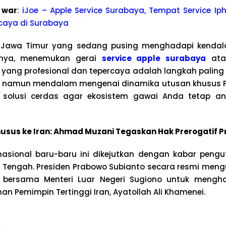
 war
:
iJoe – Apple Service Surabaya, Tempat Service Iph
caya di Surabaya
 Jawa Timur yang sedang pusing menghadapi kendal
alnya, menemukan gerai
service apple surabaya
at
yang profesional dan tepercaya adalah langkah paling t
i namun mendalam mengenai dinamika utusan khusus Pre
t solusi cerdas agar ekosistem gawai Anda tetap 
usus ke Iran: Ahmad Muzani Tegaskan Hak Prerogatif P
ernasional baru-baru ini dikejutkan dengan kabar peng
r Tengah. Presiden Prabowo Subianto secara resmi men
bersama Menteri Luar Negeri Sugiono untuk mengha
 Pemimpin Tertinggi Iran, Ayatollah Ali Khamenei.