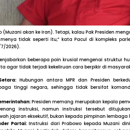
o (Muzani akan ke Iran). Tetapi, kalau Pak Presiden meng
menya tidak seperti itu,” kata Pacul di kompleks par
/7/2026).
njabarkan beberapa poin krusial mengenai struktur h
a agar tidak terjadi kekeliruan cara berpikir di masyara
etara:
Hubungan antara MPR dan Presiden berkedu
baga tinggi negara, sehingga tidak bersifat koman
merintahan:
Presiden memang merupakan kepala peme
enang instruksi, namun instruksi tersebut ditujuka
awah jajaran eksekutif, bukan kepada pimpinan lembaga le
der Partai:
Instruksi dari Prabowo kepada Muzani dini