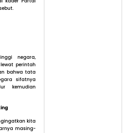
i kader Partai
sebut.
nggi negara,
lewat perintah
an bahwa tata
gara sifatnya
dur kemudian
ting
gingatkan kita
darnya masing-