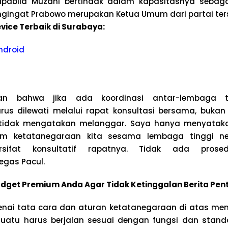
pabila Muzani bertindak dalam kapasitasnya sebaga
ngingat Prabowo merupakan Ketua Umum dari partai ter
vice Terbaik di Surabaya:
ndroid
an bahwa jika ada koordinasi antar-lembaga ti
s dilewati melalui rapat konsultasi bersama, bukan 
 tidak mengatakan melanggar. Saya hanya menyatak
am ketatanegaraan kita sesama lembaga tinggi ne
rsifat konsultatif rapatnya. Tidak ada prose
egas Pacul.
dget Premium Anda Agar Tidak Ketinggalan Berita Pen
nai tata cara dan aturan ketatanegaraan di atas men
uatu harus berjalan sesuai dengan fungsi dan stan