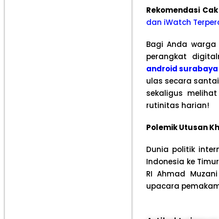
Rekomendasi Cak
dan iWatch Terper
Bagi Anda warga
perangkat digit
android surabaya
ulas secara santa
sekaligus meliha
rutinitas harian!
Polemik Utusan Kh
Dunia politik int
Indonesia ke Timu
RI Ahmad Muzani 
upacara pemakaman