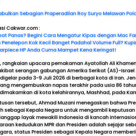
:
abulkan Sebagian Praperadilan Roy Suryo Melawan Pol
asi Cakwar.com
:
t Panas? Begini Cara Mengatur Kipas dengan Mac Fa
 Penelepon Kok Kecil Banget Padahal Volume Full? Kup
 Earpiece HP Anda Cuma Mampet Kena Keringat!
i, rangkaian upacara pemakaman Ayatollah Ali Khame
akibat serangan gabungan Amerika Serikat (AS)-Israe
digelar pada 3-9 Juli 2026 di berbagai kota di Iran. J
yang mengembuskan napas terakhir pada usia 86 tahun
 dimakamkan di kota kelahirannya, Mashhad, pada Kam
usan tersebut, Ahmad Muzani menegaskan bahwa Pres
 sebagai Kepala Negara untuk mengambil keputusan t
ianggap layak mewakili Indonesia di kancah internasio
araan kedudukan MPR dan Presiden adalah sejajar se
gara, status Presiden sebagai Kepala Negara memberi