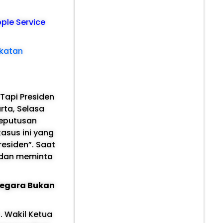
pple Service
akatan
Tapi Presiden
rta, Selasa
keputusan
asus ini yang
esiden”. Saat
r dan meminta
Negara Bukan
. Wakil Ketua