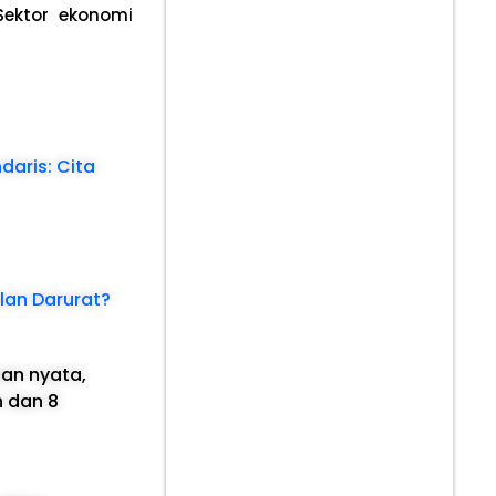
ektor ekonomi
aris: Cita
lan Darurat?
ian nyata,
h dan 8