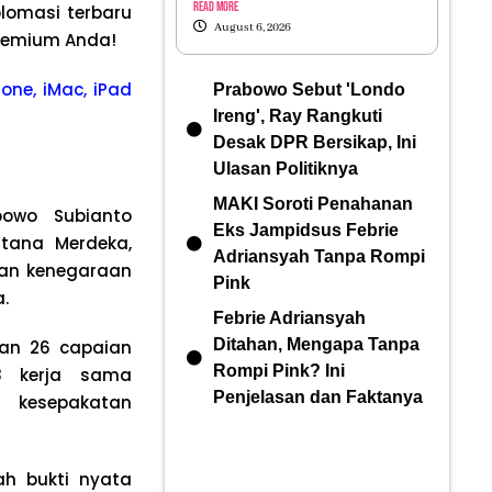
Read More
plomasi terbaru
August 6, 2026
emium Anda!
one, iMac, iPad
Prabowo Sebut 'Londo
Ireng', Ray Rangkuti
Desak DPR Bersikap, Ini
Ulasan Politiknya
MAKI Soroti Penahanan
bowo Subianto
Eks Jampidsus Febrie
tana Merdeka,
Adriansyah Tanpa Rompi
ngan kenegaraan
Pink
.
Febrie Adriansyah
Ditahan, Mengapa Tanpa
an 26 capaian
Rompi Pink? Ini
18 kerja sama
Penjelasan dan Faktanya
kesepakatan
h bukti nyata