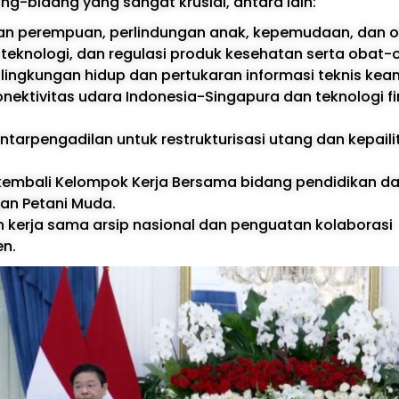
ng-bidang yang sangat krusial, antara lain:
n perempuan, perlindungan anak, kepemudaan, dan o
i teknologi, dan regulasi produk kesehatan serta obat-
 lingkungan hidup dan pertukaran informasi teknis keam
nektivitas udara Indonesia-Singapura dan teknologi fi
tarpengadilan untuk restrukturisasi utang dan kepailit
kembali Kelompok Kerja Bersama bidang pendidikan d
n Petani Muda.
 kerja sama arsip nasional dan penguatan kolaborasi
n.