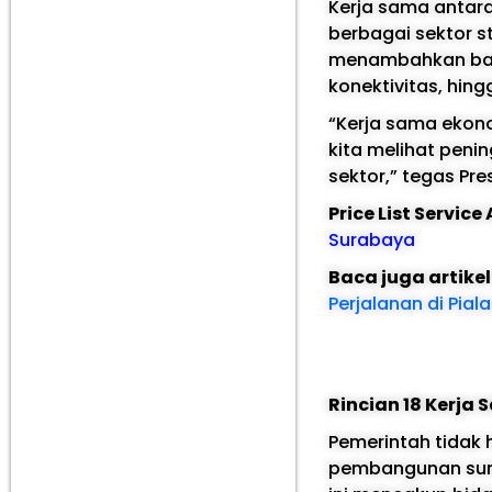
Kerja sama antara
berbagai sektor 
menambahkan bahwa
konektivitas, hin
“Kerja sama ekono
kita melihat peni
sektor,” tegas Pre
Price List Servic
Surabaya
Baca juga artike
Perjalanan di Pial
Rincian 18 Kerja
Pemerintah tidak 
pembangunan sumb