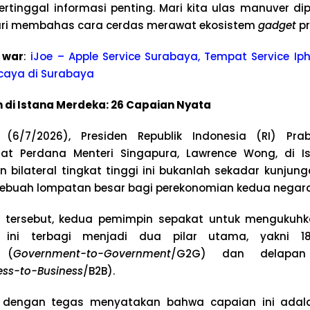
ertinggal informasi penting. Mari kita ulas manuver di
ri membahas cara cerdas merawat ekosistem
gadget
pr
 war
:
iJoe – Apple Service Surabaya, Tempat Service Iph
caya di Surabaya
di Istana Merdeka: 26 Capaian Nyata
(6/7/2026), Presiden Republik Indonesia (RI) Pra
 Perdana Menteri Singapura, Lawrence Wong, di Is
n bilateral tingkat tinggi ini bukanlah sekadar kunju
sebuah lompatan besar bagi perekonomian kedua negara
tersebut, kedua pemimpin sepakat untuk mengukuhk
a ini terbagi menjadi dua pilar utama, yakni 
 (
Government-to-Government
/G2G) dan delapan 
ess-to-Business
/B2B).
 dengan tegas menyatakan bahwa capaian ini adala