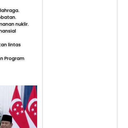
lahraga.
obatan.
anan nuklir.
nansial
an lintas
an Program