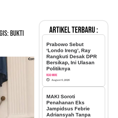
artikel terbaru :
is: Bukti
Prabowo Sebut
‘Londo Ireng’, Ray
Rangkuti Desak DPR
Bersikap, Ini Ulasan
Politiknya
Read More
August 6, 2026
MAKI Soroti
Penahanan Eks
Jampidsus Febrie
Adriansyah Tanpa