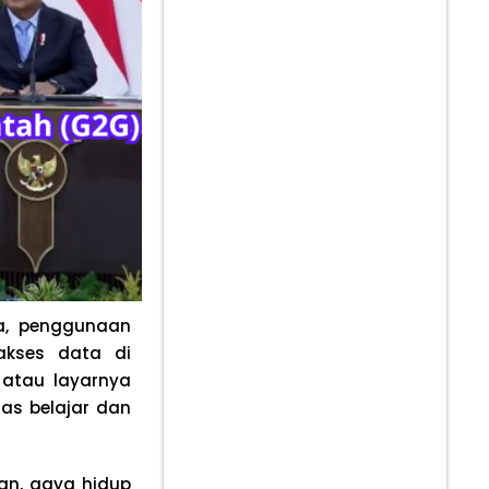
da, penggunaan
akses data di
atau layarnya
tas belajar dan
an, gaya hidup