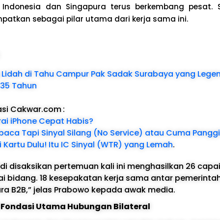
ndonesia dan Singapura terus berkembang pesat. S
patkan sebagai pilar utama dari kerja sama ini.
:
idah di Tahu Campur Pak Sadak Surabaya yang Legend
 35 Tahun
asi Cakwar.com
:
ai iPhone Cepat Habis?
rbaca Tapi Sinyal Silang (No Service) atau Cuma Panggi
Kartu Dulu! Itu IC Sinyal (WTR) yang Lemah
.
i disaksikan pertemuan kali ini menghasilkan 26 capa
ai bidang. 18 kesepakatan kerja sama antar pemerinta
ra B2B,” jelas Prabowo kepada awak media.
 Fondasi Utama Hubungan Bilateral