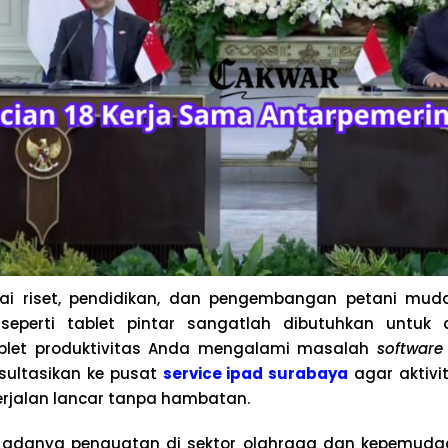
ai riset, pendidikan, dan pengembangan petani mu
eperti tablet pintar sangatlah dibutuhkan untuk 
ablet produktivitas Anda mengalami masalah
software
sultasikan ke pusat
service ipad surabaya
agar aktivi
berjalan lancar tanpa hambatan.
an adanya penguatan di sektor olahraga dan kepemuda