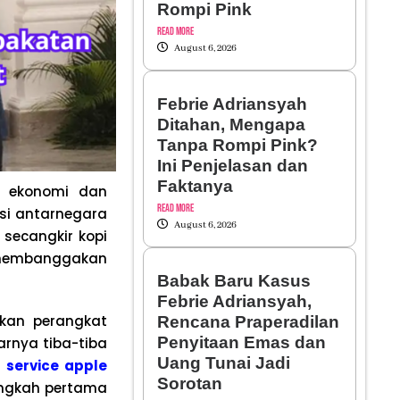
Rompi Pink
Read More
August 6, 2026
Febrie Adriansyah
Ditahan, Mengapa
Tanpa Rompi Pink?
Ini Penjelasan dan
Faktanya
n ekonomi dan
Read More
rasi antarnegara
August 6, 2026
secangkir kopi
r membanggakan
Babak Baru Kasus
Febrie Adriansyah,
ikan perangkat
Rencana Praperadilan
Penyitaan Emas dan
arnya tiba-tiba
Uang Tunai Jadi
t
service apple
Sorotan
angkah pertama