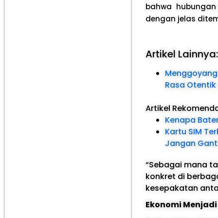
bahwa hubungan I
dengan jelas ditem
Artikel Lainnya
Menggoyang L
Rasa Otentik
Artikel Rekomend
Kenapa Bater
Kartu SIM Te
Jangan Ganti 
“Sebagai mana tad
konkret di berbag
kesepakatan anta
Ekonomi Menjadi