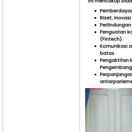
ini mencakup bida
Pemberdayaa
Riset, inovas
Perlindungan
Penguatan ko
(Fintech).
Komunikasi an
batas.
Pengaktifan 
Pengembanga
Perpanjangan
antarparleme