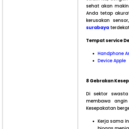
sehat akan makin 
Anda tetap akurat
kerusakan senso
surabaya
terdekat
Tempat service De
Handphone A
Device Apple
8 Gebrakan Kesep
Di sektor swasta
membawa angin s
Kesepakatan bergen
Kerja sama i
biogas menja