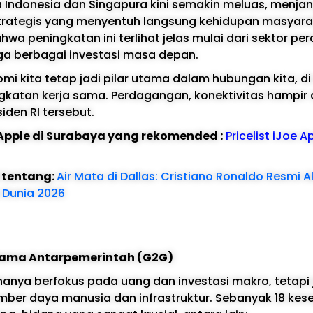
 Indonesia dan Singapura kini semakin meluas, menja
strategis yang menyentuh langsung kehidupan masyar
 peningkatan ini terlihat jelas mulai dari sektor pe
gga berbagai investasi masa depan.
mi kita tetap jadi pilar utama dalam hubungan kita, d
ngkatan kerja sama. Perdagangan, konektivitas hampir
siden RI tersebut.
e Apple di Surabaya yang rekomended :
Pricelist iJoe A
l tentang:
Air Mata di Dallas: Cristiano Ronaldo Resmi Ak
a Dunia 2026
 Sama Antarpemerintah (G2G)
hanya berfokus pada uang dan investasi makro, tetapi
er daya manusia dan infrastruktur. Sebanyak 18 ke