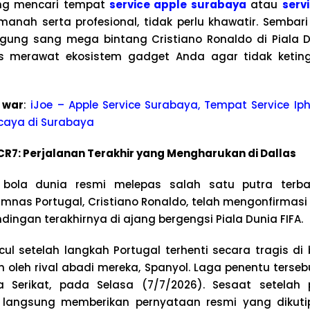
ung mencari tempat
service apple surabaya
atau
serv
nah serta profesional, tidak perlu khawatir. Sembari
gung sang mega bintang Cristiano Ronaldo di Piala Du
das merawat ekosistem gadget Anda agar tidak ket
 war
:
iJoe – Apple Service Surabaya, Tempat Service Iph
caya di Surabaya
CR7: Perjalanan Terakhir yang Mengharukan di Dallas
bola dunia resmi melepas salah satu putra terbai
imnas Portugal, Cristiano Ronaldo, telah mengonfirmasi
ngan terakhirnya di ajang bergengsi Piala Dunia FIFA.
cul setelah langkah Portugal terhenti secara tragis di
n oleh rival abadi mereka, Spanyol. Laga penentu terse
ka Serikat, pada Selasa (7/7/2026). Sesaat setelah 
o langsung memberikan pernyataan resmi yang dikutip