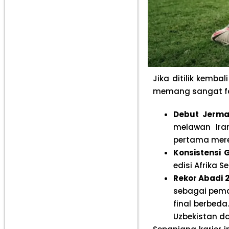
Jika ditilik kembal
memang sangat fa
Debut Jerma
melawan Ira
pertama mere
Konsistensi G
edisi Afrika S
Rekor Abadi 
sebagai pema
final berbeda
Uzbekistan d