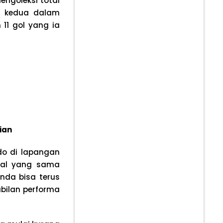
engoleksi total
n kedua dalam
11 gol yang ia
ian
do di lapangan
Hal yang sama
Anda bisa terus
abilan performa