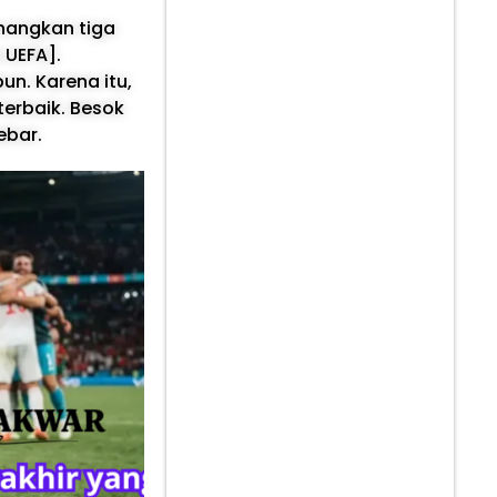
nangkan tiga
 UEFA].
n. Karena itu,
terbaik. Besok
ebar.