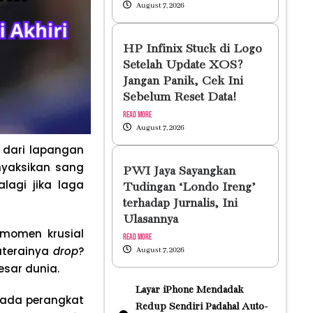
August 7, 2026
HP Infinix Stuck di Logo
Setelah Update XOS?
Jangan Panik, Cek Ini
Sebelum Reset Data!
Read More
August 7, 2026
i dari lapangan
nyaksikan sang
PWI Jaya Sayangkan
alagi jika laga
Tudingan ‘Londo Ireng’
terhadap Jurnalis, Ini
Ulasannya
 momen krusial
Read More
aterainya
drop
?
August 7, 2026
esar dunia.
Layar iPhone Mendadak
pada perangkat
Redup Sendiri Padahal Auto-