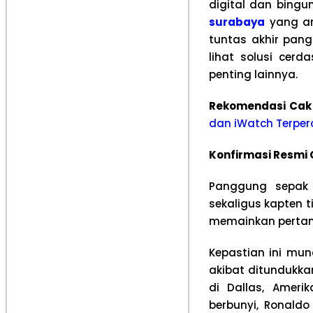
digital dan bing
surabaya
yang ama
tuntas akhir pang
lihat solusi cer
penting lainnya.
Rekomendasi Cak
dan iWatch Terper
Konfirmasi Resmi 
Panggung sepak 
sekaligus kapten t
memainkan pertandi
Kepastian ini mun
akibat ditundukka
di Dallas, Ameri
berbunyi, Ronald