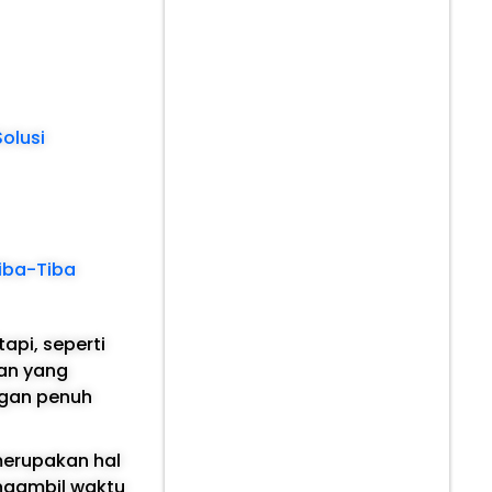
olusi
Tiba-Tiba
api, seperti
kan yang
ngan penuh
erupakan hal
ngambil waktu