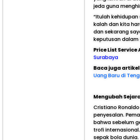
jeda guna menghi
“Itulah kehidupan
kalah dan kita har
dan sekarang say
keputusan dalam 
Price List Servic
Surabaya
Baca juga artike
Uang Baru di Teng
Mengubah Sejarah
Cristiano Ronald
penyesalan. Pemai
bahwa sebelum gen
trofi internasiona
sepak bola dunia.