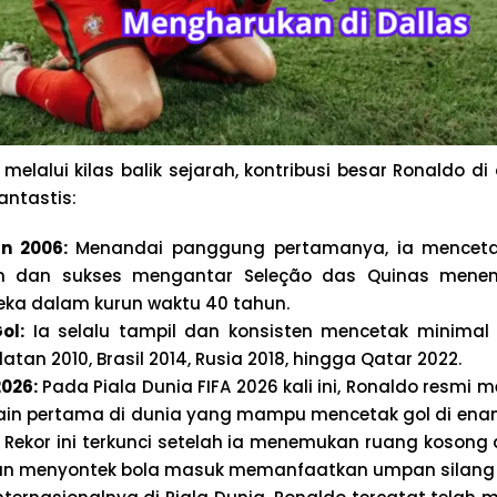
i melalui kilas balik sejarah, kontribusi besar Ronaldo di
ntastis:
n 2006:
Menandai panggung pertamanya, ia menceta
n dan sukses mengantar Seleção das Quinas menem
ka dalam kurun waktu 40 tahun.
ol:
Ia selalu tampil dan konsisten mencetak minimal
elatan 2010, Brasil 2014, Rusia 2018, hingga Qatar 2022.
2026:
Pada Piala Dunia FIFA 2026 kali ini, Ronaldo resmi 
in pertama di dunia yang mampu mencetak gol di enam
. Rekor ini terkunci setelah ia menemukan ruang kosong d
an menyontek bola masuk memanfaatkan umpan silang 