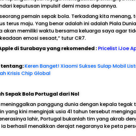
ndari keputusan impulsif demi masa depannya.
 seorang pemain sepak bola. Terkadang kita menang, t
us terus maju. Yang benar adalah ini adalah Piala Dunia
a akan memiliki waktu bersama keluarga saya agar t
keadaan emosi sesaat,” tutur CR7.
e Apple di Surabaya yang rekomended :
Pricelist iJoe A
l tentang:
Keren Banget! Xiaomi Sukses Sulap Mobil List
ah Krisis Chip Global
 Sepak Bola Portugal dari Nol
o meninggalkan panggung dunia dengan kepala tegak 
n yang kini menginjak usia 41 tahun tersebut menginga
erasinya lahir, Portugal bukanlah tim yang akrab den
l. Ia berhasil menaikkan derajat negaranya ke peta pers