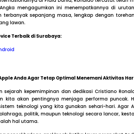
nternasionalnya di Piala Dunia, Ronaldo tercatat telah m
. Angka mengagumkan ini menempatkannya di uruta
n terbanyak sepanjang masa, lengkap dengan torehan 
ang lawan.
vice Terbaik di Surabaya:
ndroid
pple Anda Agar Tetap Optimal Menemani Aktivitas Har
 sejarah kepemimpinan dan dedikasi Cristiano Ronal
n kita akan pentingnya menjaga performa puncak. 
sistem teknologi yang kita gunakan sehari-hari. Agar 
lahraga, politik, maupun teknologi secara lancar, kest
alah hal utama.