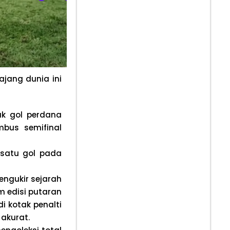
 ajang dunia ini
k gol perdana
bus semifinal
 satu gol pada
mengukir sejarah
 edisi putaran
i kotak penalti
akurat.