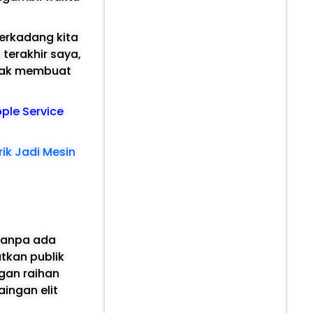
erkadang kita
 terakhir saya,
idak membuat
pple Service
rik Jadi Mesin
tanpa ada
tkan publik
gan raihan
aingan elit