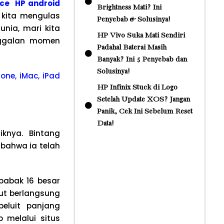
ice HP android
Brightness Mati? Ini
 kita mengulas
Penyebab & Solusinya!
nia, mari kita
HP Vivo Suka Mati Sendiri
inggalan momen
Padahal Baterai Masih
Banyak? Ini 5 Penyebab dan
Solusinya!
one, iMac, iPad
HP Infinix Stuck di Logo
Setelah Update XOS? Jangan
Panik, Cek Ini Sebelum Reset
Data!
knya. Bintang
 bahwa ia telah
 babak 16 besar
but berlangsung
peluit panjang
 melalui situs