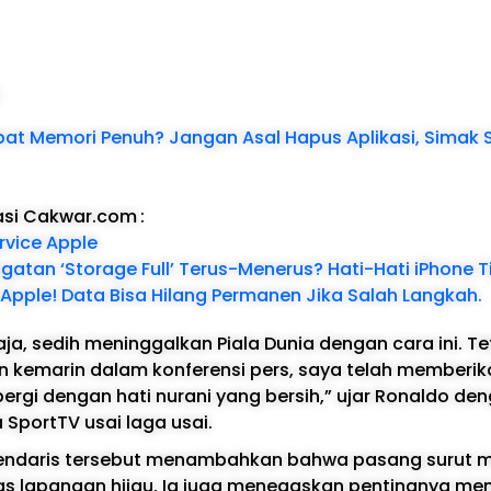
:
bat Memori Penuh? Jangan Asal Hapus Aplikasi, Simak S
asi Cakwar.com
:
rvice Apple
gatan ‘Storage Full’ Terus-Menerus? Hati-Hati iPhone 
Apple! Data Bisa Hilang Permanen Jika Salah Langkah.
ja, sedih meninggalkan Piala Dunia dengan cara ini. Tet
n kemarin dalam konferensi pers, saya telah memberi
pergi dengan hati nurani yang bersih,” ujar Ronaldo de
SportTV usai laga usai.
endaris tersebut menambahkan bahwa pasang surut m
tas lapangan hijau. Ia juga menegaskan pentingnya me