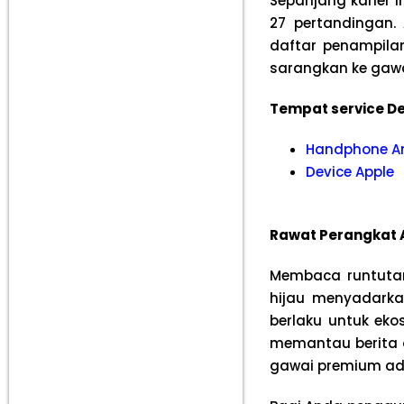
Sepanjang karier i
27 pertandingan
daftar penampila
sarangkan ke gaw
Tempat service De
Handphone A
Device Apple
Rawat Perangkat A
Membaca runtutan
hijau menyadarka
berlaku untuk eko
memantau berita o
gawai premium ad