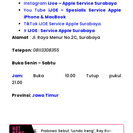
Instagram
iJoe – Apple Service Surabaya
You Tube
iJOE – Spesialis Service Apple
iPhone & MacBook
TikTok iJOE Service Apple Surabaya.
X
iJOE : Service Apple Surabaya
Alamat
: Jl. Raya Menur No.2C, Surabaya
Telepon:
08113308355
Buka Senin – Sabtu
Jam
:
Buka 10.00 Tutup pukul
21.00
Provinsi:
Jawa Timur
Hot
Prabowo Sebut ‘Londo Ireng’, Ray Rangkuti Desak DPR Bersikap, Ini Ulasan Politiknya