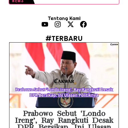
News
MAKI Soroti Penahanan Eks Jampidsus Febrie Adriansyah Tanpa Rompi Pink
Tentang Kami
Febrie Adriansyah Ditahan, Mengapa Tanpa Rompi Pink? Ini Penjelasan dan Faktanya
Babak Baru Kasus Febrie Adriansyah, Rencana Praperadilan Penyitaan Emas dan Uang Tunai Jadi Sorotan
#TERBARU
Baterai Apple Watch Cepat Boros? Ini Penyebab dan Cara Mengatasinya
HP Huawei Cepat Panas? Ini Penyebab Utama dan Cara Mengatasinya
HP Realme Kena Air Tidak Bisa Dicas? Jangan Langsung Charge, Ini Solusinya
Face ID iPhone Tidak Mengenali Wajah? Ini Penyebab dan Cara Mengatasinya
Eks Jampidsus Febrie Adriansyah Tersangka Korupsi Asabri Tapi Masih Terima Gaji: Mengapa Begitu?
Eks Dirut KBS Tersangka Korupsi Pakan Satwa Rp10,2 Miliar: Ironi Gelar Doktor Akuntabilitas
Prabowo Sebut ‘Londo
Ireng’, Ray Rangkuti Desak
DPR Bersikap, Ini Ulasan