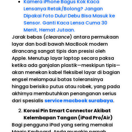
Kamera iPhone Bagus Kok Kaca
Lensanya Retak/Bolong? Jangan
Dipakai Foto Dulu! Debu Bisa Masuk ke
Sensor. Ganti Kaca Lensa Cuma 30
Menit, Hemat Jutaan.
Jarak bebas (
clearance
) antara permukaan
layar dan bodi bawah MacBook modern
dirancang sangat tipis dan presisi oleh
Apple. Menutup layar laptop secara paksa
ketika ada ganjalan plastik—meskipun tipis—
akan menekan kabel fleksibel layar di bagian
engsel melampaui batas toleransinya
hingga berisiko putus atau robek, yang pada
akhirnya membutuhkan penanganan serius
dari spesialis
service macbook surabaya
.
Korosi Pin Smart Connector Akibat
Kelembapan Tangan (iPad Pro/Air)
Bagi pengguna iPad yang sering memakai
Magic Keyboard, Anda mungkin pernah