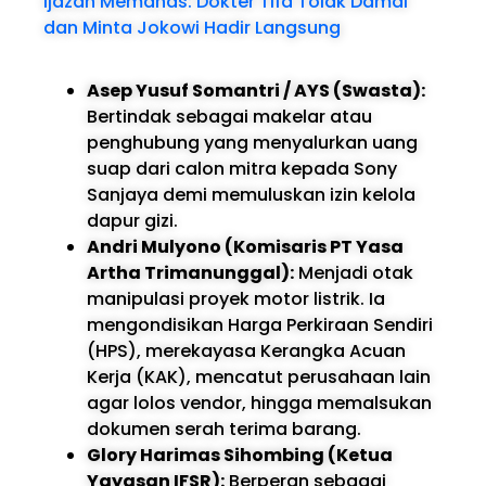
Ijazah Memanas: Dokter Tifa Tolak Damai
dan Minta Jokowi Hadir Langsung
Asep Yusuf Somantri / AYS (Swasta):
Bertindak sebagai makelar atau
penghubung yang menyalurkan uang
suap dari calon mitra kepada Sony
Sanjaya demi memuluskan izin kelola
dapur gizi.
Andri Mulyono (Komisaris PT Yasa
Artha Trimanunggal):
Menjadi otak
manipulasi proyek motor listrik. Ia
mengondisikan Harga Perkiraan Sendiri
(HPS), merekayasa Kerangka Acuan
Kerja (KAK), mencatut perusahaan lain
agar lolos vendor, hingga memalsukan
dokumen serah terima barang.
Glory Harimas Sihombing (Ketua
Yayasan IFSR):
Berperan sebagai