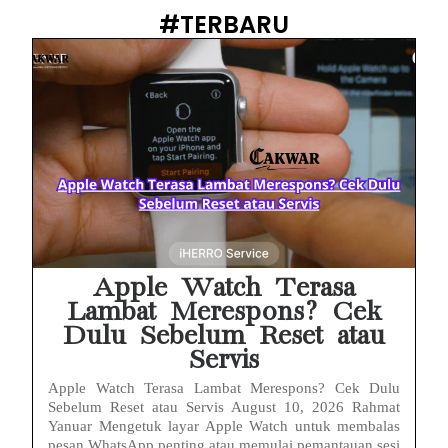
HP Infinix Stuck di Logo Setelah Update XOS? Jangan Panik, Cek Ini Sebelum Reset Data!
#TERBARU
PWI Jaya Sayangkan Tudingan ‘Londo Ireng’ terhadap Jurnalis, Ini Ulasannya
Prabowo Sebut ‘Londo Ireng’, Ray Rangkuti Desak DPR Bersikap, Ini Ulasan Politiknya
MAKI Soroti Penahanan Eks Jampidsus Febrie Adriansyah Tanpa Rompi Pink
Febrie Adriansyah Ditahan, Mengapa Tanpa Rompi Pink? Ini Penjelasan dan Faktanya
Babak Baru Kasus Febrie Adriansyah, Rencana Praperadilan Penyitaan Emas dan Uang Tunai Jadi Sorotan
Baterai Apple Watch Cepat Boros? Ini Penyebab dan Cara Mengatasinya
Apple Watch Terasa
Lambat Merespons? Cek
Dulu Sebelum Reset atau
Servis
Apple Watch Terasa Lambat Merespons? Cek Dulu
Sebelum Reset atau Servis August 10, 2026 Rahmat
Yanuar Mengetuk layar Apple Watch untuk membalas
pesan WhatsApp penting atau memulai pemantauan sesi