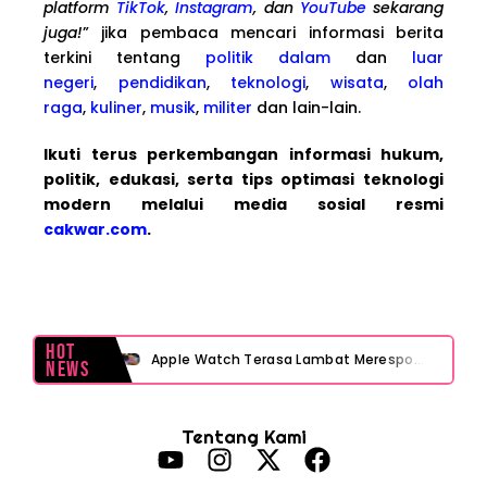
platform
TikTok
,
Instagram
, dan
YouTube
sekarang
juga!
” jika pembaca mencari informasi berita
terkini tentang
politik dalam
dan
luar
negeri
,
pendidikan
,
teknologi
,
wisata
,
olah
raga
,
kuliner
,
musik
,
militer
dan lain-lain.
Ikuti terus perkembangan informasi hukum,
politik, edukasi, serta tips optimasi teknologi
modern melalui media sosial resmi
cakwar.com
.
Hot
Apple Watch Terasa Lambat Merespons? Cek Dulu Sebelum Reset atau Servis
News
Layar iPhone Mendadak Redup Sendiri Padahal Auto-Brightness Mati? Ini Penyebab & Solusinya!
Tentang Kami
HP Vivo Suka Mati Sendiri Padahal Baterai Masih Banyak? Ini 5 Penyebab dan Solusinya!