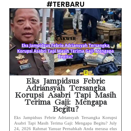
#TERBARU
Istana Tegur Gaya Komunikasi Menteri PU Dody Hanggodo: Ulasan Komunikasi Krisis Pejabat Publik
Menteri PU Bidik Pidana Kasus Surat Cuti ASN Palsu! Begini Tanggapan PERADI YLC Surakarta
Heboh Dugaan Surat Cuti ASN Palsu di Kementerian PU! Begini Pandangan Hukum PERADI YLC Surakarta
iMac Kesayangan Makin Lemot? Waspadai 6 Kebiasaan Sepele Ini yang Bikin Performa iMac Drop
Cuma Buka Browser tapi MacBook Panas Membara? Ini 5 Pemicu Tersembunyi
Layar Vivo Ada Bayangan Aplikasi? Ini Penyebab Layar Shadow / Burn-In, Cara Mencegahnya
Eks Jampidsus Febrie
Adriansyah Tersangka
Korupsi Asabri Tapi Masih
Terima Gaji: Mengapa
Begitu?
Eks Jampidsus Febrie Adriansyah Tersangka Korupsi
Asabri Tapi Masih Terima Gaji: Mengapa Begitu? July
24, 2026 Rahmat Yanuar Pernahkah Anda merasa elus