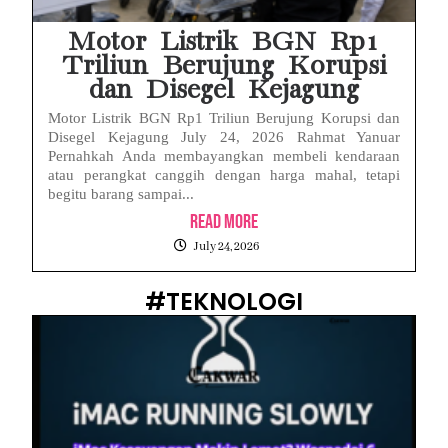
Motor Listrik BGN Rp1
Triliun Berujung Korupsi
dan Disegel Kejagung
Motor Listrik BGN Rp1 Triliun Berujung Korupsi dan
Disegel Kejagung July 24, 2026 Rahmat Yanuar
Pernahkah Anda membayangkan membeli kendaraan
atau perangkat canggih dengan harga mahal, tetapi
begitu barang sampai...
Read More
July 24, 2026
#TEKNOLOGI