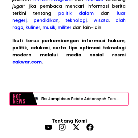
juga!
” jika pembaca mencari informasi berita
terkini tentang
politik dalam
dan
luar
negeri
,
pendidikan
,
teknologi
,
wisata
,
olah
raga
,
kuliner
,
musik
,
militer
dan lain-lain.
Ikuti terus perkembangan informasi hukum,
politik, edukasi, serta tips optimasi teknologi
modern melalui media sosial resmi
cakwar.com
.
Hot
Eks Jampidsus Febrie Adriansyah Tersangka Korupsi Asabri Tapi Masih Terima Gaji: Mengapa Begitu?
News
Eks Dirut KBS Tersangka Korupsi Pakan Satwa Rp10,2 Miliar: Ironi Gelar Doktor Akuntabilitas
Tentang Kami
Kejagung Tetapkan Tersangka Baru Korupsi BGN! Ulasan Skandal Pengadaan
Motor Listrik BGN Rp1 Triliun Berujung Korupsi dan Disegel Kejagung