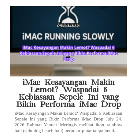
iMac Kesayangan Makin
Lemot? Waspadai 6
Kebiasaan Sepele Ini yang
Bikin Performa iMac Drop
iMac Kesayangan Makin Lemot? Waspadai 6 Kebiasaan
Sepele Ini yang Bikin Performa iMac Drop July 24,
2026 Rahmat Yanuar Meringis melihat ikon rainbow
ball (spinning beach ball) berputar-putar tanpa henti...