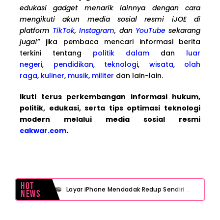
edukasi gadget menarik lainnya dengan cara
mengikuti akun media sosial resmi iJOE di
platform
TikTok
,
Instagram
, dan
YouTube
sekarang
juga!
” jika pembaca mencari informasi berita
terkini tentang
politik dalam
dan
luar
negeri
,
pendidikan
,
teknologi
,
wisata
,
olah
raga
,
kuliner
,
musik
,
militer
dan lain-lain.
Ikuti terus perkembangan informasi hukum,
politik, edukasi, serta tips optimasi teknologi
modern melalui media sosial resmi
cakwar.com
.
Hot
Layar iPhone Mendadak Redup Sendiri Padahal Auto-Brightness Mati? Ini Penyebab & Solusinya!
News
HP Vivo Suka Mati Sendiri Padahal Baterai Masih Banyak? Ini 5 Penyebab dan Solusinya!