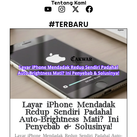
Tentang Kami
HP Infinix Stuck di Logo Setelah Update XOS? Jangan Panik, Cek Ini Sebelum Reset Data!
PWI Jaya Sayangkan Tudingan ‘Londo Ireng’ terhadap Jurnalis, Ini Ulasannya
#TERBARU
Prabowo Sebut ‘Londo Ireng’, Ray Rangkuti Desak DPR Bersikap, Ini Ulasan Politiknya
MAKI Soroti Penahanan Eks Jampidsus Febrie Adriansyah Tanpa Rompi Pink
Febrie Adriansyah Ditahan, Mengapa Tanpa Rompi Pink? Ini Penjelasan dan Faktanya
Babak Baru Kasus Febrie Adriansyah, Rencana Praperadilan Penyitaan Emas dan Uang Tunai Jadi Sorotan
Baterai Apple Watch Cepat Boros? Ini Penyebab dan Cara Mengatasinya
HP Huawei Cepat Panas? Ini Penyebab Utama dan Cara Mengatasinya
Layar iPhone Mendadak
Redup Sendiri Padahal
Auto-Brightness Mati? Ini
Penyebab & Solusinya!
Layar iPhone Mendadak Redup Sendiri Padahal Auto-