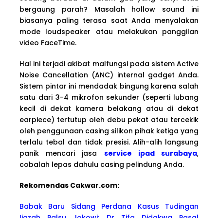
bergaung parah? Masalah hollow sound ini
biasanya paling terasa saat Anda menyalakan
mode loudspeaker atau melakukan panggilan
video FaceTime.
Hal ini terjadi akibat malfungsi pada sistem Active
Noise Cancellation (ANC) internal gadget Anda.
Sistem pintar ini mendadak bingung karena salah
satu dari 3-4 mikrofon sekunder (seperti lubang
kecil di dekat kamera belakang atau di dekat
earpiece) tertutup oleh debu pekat atau tercekik
oleh penggunaan casing silikon pihak ketiga yang
terlalu tebal dan tidak presisi. Alih-alih langsung
panik mencari jasa
service ipad surabaya
,
cobalah lepas dahulu casing pelindung Anda.
Rekomendas Cakwa
r.com:
Babak Baru Sidang Perdana Kasus Tudingan
Ijazah Palsu Jokowi: Dr Tifa Didakwa Pasal