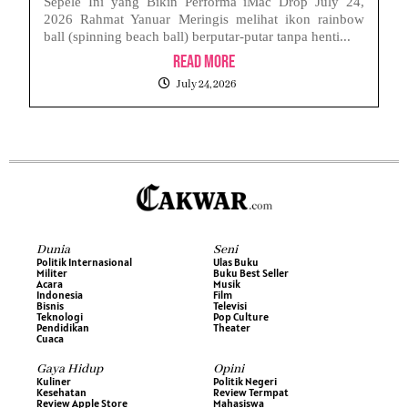
Sepele Ini yang Bikin Performa iMac Drop July 24,
2026 Rahmat Yanuar Meringis melihat ikon rainbow
ball (spinning beach ball) berputar-putar tanpa henti...
Read More
July 24, 2026
Dunia
Seni
Politik Internasional
Ulas Buku
Militer
Buku Best Seller
Acara
Musik
Indonesia
Film
Bisnis
Televisi
Teknologi
Pop Culture
Pendidikan
Theater
Cuaca
Gaya Hidup
Opini
Kuliner
Politik Negeri
Kesehatan
Review Termpat
Review Apple Store
Mahasiswa