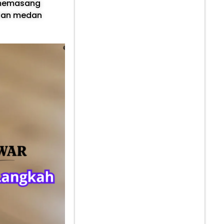
 memasang
ahan medan