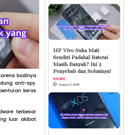
HP Vivo Suka Mati
Sendiri Padahal Baterai
Masih Banyak? Ini 5
Penyebab dan Solusinya!
arena bodinya
Read More
dung anti-spy.
August 7, 2026
benturan keras
dware
terbesar
ing
luar akibat