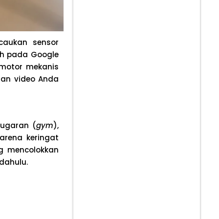
caukan sensor
ah pada Google
 motor mekanis
man video Anda
bugaran (
gym
),
arena keringat
g mencolokkan
dahulu.