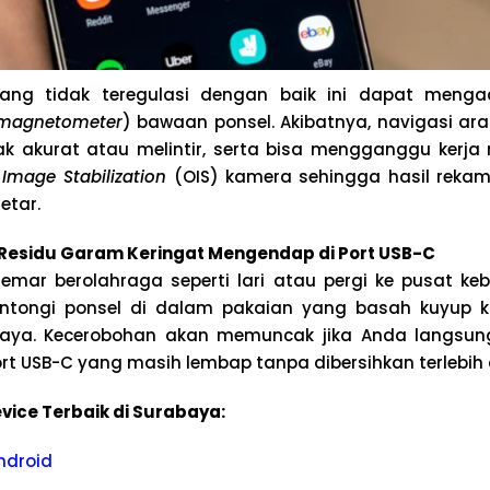
ng tidak teregulasi dengan baik ini dapat menga
magnetometer
) bawaan ponsel. Akibatnya, navigasi ar
k akurat atau melintir, serta bisa mengganggu kerja
 Image Stabilization
(OIS) kamera sehingga hasil reka
etar.
esidu Garam Keringat Mengendap di Port USB-C
mar berolahraga seperti lari atau pergi ke pusat ke
tongi ponsel di dalam pakaian yang basah kuyup k
aya. Kecerobohan akan memuncak jika Anda langsun
rt USB-C yang masih lembap tanpa dibersihkan terlebih 
vice Terbaik di Surabaya:
ndroid