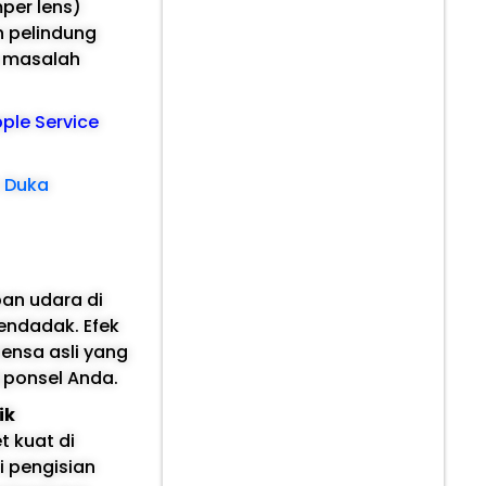
per lens)
 pelindung
u masalah
pple Service
: Duka
an udara di
endadak. Efek
ensa asli yang
 ponsel Anda.
ik
t kuat di
i pengisian