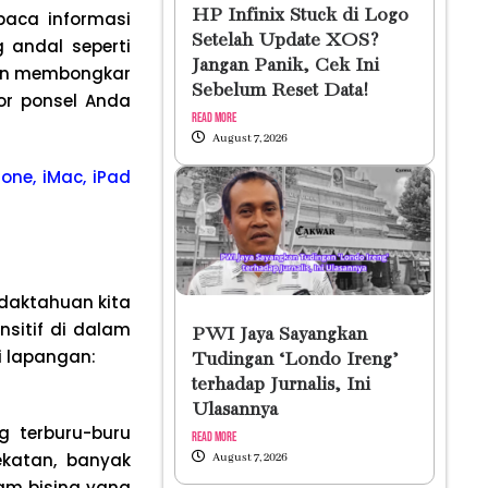
HP Infinix Stuck di Logo
aca informasi
Setelah Update XOS?
g andal seperti
Jangan Panik, Cek Ini
akan membongkar
Sebelum Reset Data!
or ponsel Anda
Read More
August 7, 2026
one, iMac, iPad
idaktahuan kita
sitif di dalam
PWI Jaya Sayangkan
i lapangan:
Tudingan ‘Londo Ireng’
terhadap Jurnalis, Ini
Ulasannya
 terburu-buru
Read More
ekatan, banyak
August 7, 2026
dam bising yang