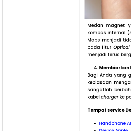
Medan magnet ya
kompas internal (
Maps menjadi tida
pada fitur
Optical
menjadi terus berg
Membiarkan R
Bagi Anda yang ge
kebiasaan mengan
sangatlah berbah
kabel
charger
ke po
Tempat service De
Handphone A
Device Apple