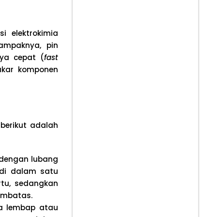
 elektrokimia
 Dampaknya, pin
ya cepat (
fast
akar komponen
 berikut adalah
dengan lubang
 di dalam satu
rtu, sedangkan
pembatas.
a lembap atau