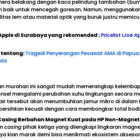
amera belakang dengan kaca pelindung tambahan (bum
 baik untuk mencegah goresan. Namun, menggunakan
litas lem atau material optik yang buruk justru memic
e Apple di Surabaya yang rekomended :
Pricelist iJoe A
l tentang:
Tragedi Penyerangan Pesawat AMA di Papua
tis
an murahan ini sangat mudah memerangkap kelembap
nsel mengalami perubahan suhu lingkungan secara m
ir tersebut akan menumbuhkan jamur mikro di dalam l
ibersihkan kecuali dengan cara membongkar total bodi
asing Berbahan Magnet Kuat pada HP Non-Magnet
an
casing
pihak ketiga yang dilengkapi lingkaran magne
ya kian marak demi bisa menikmati ekosistem aksesor