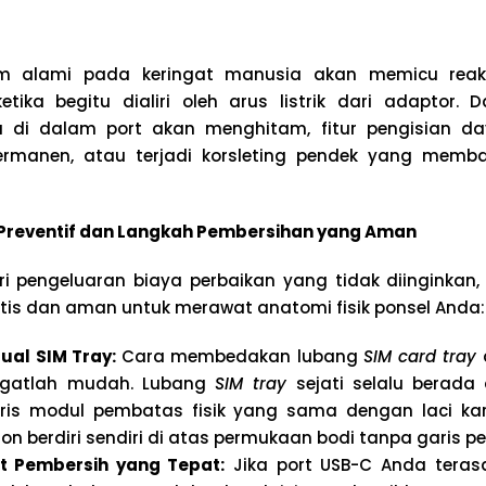
 alami pada keringat manusia akan memicu reaksi
ketika begitu dialiri oleh arus listrik dari adaptor.
 di dalam port akan menghitam, fitur pengisian da
ermanen, atau terjadi korsleting pendek yang memb
 Preventif dan Langkah Pembersihan yang Aman
ri pengeluaran biaya perbaikan yang tidak diinginkan,
ktis dan aman untuk merawat anatomi fisik ponsel Anda:
sual SIM Tray:
Cara membedakan lubang
SIM card tray
ngatlah mudah. Lubang
SIM tray
sejati selalu berada
ris modul pembatas fisik yang sama dengan laci ka
on berdiri sendiri di atas permukaan bodi tanpa garis 
t Pembersih yang Tepat:
Jika port USB-C Anda teras