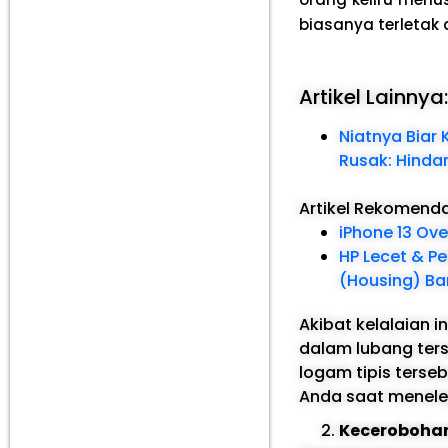
biasanya terletak 
Artikel Lainnya
Niatnya Biar 
Rusak: Hinda
Artikel Rekomend
iPhone 13 Ov
HP Lecet & P
(Housing) Bar
Akibat kelalaian 
dalam lubang ters
logam tipis terse
Anda saat menele
Keceroboha