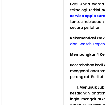
Bagi Anda warga
teknologi terkini
service apple su
tuntas kebiasaan 
secara perlahan.
Rekomendasi Cak
dan iWatch Terper
Membongkar 4 Kela
Kecerobohan kecil
mengenai anatomi 
perangkat. Berikut
Menusuk Luba
Kesalahan anatom
ingin mengeluar
orang keliru men