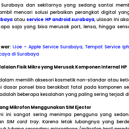
 Surabaya dan sekitarnya yang sedang santai memb
 sambil mencari solusi perbaikan perangkat digital yan
rabaya
atau
service HP android surabaya
, ulasan ini 
apa saja yang bisa merusak port, lensa, hingga sens
 war
:
iJoe – Apple Service Surabaya, Tempat Service Iph
caya di Surabaya
laian Fisik Mikro yang Merusak Komponen Internal HP
 dalam memilih aksesori kosmetik non-standar atau ket
dasar ponsel bisa berakibat fatal pada komponen sen
 adalah beberapa kesalahan yang paling sering terjadi d
ng Mikrofon Menggunakan SIM Ejector
i ini sangat sering menimpa pengguna yang sedang
kan
SIM card tray
. Karena letak lubangnya yang berd
usuk lubang
secondary microphone
(mikrofon kecil pere