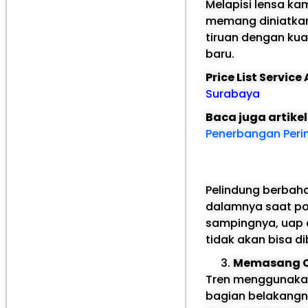
Melapisi lensa k
memang diniatkan
tiruan dengan kua
baru.
Price List Servic
Surabaya
Baca juga artike
Penerbangan Perin
Pelindung berbah
dalamnya saat po
sampingnya, uap a
tidak akan bisa d
Memasang C
Tren menggunak
bagian belakangn