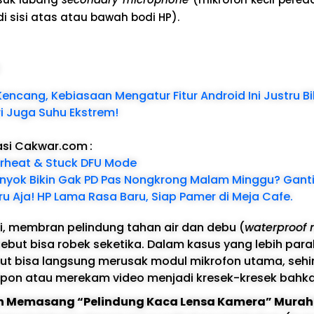
di sisi atas atau bawah bodi HP).
:
Kencang, Kebiasaan Mengatur Fitur Android Ini Justru B
ri Juga Suhu Ekstrem!
asi Cakwar.com
:
erheat & Stuck DFU Mode
enyok Bikin Gak PD Pas Nongkrong Malam Minggu? Ganti 
u Aja! HP Lama Rasa Baru, Siap Pamer di Meja Cafe.
ini, membran pelindung tahan air dan debu (
waterproof
ebut bisa robek seketika. Dalam kasus yang lebih para
but bisa langsung merusak modul mikrofon utama, seh
pon atau merekam video menjadi kresek-kresek bahkan
n Memasang “Pelindung Kaca Lensa Kamera” Mura