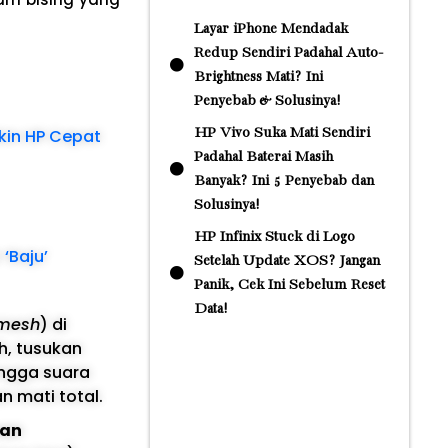
Layar iPhone Mendadak
Redup Sendiri Padahal Auto-
Brightness Mati? Ini
Penyebab & Solusinya!
HP Vivo Suka Mati Sendiri
ikin HP Cepat
Padahal Baterai Masih
Banyak? Ini 5 Penyebab dan
Solusinya!
HP Infinix Stuck di Logo
‘Baju’
Setelah Update XOS? Jangan
Panik, Cek Ini Sebelum Reset
Data!
 mesh
) di
h, tusukan
ingga suara
 mati total.
han