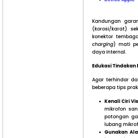
Kandungan garam
(korosi/karat) se
konektor tembaga
charging
) mati p
daya internal.
Edukasi Tindakan
Agar terhindar da
beberapa tips pra
Kenali Ciri Vi
mikrofon sa
potongan ga
lubang mikrof
Gunakan Ala