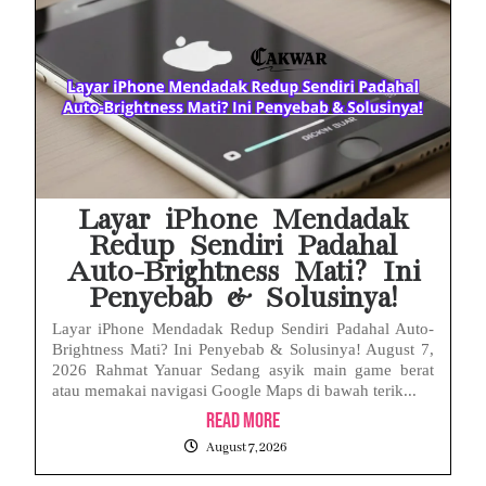
MAKI Soroti Penahanan Eks Jampidsus Febrie Adriansyah Tanpa Rompi Pink
Febrie Adriansyah Ditahan, Mengapa Tanpa Rompi Pink? Ini Penjelasan dan Faktanya
Babak Baru Kasus Febrie Adriansyah, Rencana Praperadilan Penyitaan Emas dan Uang Tunai Jadi Sorotan
Baterai Apple Watch Cepat Boros? Ini Penyebab dan Cara Mengatasinya
HP Huawei Cepat Panas? Ini Penyebab Utama dan Cara Mengatasinya
Layar iPhone Mendadak
Redup Sendiri Padahal
Auto-Brightness Mati? Ini
Penyebab & Solusinya!
Layar iPhone Mendadak Redup Sendiri Padahal Auto-
Brightness Mati? Ini Penyebab & Solusinya! August 7,
2026 Rahmat Yanuar Sedang asyik main game berat
atau memakai navigasi Google Maps di bawah terik...
Read More
August 7, 2026