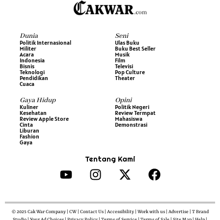
Dunia
Seni
Politik Internasional
Ulas Buku
Militer
Buku Best Seller
Acara
Musik
Indonesia
Film
Bisnis
Televisi
Teknologi
Pop Culture
Pendidikan
Theater
Cuaca
Gaya Hidup
Opini
Kuliner
Politik Negeri
Kesehatan
Review Termpat
Review Apple Store
Mahasiswa
Cinta
Demonstrasi
Liburan
Fashion
Gaya
Tentang Kami
© 2025 Cak War Company | CW | Contact Us | Accessibility | Work with us | Advertise | T Brand
Studio | Your Ad Choices | Privacy Policy | Terms of Service | Terms of Sale | Site Map | Help |