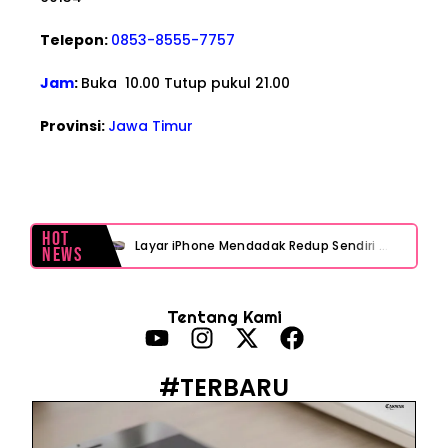
Telepon:
0853-8555-7757
Jam
:
Buka 10.00 Tutup pukul 21.00
Provinsi:
Jawa Timur
Hot
Layar iPhone Mendadak Redup Sendiri Padahal Auto-Brightness Mati? Ini Penyebab & Solusinya!
News
HP Vivo Suka Mati Sendiri Padahal Baterai Masih Banyak? Ini 5 Penyebab dan Solusinya!
Tentang Kami
HP Infinix Stuck di Logo Setelah Update XOS? Jangan Panik, Cek Ini Sebelum Reset Data!
PWI Jaya Sayangkan Tudingan ‘Londo Ireng’ terhadap Jurnalis, Ini Ulasannya
#TERBARU
Prabowo Sebut ‘Londo Ireng’, Ray Rangkuti Desak DPR Bersikap, Ini Ulasan Politiknya