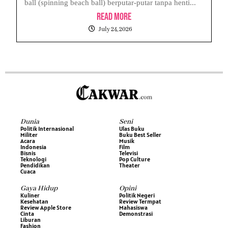
ball (spinning beach ball) berputar-putar tanpa henti...
Read More
July 24, 2026
Dunia
Seni
Politik Internasional
Ulas Buku
Militer
Buku Best Seller
Acara
Musik
Indonesia
Film
Bisnis
Televisi
Teknologi
Pop Culture
Pendidikan
Theater
Cuaca
Gaya Hidup
Opini
Kuliner
Politik Negeri
Kesehatan
Review Termpat
Review Apple Store
Mahasiswa
Cinta
Demonstrasi
Liburan
Fashion