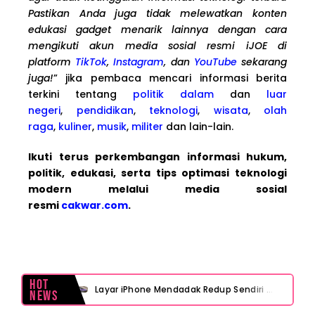
Pastikan Anda juga tidak melewatkan konten
edukasi gadget menarik lainnya dengan cara
mengikuti akun media sosial resmi iJOE di
platform
TikTok
,
Instagram
, dan
YouTube
sekarang
juga!
” jika pembaca mencari informasi berita
terkini tentang
politik dalam
dan
luar
negeri
,
pendidikan
,
teknologi
,
wisata
,
olah
raga
,
kuliner
,
musik
,
militer
dan lain-lain.
Ikuti terus perkembangan informasi hukum,
politik, edukasi, serta tips optimasi teknologi
modern melalui media sosial
resmi
cakwar.com
.
Hot
Layar iPhone Mendadak Redup Sendiri Padahal Auto-Brightness Mati? Ini Penyebab & Solusinya!
News