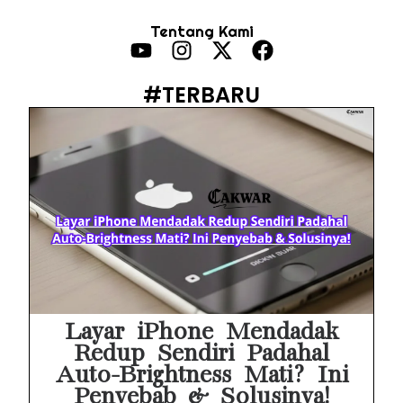
HP Vivo Suka Mati Sendiri Padahal Baterai Masih Banyak? Ini 5 Penyebab dan Solusinya!
Tentang Kami
HP Infinix Stuck di Logo Setelah Update XOS? Jangan Panik, Cek Ini Sebelum Reset Data!
PWI Jaya Sayangkan Tudingan ‘Londo Ireng’ terhadap Jurnalis, Ini Ulasannya
#TERBARU
Prabowo Sebut ‘Londo Ireng’, Ray Rangkuti Desak DPR Bersikap, Ini Ulasan Politiknya
MAKI Soroti Penahanan Eks Jampidsus Febrie Adriansyah Tanpa Rompi Pink
Febrie Adriansyah Ditahan, Mengapa Tanpa Rompi Pink? Ini Penjelasan dan Faktanya
Babak Baru Kasus Febrie Adriansyah, Rencana Praperadilan Penyitaan Emas dan Uang Tunai Jadi Sorotan
Baterai Apple Watch Cepat Boros? Ini Penyebab dan Cara Mengatasinya
HP Huawei Cepat Panas? Ini Penyebab Utama dan Cara Mengatasinya
Layar iPhone Mendadak
Redup Sendiri Padahal
Auto-Brightness Mati? Ini
Penyebab & Solusinya!