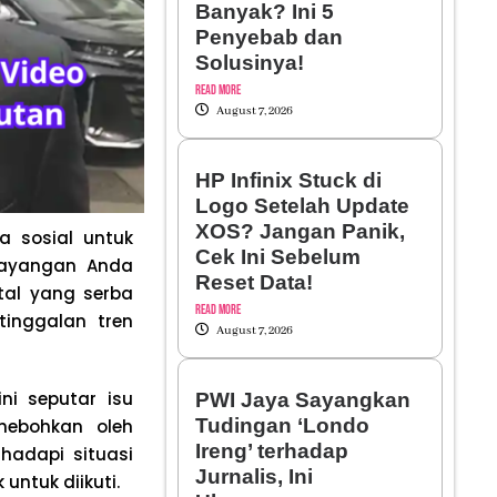
Banyak? Ini 5
Penyebab dan
Solusinya!
Read More
August 7, 2026
HP Infinix Stuck di
Logo Setelah Update
XOS? Jangan Panik,
a sosial untuk
Cek Ini Sebelum
esayangan Anda
Reset Data!
tal yang serba
Read More
tinggalan tren
August 7, 2026
ni seputar isu
PWI Jaya Sayangkan
Tudingan ‘Londo
hebohkan oleh
Ireng’ terhadap
hadapi situasi
Jurnalis, Ini
untuk diikuti.