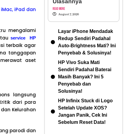
Ulasannya
 iMac, iPad dan
Read More
August 7, 2026
stru mengalami
Layar iPhone Mendadak
tau
service HP
Redup Sendiri Padahal
si terbaik agar
Auto-Brightness Mati? Ini
mana tanggapan
Penyebab & Solusinya!
s merawat aset
HP Vivo Suka Mati
Sendiri Padahal Baterai
Masih Banyak? Ini 5
Penyebab dan
Solusinya!
spons langsung
HP Infinix Stuck di Logo
ritik dari para
Setelah Update XOS?
 dan Kelurahan
Jangan Panik, Cek Ini
Sebelum Reset Data!
ndang parodi dan