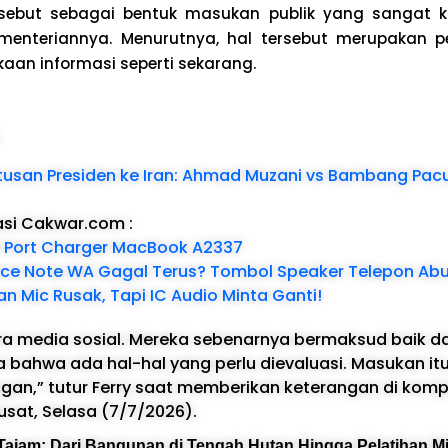
rsebut sebagai bentuk masukan publik yang sangat ko
enteriannya. Menurutnya, hal tersebut merupakan 
ukaan informasi seperti sekarang.
:
tusan Presiden ke Iran: Ahmad Muzani vs Bambang Pacu
asi Cakwar.com
:
 Port Charger MacBook A2337
ice Note WA Gagal Terus? Tombol Speaker Telepon Ab
an Mic Rusak, Tapi IC Audio Minta Ganti!
era media sosial. Mereka sebenarnya bermaksud baik d
 bahwa ada hal-hal yang perlu dievaluasi. Masukan itu
gan,” tutur Ferry saat memberikan keterangan di komp
usat, Selasa (7/7/2026).
ajam: Dari Bangunan di Tengah Hutan Hingga Pelatihan Mili