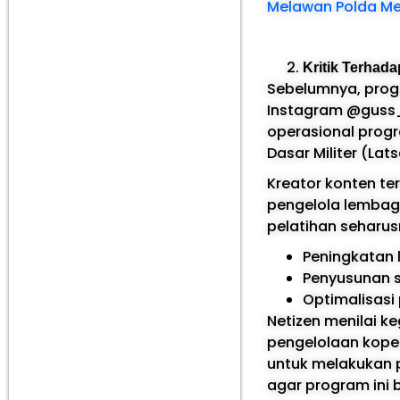
Melawan Polda Me
Kritik Terhada
Sebelumnya, progr
Instagram @guss_
operasional progr
Dasar Militer (Lat
Kreator konten te
pengelola lembaga
pelatihan seharus
Peningkatan 
Penyusunan s
Optimalisasi
Netizen menilai ke
pengelolaan kope
untuk melakukan 
agar program ini 