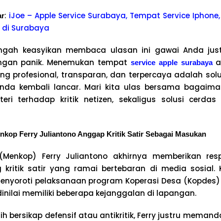
:
iJoe – Apple Service Surabaya, Tempat Service Iphone,
ar
 di Surabaya
engah keasyikan membaca ulasan ini gawai Anda ju
jangan panik. Menemukan tempat
a
service apple surabaya
g profesional, transparan, dan terpercaya adalah solu
l Anda kembali lancar. Mari kita ulas bersama bagai
ri terhadap kritik netizen, sekaligus solusi cerda
Menkop Ferry Juliantono Anggap Kritik Satir Sebagai Masukan
 (Menkop) Ferry Juliantono akhirnya memberikan re
 kritik satir yang ramai bertebaran di media sosial. K
menyoroti pelaksanaan program Koperasi Desa (Kopdes)
inilai memiliki beberapa kejanggalan di lapangan.
lih bersikap defensif atau antikritik, Ferry justru mema