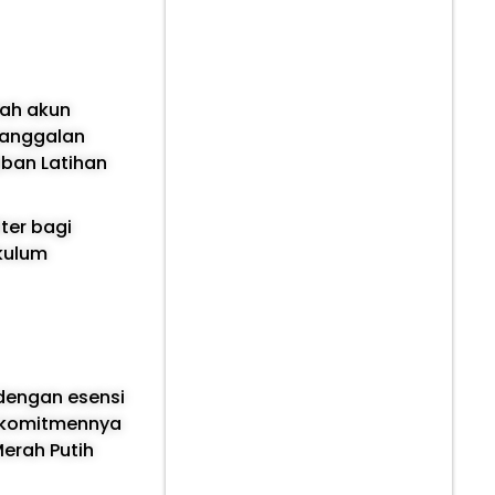
lah akun
janggalan
iban Latihan
ter bagi
kulum
 dengan esensi
n komitmennya
erah Putih