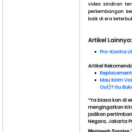
video sindiran te
perkembangan kem
baik di era keterb
Artikel Lainnya
Pro-Kontra U
Artikel Rekomend
Replacement
Mau Kirim Vo
Out)? Itu Buk
“Ya biasa kan di 
mengingatkan kita
jadikan pertimban
Negara, Jakarta P
Menjawab Sorotan T