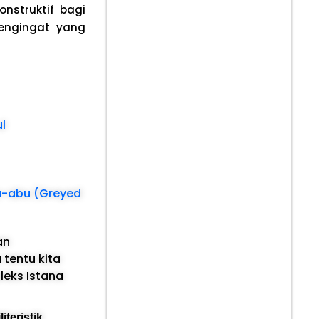
nstruktif bagi
pengingat yang
l
u-abu (Greyed
an
 tentu kita
leks Istana
teristik