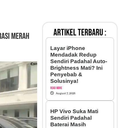
artikel terbaru :
rasi Merah
Layar iPhone
Mendadak Redup
Sendiri Padahal Auto-
Brightness Mati? Ini
Penyebab &
Solusinya!
Read More
August 7, 2026
HP Vivo Suka Mati
Sendiri Padahal
Baterai Masih