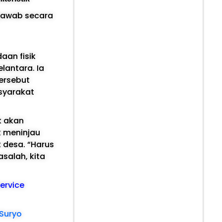
ijawab secara
aan fisik
lantara. Ia
ersebut
syarakat
k akan
k meninjau
t desa. “Harus
asalah, kita
Service
 Suryo