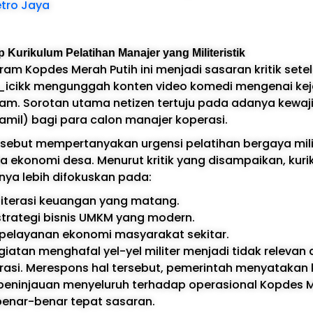
tro Jaya
p Kurikulum Pelatihan Manajer yang Militeristik
am Kopdes Merah Putih ini menjadi sasaran kritik sete
icikk mengunggah konten video komedi mengenai ke
am. Sorotan utama netizen tertuju pada adanya kewaj
samil) bagi para calon manajer koperasi.
rsebut mempertanyakan urgensi pelatihan bergaya mili
 ekonomi desa. Menurut kritik yang disampaikan, kuri
nya lebih difokuskan pada:
literasi keuangan yang matang.
trategi bisnis UMKM yang modern.
 pelayanan ekonomi masyarakat sekitar.
giatan menghafal yel-yel militer menjadi tidak relevan
rasi. Merespons hal tersebut, pemerintah menyataka
peninjauan menyeluruh terhadap operasional Kopdes M
benar-benar tepat sasaran.