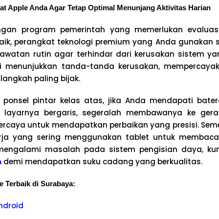
at Apple Anda Agar Tetap Optimal Menunjang Aktivitas Harian
gan program pemerintah yang memerlukan evaluasi
aik, perangkat teknologi premium yang Anda gunakan s
atan rutin agar terhindar dari kerusakan sistem yang
i menunjukkan tanda-tanda kerusakan, mempercaya
 langkah paling bijak.
 ponsel pintar kelas atas, jika Anda mendapati bate
u layarnya bergaris, segeralah membawanya ke ger
rcaya untuk mendapatkan perbaikan yang presisi. Seme
erja yang sering menggunakan tablet untuk membaca
engalami masalah pada sistem pengisian daya, kunj
demi mendapatkan suku cadang yang berkualitas.
a
e Terbaik di Surabaya:
ndroid