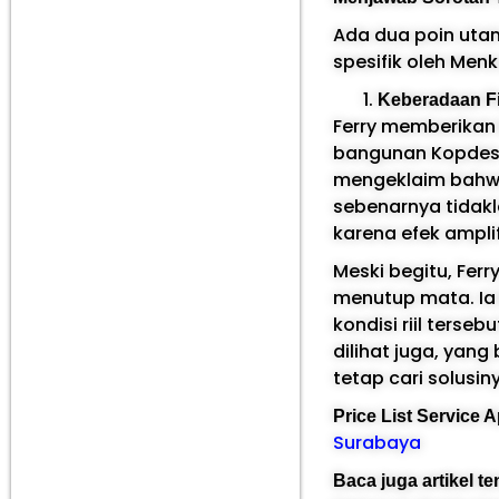
Ada dua poin uta
spesifik oleh Menk
Keberadaan Fi
Ferry memberikan k
bangunan Kopdes ya
mengeklaim bahwa 
sebenarnya tidakl
karena efek amplif
Meski begitu, Fer
menutup mata. Ia 
kondisi riil terse
dilihat juga, yang
tetap cari solusiny
Price List Service
Surabaya
Baca juga artikel t