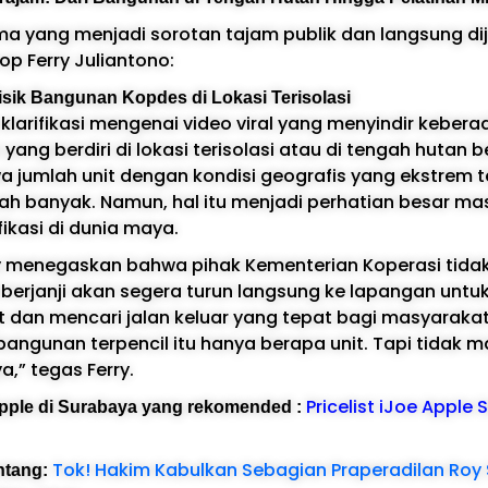
ma yang menjadi sorotan tajam publik dan langsung d
op Ferry Juliantono:
sik Bangunan Kopdes di Lokasi Terisolasi
larifikasi mengenai video viral yang menyindir keberad
ng berdiri di lokasi terisolasi atau di tengah hutan be
jumlah unit dengan kondisi geografis yang ekstrem t
ah banyak. Namun, hal itu menjadi perhatian besar ma
ikasi di dunia maya.
ry menegaskan bahwa pihak Kementerian Koperasi tida
berjanji akan segera turun langsung ke lapangan untu
but dan mencari jalan keluar yang tepat bagi masyaraka
 bangunan terpencil itu hanya berapa unit. Tapi tidak m
a,” tegas Ferry.
Pricelist iJoe Apple 
 Apple di Surabaya yang rekomended :
Tok! Hakim Kabulkan Sebagian Praperadilan Roy
entang: