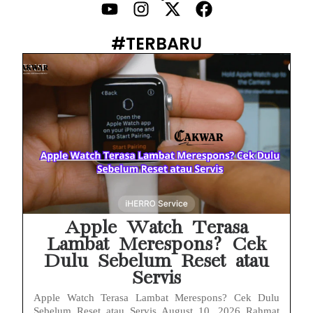
HP Vivo Suka Mati Sendiri Padahal Baterai Masih Banyak? Ini 5 Penyebab dan Solusinya!
HP Infinix Stuck di Logo Setelah Update XOS? Jangan Panik, Cek Ini Sebelum Reset Data!
#TERBARU
PWI Jaya Sayangkan Tudingan ‘Londo Ireng’ terhadap Jurnalis, Ini Ulasannya
Prabowo Sebut ‘Londo Ireng’, Ray Rangkuti Desak DPR Bersikap, Ini Ulasan Politiknya
MAKI Soroti Penahanan Eks Jampidsus Febrie Adriansyah Tanpa Rompi Pink
Febrie Adriansyah Ditahan, Mengapa Tanpa Rompi Pink? Ini Penjelasan dan Faktanya
Babak Baru Kasus Febrie Adriansyah, Rencana Praperadilan Penyitaan Emas dan Uang Tunai Jadi Sorotan
Baterai Apple Watch Cepat Boros? Ini Penyebab dan Cara Mengatasinya
Apple Watch Terasa
Lambat Merespons? Cek
Dulu Sebelum Reset atau
Servis
Apple Watch Terasa Lambat Merespons? Cek Dulu
Sebelum Reset atau Servis August 10, 2026 Rahmat