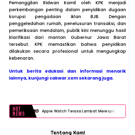
Pemanggilan Ridwan Kamil oleh KPK menjadi
perkembangan penting dalam penyidikan dugaan
korupsi pengadaan iklan BJB. Dengan
penggeledahan rumah, penelusuran transaksi, dan
pemeriksaan mendalam, publik kini menunggu hasil
klarifikasi dari mantan Gubernur Jawa Barat
tersebut. KPK memastikan bahwa penyidikan
dilakukan secara profesional untuk mengungkap
kebenaran.
Untuk berita edukasi dan informasi menarik
lainnya, kunjungi cakwar.com sekarang juga.
Hot
Apple Watch Terasa Lambat Merespons? Cek Dulu Sebelum Reset atau Servis
News
Layar iPhone Mendadak Redup Sendiri Padahal Auto-Brightness Mati? Ini Penyebab & Solusinya!
Tentang Kami