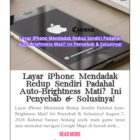
Prabowo Sebut ‘Londo Ireng’, Ray Rangkuti Desak DPR Bersikap, Ini Ulasan Politiknya
MAKI Soroti Penahanan Eks Jampidsus Febrie Adriansyah Tanpa Rompi Pink
Febrie Adriansyah Ditahan, Mengapa Tanpa Rompi Pink? Ini Penjelasan dan Faktanya
Babak Baru Kasus Febrie Adriansyah, Rencana Praperadilan Penyitaan Emas dan Uang Tunai Jadi Sorotan
Baterai Apple Watch Cepat Boros? Ini Penyebab dan Cara Mengatasinya
HP Huawei Cepat Panas? Ini Penyebab Utama dan Cara Mengatasinya
Layar iPhone Mendadak
Redup Sendiri Padahal
Auto-Brightness Mati? Ini
Penyebab & Solusinya!
Layar iPhone Mendadak Redup Sendiri Padahal Auto-
Brightness Mati? Ini Penyebab & Solusinya! August 7,
2026 Rahmat Yanuar Sedang asyik main game berat
atau memakai navigasi Google Maps di bawah terik...
Read More