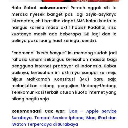
Halo Sobat
cakwar.com
! Pernah nggak sih lo
merasa nyesek banget pas lagi asyik-asyiknya
internetan, eh tiba-tiba dapat SMS kalau kuota lo
hangus karena masa aktif habis? Padahal, sisa
kuotanya masih ada beberapa GB lagi dan lo
belinya pakai uang hasil keringat sendiri.
Fenomena
“kuota hangus”
ini memang sudah jadi
rahasia umum sekaligus keresahan massal bagi
pengguna internet prabayar di Indonesia. Kabar
baiknya, keresahan ini akhirnya sampai ke meja
hijau! Mahkamah Konstitusi (MK) baru saja
melanjutkan sidang pengujian Undang-Undang
Telekomunikasi terkait aturan kuota internet yang
hilang begitu saja.
Rekomendasi Cak war
:
iJoe – Apple Service
Surabaya, Tempat Service Iphone, iMac, iPad dan
iWatch Terpercaya di Surabaya