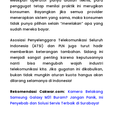
Meskipun operator punya alasan teknis, para
penggugat tetap menilai praktik ini merugikan
konsumen. Bayangkan jika semua provider
menerapkan sistem yang sama, maka konsumen
tidak punya pilihan selain
“merelakan”
apa yang
sudah mereka bayar.
Asosiasi Penyelenggara Telekomunikasi Seluruh
Indonesia (ATSI) dan PLN juga turut hadir
memberikan keterangan tambahan. Sidang ini
menjadi sangat penting karena keputusannya
nanti bisa mengubah wajah industri
telekomunikasi kita. Jika gugatan ini dikabulkan,
bukan tidak mungkin aturan kuota hangus akan
dilarang selamanya di Indonesia!
Rekomendasi Cakwa
r.com:
Kamera Belakang
Samsung Galaxy M31 Buram? Jangan Panik, Ini
Penyebab dan Solusi Servis Terbaik di Surabaya!