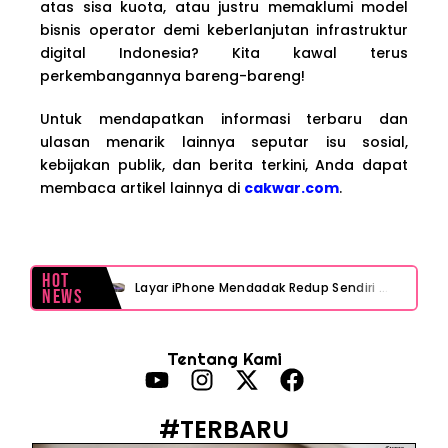
atas sisa kuota, atau justru memaklumi model
bisnis operator demi keberlanjutan infrastruktur
digital Indonesia? Kita kawal terus
perkembangannya bareng-bareng!
Untuk mendapatkan informasi terbaru dan
ulasan menarik lainnya seputar isu sosial,
kebijakan publik, dan berita terkini, Anda dapat
membaca artikel lainnya di
cakwar.com
.
Hot
Layar iPhone Mendadak Redup Sendiri Padahal Auto-Brightness Mati? Ini Penyebab & Solusinya!
News
HP Vivo Suka Mati Sendiri Padahal Baterai Masih Banyak? Ini 5 Penyebab dan Solusinya!
Tentang Kami
HP Infinix Stuck di Logo Setelah Update XOS? Jangan Panik, Cek Ini Sebelum Reset Data!
PWI Jaya Sayangkan Tudingan ‘Londo Ireng’ terhadap Jurnalis, Ini Ulasannya
#TERBARU