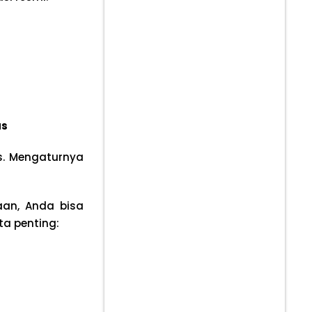
as
us. Mengaturnya
aan, Anda bisa
a penting: