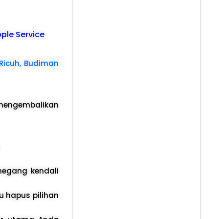
pple Service
 Ricuh, Budiman
mengembalikan
megang kendali
u hapus pilihan