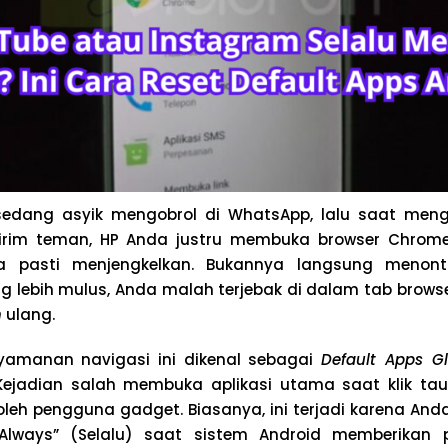
edang asyik mengobrol di WhatsApp, lalu saat mengek
irim teman, HP Anda justru membuka browser Chrome
 pasti menjengkelkan. Bukannya langsung menonto
g lebih mulus, Anda malah terjebak di dalam tab brow
n
ulang.
yamanan navigasi ini dikenal sebagai
Default Apps Gl
 Kejadian salah membuka aplikasi utama saat klik tau
oleh pengguna gadget. Biasanya, ini terjadi karena And
lways” (Selalu) saat sistem Android memberikan pi