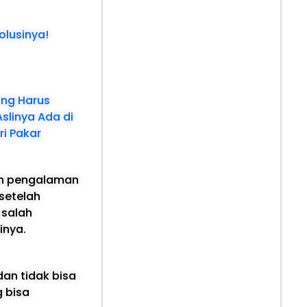
olusinya!
ing Harus
Aslinya Ada di
i Pakar
an pengalaman
setelah
 salah
inya.
dan tidak bisa
g bisa