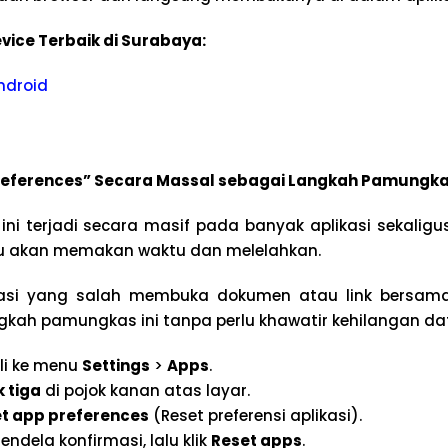
vice Terbaik di Surabaya:
ndroid
Preferences” Secara Massal sebagai Langkah Pamungk
 ini terjadi secara masif pada banyak aplikasi sekalig
tu akan memakan waktu dan melelahkan.
kasi yang salah membuka dokumen atau link bersam
ah pamungkas ini tanpa perlu khawatir kehilangan dat
li ke menu
Settings
>
Apps
.
ik tiga
di pojok kanan atas layar.
t app preferences
(Reset preferensi aplikasi).
endela konfirmasi, lalu klik
Reset apps
.