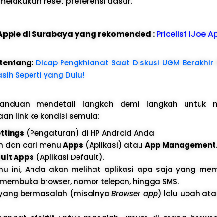
melakukan reset preferensi dasar.
e Apple di Surabaya yang rekomended :
Pricelist iJoe A
 tentang:
Dicap Pengkhianat Saat Diskusi UGM Berakhir
sih Seperti yang Dulu!
panduan mendetail langkah demi langkah untuk 
an link ke kondisi semula:
ttings
(Pengaturan) di HP Android Anda.
ah dan cari menu
Apps
(Aplikasi) atau
App Management
.
ult Apps
(Aplikasi Default).
u ini, Anda akan melihat aplikasi apa saja yang me
membuka browser, nomor telepon, hingga SMS.
ri yang bermasalah (misalnya
Browser app
) lalu ubah ata