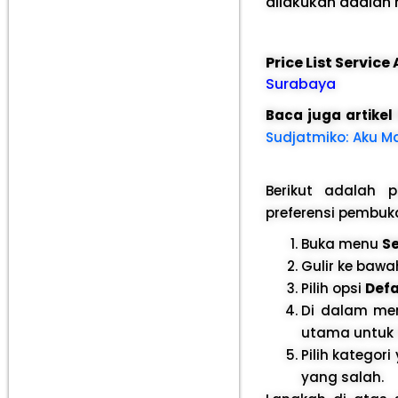
dilakukan adalah 
Price List Servic
Surabaya
Baca juga artikel
Sudjatmiko: Aku Ma
Berikut adalah 
preferensi pembuka
Buka menu
Se
Gulir ke baw
Pilih opsi
Defa
Di dalam men
utama untuk 
Pilih katego
yang salah.