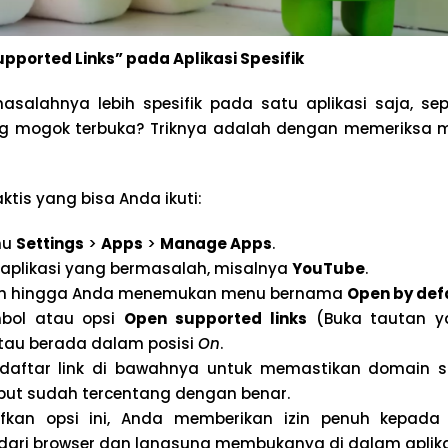
pported Links” pada Aplikasi Spesifik
salahnya lebih spesifik pada satu aplikasi saja, sep
g mogok terbuka? Triknya adalah dengan memeriksa
ktis yang bisa Anda ikuti:
nu
Settings
>
Apps
>
Manage Apps
.
h aplikasi yang bermasalah, misalnya
YouTube
.
wah hingga Anda menemukan menu bernama
Open by def
mbol atau opsi
Open supported links
(Buka tautan y
atau berada dalam posisi
On
.
 daftar link di bawahnya untuk memastikan domain s
ebut sudah tercentang dengan benar.
kan opsi ini, Anda memberikan izin penuh kepada 
ari browser dan langsung membukanya di dalam aplikas