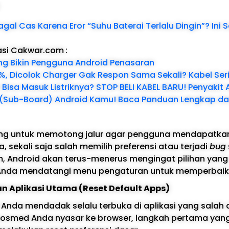
:
gal Cas Karena Eror “Suhu Baterai Terlalu Dingin”? Ini S
asi Cakwar.com
:
yang Bikin Pengguna Android Penasaran
 1%, Dicolok Charger Gak Respon Sama Sekali? Kabel Ser
r Bisa Masuk Listriknya? STOP BELI KABEL BARU! Penyakit 
(Sub-Board) Android Kamu! Baca Panduan Lengkap dar
cang untuk memotong jalur agar pengguna mendapatk
, sekali saja salah memilih preferensi atau terjadi
bug
, Android akan terus-menerus mengingat pilihan yang
Anda mendatangi menu pengaturan untuk memperbaik
an Aplikasi Utama (Reset Default Apps)
Anda mendadak selalu terbuka di aplikasi yang salah 
k sosmed Anda nyasar ke browser, langkah pertama yan