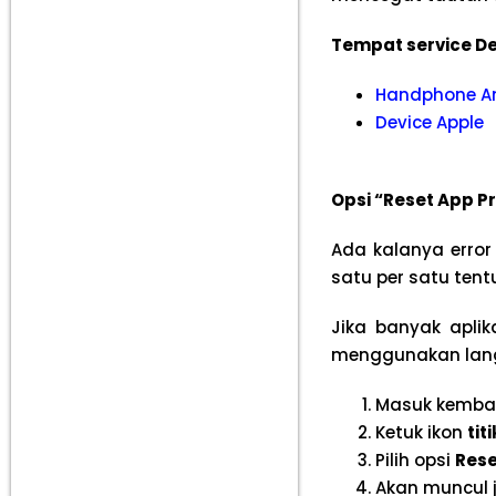
Tempat service De
Handphone A
Device Apple
Opsi “Reset App 
Ada kalanya error
satu per satu ten
Jika banyak apli
menggunakan langk
Masuk kemba
Ketuk ikon
tit
Pilih opsi
Rese
Akan muncul j