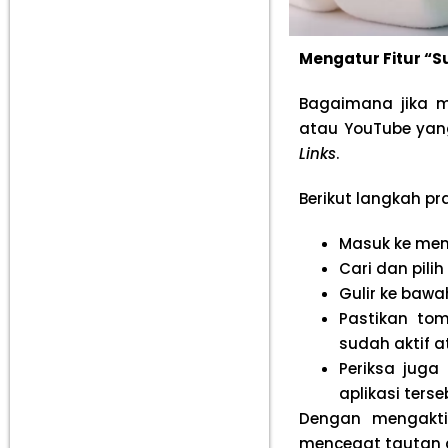
Mengatur Fitur “Su
Bagaimana jika ma
atau YouTube yan
Links
.
Berikut langkah pra
Masuk ke me
Cari dan pili
Gulir ke ba
Pastikan to
sudah aktif 
Periksa juga
aplikasi ters
Dengan mengaktif
mencegat tautan d