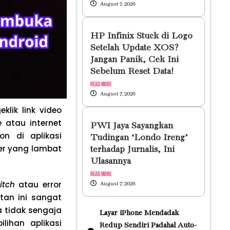
August 7, 2026
HP Infinix Stuck di Logo
Setelah Update XOS?
Jangan Panik, Cek Ini
Sebelum Reset Data!
Read More
August 7, 2026
lik link video
 atau internet
PWI Jaya Sayangkan
n di aplikasi
Tudingan ‘Londo Ireng’
ser yang lambat
terhadap Jurnalis, Ini
Ulasannya
Read More
itch
atau error
August 7, 2026
tan ini sangat
a tidak sengaja
Layar iPhone Mendadak
lihan aplikasi
Redup Sendiri Padahal Auto-