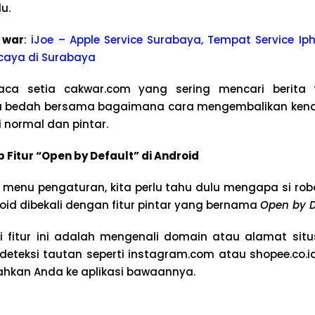
u.
 war
:
iJoe – Apple Service Surabaya, Tempat Service Iph
caya di Surabaya
a setia cakwar.com yang sering mencari berita te
ita bedah bersama bagaimana cara mengembalikan kenda
 normal dan pintar.
itur “Open by Default” di Android
menu pengaturan, kita perlu tahu dulu mengapa si robot
oid dibekali dengan fitur pintar yang bernama
Open by D
 fitur ini adalah mengenali domain atau alamat situs
deteksi tautan seperti instagram.com atau shopee.co.i
hkan Anda ke aplikasi bawaannya.