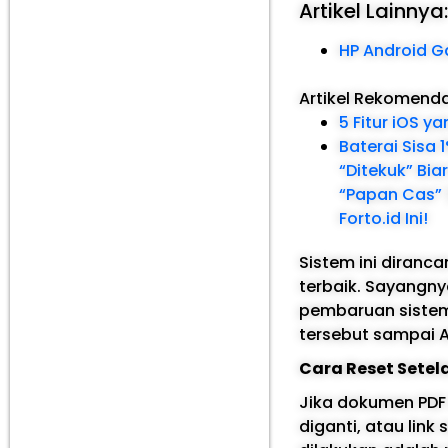
Artikel Lainnya
HP Android Ga
Artikel Rekomend
5 Fitur iOS 
Baterai Sisa
“Ditekuk” Bia
“Papan Cas” 
Forto.id Ini!
Sistem ini diran
terbaik. Sayangnya
pembaruan sistem
tersebut sampai 
Cara Reset Setel
Jika dokumen PDF 
diganti, atau lin