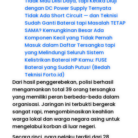
Tidak Mau Diisi Daya, tapi Ketika Diuji
dengan DC Power Supply Ternyata
Tidak Ada Short Circuit — dan Teknisi
Sudah Ganti Baterai tapi Masalah TETAP
SAMA? Kemungkinan Besar Ada
Komponen Kecil yang Tidak Pernah
Masuk dalam Daftar Tersangka tapi
yang Melindungi Seluruh Sistem
Kelistrikan Baterai HP Kamu: FUSE
Baterai yang Sudah Putus! (Bedah
Teknisi Forto.id)
Dari hasil penggerebekan, polisi berhasil
mengamankan total 39 orang tersangka
yang memiliki peran berbeda-beda dalam
organisasi. Jaringan ini terbukti bergerak
sangat rapi, mengombinasikan keahlian
warga lokal dan warga negara asing untuk
mengelabui korban di luar negeri.
Secara rinci, para pelaku terdiri dari 28