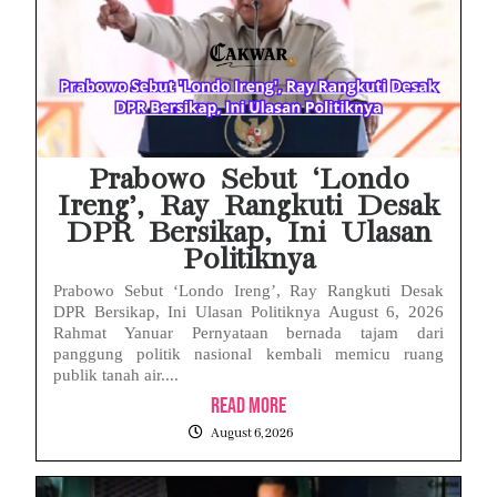
HP Realme Kena Air Tidak Bisa Dicas? Jangan Langsung Charge, Ini Solusinya
Face ID iPhone Tidak Mengenali Wajah? Ini Penyebab dan Cara Mengatasinya
Eks Jampidsus Febrie Adriansyah Tersangka Korupsi Asabri Tapi Masih Terima Gaji: Mengapa Begitu?
Eks Dirut KBS Tersangka Korupsi Pakan Satwa Rp10,2 Miliar: Ironi Gelar Doktor Akuntabilitas
Prabowo Sebut ‘Londo
Ireng’, Ray Rangkuti Desak
DPR Bersikap, Ini Ulasan
Politiknya
Prabowo Sebut ‘Londo Ireng’, Ray Rangkuti Desak
DPR Bersikap, Ini Ulasan Politiknya August 6, 2026
Rahmat Yanuar Pernyataan bernada tajam dari
panggung politik nasional kembali memicu ruang
publik tanah air....
Read More
August 6, 2026