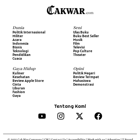
Dunia
Seni
Politik Internasional
Ulas Buku
Militer
Buku Best Seller
Acara
Musik
Indonesia
Film
Bisnis
Televisi
Teknologi
Pop Culture
Pendidikan
Theater
Cuaca
Gaya Hidup
Opini
Kuliner
Politik Negeri
Kesehatan
Review Termpat
Review Apple Store
Mahasiswa
Cinta
Demonstrasi
Liburan
Fashion
Gaya
Tentang Kami
© 2025 Cak War Company | CW | Contact Us | Accessibility | Work with us | Advertise | T Brand