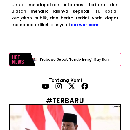
Untuk mendapatkan informasi terbaru dan
ulasan menarik lainnya seputar isu sosial,
kebijakan publik, dan berita terkini, Anda dapat
membaca artikel lainnya di
cakwar.com
.
Hot
Prabowo Sebut ‘Londo Ireng’, Ray Rangkuti Desak DPR Bersikap, Ini Ulasan Politiknya
News
MAKI Soroti Penahanan Eks Jampidsus Febrie Adriansyah Tanpa Rompi Pink
Tentang Kami
Febrie Adriansyah Ditahan, Mengapa Tanpa Rompi Pink? Ini Penjelasan dan Faktanya
Babak Baru Kasus Febrie Adriansyah, Rencana Praperadilan Penyitaan Emas dan Uang Tunai Jadi Sorotan
#TERBARU
Baterai Apple Watch Cepat Boros? Ini Penyebab dan Cara Mengatasinya
HP Huawei Cepat Panas? Ini Penyebab Utama dan Cara Mengatasinya