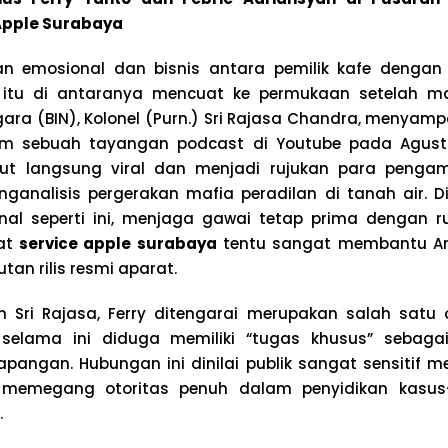
Apple Surabaya
an emosional dan bisnis antara pemilik kafe dengan 
itu di antaranya mencuat ke permukaan setelah ma
gara (BIN), Kolonel (Purn.) Sri Rajasa Chandra, menyam
am sebuah tayangan podcast di Youtube pada Agust
ut langsung viral dan menjadi rujukan para pengam
nalisis pergerakan mafia peradilan di tanah air. Di
onal seperti ini, menjaga gawai tetap prima dengan r
sat
service apple surabaya
tentu sangat membantu An
tan rilis resmi aparat.
 Sri Rajasa, Ferry ditengarai merupakan salah satu 
elama ini diduga memiliki “tugas khusus” sebagai
apangan. Hubungan ini dinilai publik sangat sensitif m
memegang otoritas penuh dalam penyidikan kasus-
.