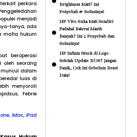
terkait perkara
Brightness Mati? Ini
. Penggeledahan
Penyebab & Solusinya!
opuler menjadi
HP Vivo Suka Mati Sendiri
anya-tanya, ada
Padahal Baterai Masih
ta mafia hukum
Banyak? Ini 5 Penyebab dan
Solusinya!
HP Infinix Stuck di Logo
pat beroperasi
Setelah Update XOS? Jangan
i oleh seorang
Panik, Cek Ini Sebelum Reset
ni muncul dalam
Data!
beredar luas di
ebih menyoroti
idsus, Febrie
one, iMac, iPad
n Kasus Hukum