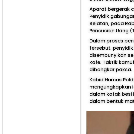
Aparat bergerak c
Penyidik gabungan
Selatan, pada Rab
Pencucian Uang (TP
Dalam proses pen
tersebut, penyidi
disembunyikan sec
kafe. Taktik kamu
dibongkar paksa.
Kabid Humas Pold
mengungkapkan is
dalam kotak besi 
dalam bentuk mata