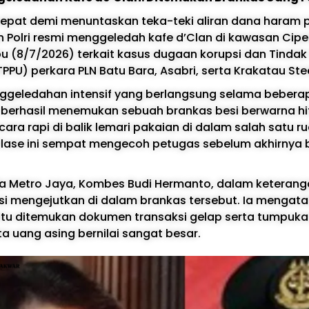
epat demi menuntaskan teka-teki aliran dana haram p
 Polri resmi menggeledah kafe d’Clan di kawasan Cipe
u (8/7/2026) terkait kasus dugaan korupsi dan Tindak
PU) perkara PLN Batu Bara, Asabri, serta Krakatau Stee
ggeledahan intensif yang berlangsung selama bebera
k berhasil menemukan sebuah brankas besi berwarna h
ara rapi di balik lemari pakaian di dalam salah satu r
flase ini sempat mengecoh petugas sebelum akhirnya b
a Metro Jaya, Kombes Budi Hermanto, dalam keterang
i mengejutkan di dalam brankas tersebut. Ia mengat
itu ditemukan dokumen transaksi gelap serta tumpuka
 uang asing bernilai sangat besar.