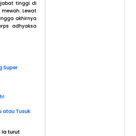
abat tinggi di
f mewah. Lewat
ingga akhirnya
orps adhyaksa
g Super
h!
u atau Tusuk
 Ia turut