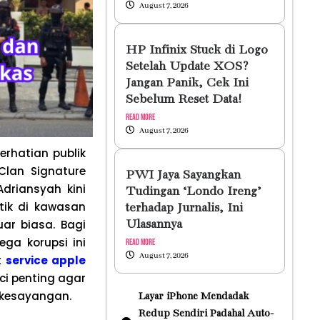
August 7, 2026
HP Infinix Stuck di Logo
Setelah Update XOS?
Jangan Panik, Cek Ini
Sebelum Reset Data!
Read More
August 7, 2026
rhatian publik
Clan Signature
PWI Jaya Sayangkan
driansyah kini
Tudingan ‘Londo Ireng’
tik di kawasan
terhadap Jurnalis, Ini
ar biasa. Bagi
Ulasannya
a korupsi ini
Read More
August 7, 2026
t
service apple
ci penting agar
 kesayangan.
Layar iPhone Mendadak
Redup Sendiri Padahal Auto-