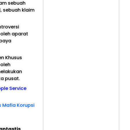
lam sebuah
, sebuah klaim
troversi
 oleh aparat
upaya
en Khusus
 oleh
melakukan
a pusat.
pple Service
s Mafia Korupsi
antastis