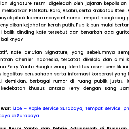
lan Signature resmi digeledah oleh jajaran kepolisian 
 melibatkan PLN Batu Bara, Asabri, serta Krakatau Steel
anyak pihak karena menyeret nama tempat nongkrong p
enyidikan kejahatan kerah putih. Publik pun mulai bert
i balik dinding kafe tersebut dan benarkah ada guri
 baliknya?
atif, Kafe de’Clan Signature, yang sebelumnya sem
an Cherrier Indonesia, tercatat dikelola dan dimilik
 Ferry Yanto Hongkiriwang. Identitas resmi pemilik i
legalitas perusahaan serta informasi korporasi yang 
i demikian, berbagai rumor di ruang publik justru l
edekatan khusus antara Ferry dengan sang Jamp
 war
:
iJoe – Apple Service Surabaya, Tempat Service Iph
caya di Surabaya
ius Ferry Yanto dan Febrie Adriansyah di Pusara