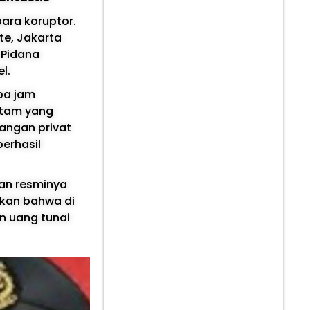
ara koruptor.
te, Jakarta
 Pidana
l.
pa jam
itam yang
uangan privat
erhasil
an resminya
akan bahwa di
n uang tunai