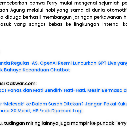
membeberkan bahwa Ferry mulai mengenal sejumlah pej
saan Agung melalui hobi yang sama di dunia otomoti
 ia diduga berhasil membangun jaringan perkawanan h
masuk yang sangat bebas ke lingkungan internal k
:
nda Regulasi AS, OpenAI Resmi Luncurkan GPT Live yan
mak Bahaya Kecanduan Chatbot
asi Cakwar.com
:
t Panas dan Mati Sendiri? Hati-Hati, Mesin Bermasala
 ‘Melesak’ ke Dalam Susah Ditekan? Jangan Pakai Kuk
Cuma 30 Menit, HP Enak Dipencet Lagi
.
tu, tudingan miring lainnya juga mampir ke pundak Ferry.