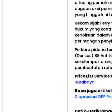
dituding pernah 
dugaan aksi pemer
yang hingga kini 
Rekam jejak Ferry
hukum yang kontro
kepolisian dalam 
perintangan penyi
Perkara pidana te
(Densus) 88 Antite
sekelompok orang.
pembuntutan rahas
Price List Servic
Surabaya
Baca juga artike
Diapresiasi DPP P
Detik-Detik Peng