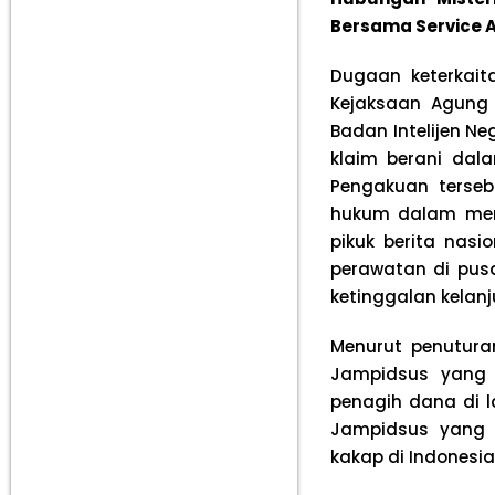
Bersama Service 
Dugaan keterkait
Kejaksaan Agung 
Badan Intelijen Ne
klaim berani dal
Pengakuan terseb
hukum dalam menga
pikuk berita nasi
perawatan di pu
ketinggalan kelanju
Menurut penuturan
Jampidsus yang s
penagih dana di l
Jampidsus yang 
kakap di Indonesia