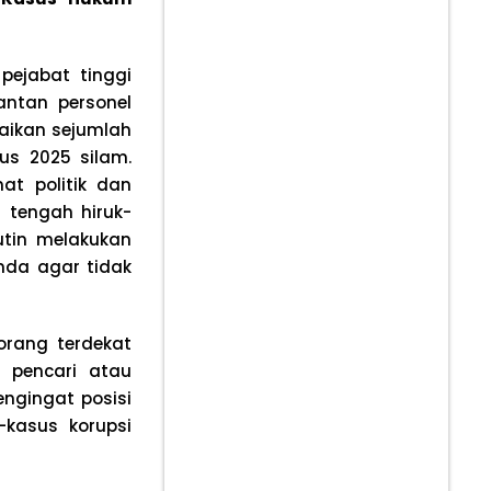
pejabat tinggi
ntan personel
paikan sejumlah
us 2025 silam.
at politik dan
 tengah hiruk-
utin melakukan
da agar tidak
orang terdekat
 pencari atau
engingat posisi
kasus korupsi