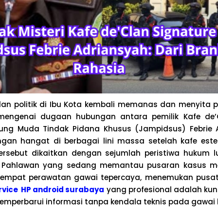
n politik di Ibu Kota kembali memanas dan menyita pe
 mengenai dugaan hubungan antara pemilik Kafe de’
ng Muda Tindak Pidana Khusus (Jampidsus) Febrie A
gan hangat di berbagai lini massa setelah kafe este
ersebut dikaitkan dengan sejumlah peristiwa hukum lu
 Pahlawan yang sedang memantau pusaran kasus meg
tempat perawatan gawai tepercaya, menemukan pusa
rvice HP android surabaya
yang profesional adalah kun
emperbarui informasi tanpa kendala teknis pada gawai