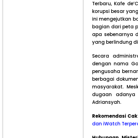
Terbaru, Kafe de’C
korupsi besar yang
ini mengejutkan b
bagian dari peta p
apa sebenarnya d
yang berlindung di
Secara administr
dengan nama Gontr
pengusaha bernama
berbagai dokumen 
masyarakat. Mesk
dugaan adanya k
Adriansyah.
Rekomendasi Cak
dan iWatch Terper
Hubungan Mister