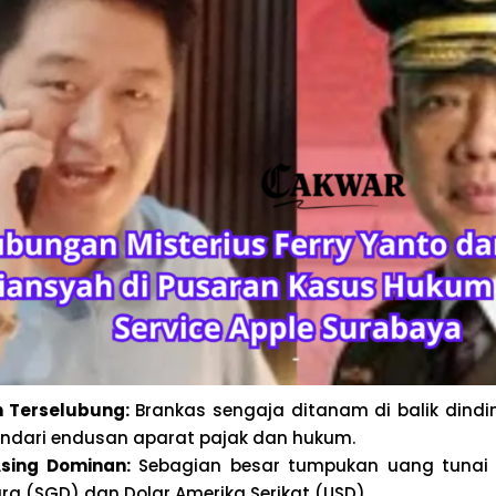
 Terselubung:
Brankas sengaja ditanam di balik dindi
ndari endusan aparat pajak dan hukum.
sing Dominan:
Sebagian besar tumpukan uang tunai 
ra (SGD) dan Dolar Amerika Serikat (USD).