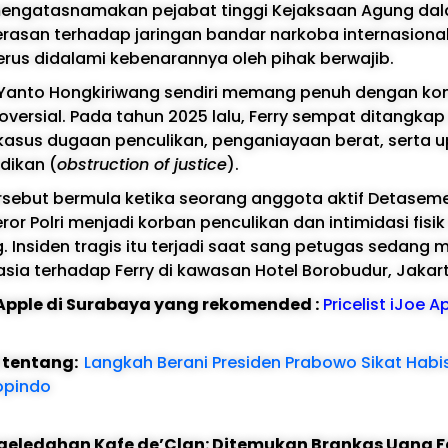
mengatasnamakan pejabat tinggi Kejaksaan Agung da
asan terhadap jaringan bandar narkoba internasional
terus didalami kebenarannya oleh pihak berwajib.
 Yanto Hongkiriwang sendiri memang penuh dengan kon
versial. Pada tahun 2025 lalu, Ferry sempat ditangkap
kasus dugaan penculikan, penganiayaan berat, serta 
dikan (
obstruction of justice
).
rsebut bermula ketika seorang anggota aktif Detasem
ror Polri menjadi korban penculikan dan intimidasi fisik
 Insiden tragis itu terjadi saat sang petugas sedang 
ia terhadap Ferry di kawasan Hotel Borobudur, Jakart
e Apple di Surabaya yang rekomended :
Pricelist iJoe A
l tentang:
Langkah Berani Presiden Prabowo Sikat Habi
ropindo
geledahan Kafe de’Clan: Ditemukan Brankas Uang F