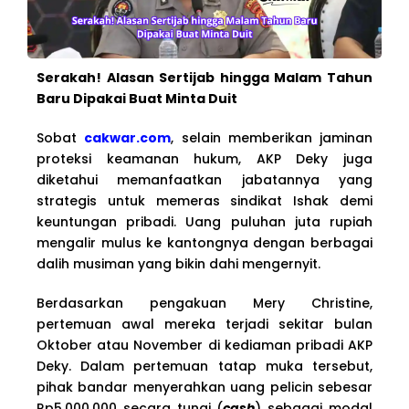
Serakah! Alasan Sertijab hingga Malam Tahun
Baru Dipakai Buat Minta Duit
Sobat
cakwar.com
, selain memberikan jaminan
proteksi keamanan hukum, AKP Deky juga
diketahui memanfaatkan jabatannya yang
strategis untuk memeras sindikat Ishak demi
keuntungan pribadi. Uang puluhan juta rupiah
mengalir mulus ke kantongnya dengan berbagai
dalih musiman yang bikin dahi mengernyit.
Berdasarkan pengakuan Mery Christine,
pertemuan awal mereka terjadi sekitar bulan
Oktober atau November di kediaman pribadi AKP
Deky. Dalam pertemuan tatap muka tersebut,
pihak bandar menyerahkan uang pelicin sebesar
Rp5.000.000 secara tunai (
cash
) sebagai modal