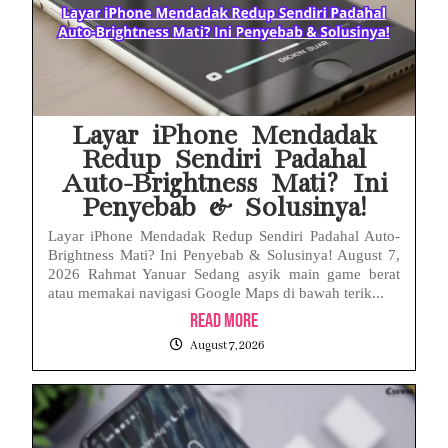
Babak Baru Kasus Febrie Adriansyah, Rencana Praperadilan Penyitaan Emas dan Uang Tunai Jadi Sorotan
Baterai Apple Watch Cepat Boros? Ini Penyebab dan Cara Mengatasinya
HP Huawei Cepat Panas? Ini Penyebab Utama dan Cara Mengatasinya
Layar iPhone Mendadak
Redup Sendiri Padahal
Auto-Brightness Mati? Ini
Penyebab & Solusinya!
Layar iPhone Mendadak Redup Sendiri Padahal Auto-
Brightness Mati? Ini Penyebab & Solusinya! August 7,
2026 Rahmat Yanuar Sedang asyik main game berat
atau memakai navigasi Google Maps di bawah terik...
Read More
August 7, 2026