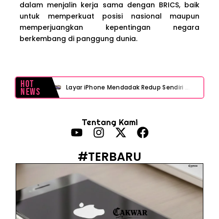
dalam menjalin kerja sama dengan BRICS, baik
untuk memperkuat posisi nasional maupun
memperjuangkan kepentingan negara
berkembang di panggung dunia.
Hot
Layar iPhone Mendadak Redup Sendiri Padahal Auto-Brightness Mati? Ini Penyebab & Solusinya!
News
HP Vivo Suka Mati Sendiri Padahal Baterai Masih Banyak? Ini 5 Penyebab dan Solusinya!
Tentang Kami
HP Infinix Stuck di Logo Setelah Update XOS? Jangan Panik, Cek Ini Sebelum Reset Data!
PWI Jaya Sayangkan Tudingan ‘Londo Ireng’ terhadap Jurnalis, Ini Ulasannya
#TERBARU
Prabowo Sebut ‘Londo Ireng’, Ray Rangkuti Desak DPR Bersikap, Ini Ulasan Politiknya
MAKI Soroti Penahanan Eks Jampidsus Febrie Adriansyah Tanpa Rompi Pink
Febrie Adriansyah Ditahan, Mengapa Tanpa Rompi Pink? Ini Penjelasan dan Faktanya