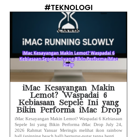
#TEKNOLOGI
iMac Kesayangan Makin
Lemot? Waspadai 6
Kebiasaan Sepele Ini yang
Bikin Performa iMac Drop
iMac Kesayangan Makin Lemot? Waspadai 6 Kebiasaan
Sepele Ini yang Bikin Performa iMac Drop July 24,
2026 Rahmat Yanuar Meringis melihat ikon rainbow
ball (spinning beach ball) berputar-putar tanpa henti...