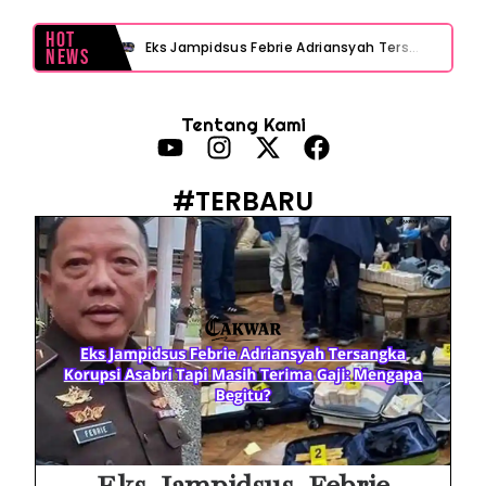
Hot
Eks Jampidsus Febrie Adriansyah Tersangka Korupsi Asabri Tapi Masih Terima Gaji: Mengapa Begitu?
News
Eks Dirut KBS Tersangka Korupsi Pakan Satwa Rp10,2 Miliar: Ironi Gelar Doktor Akuntabilitas
Tentang Kami
Kejagung Tetapkan Tersangka Baru Korupsi BGN! Ulasan Skandal Pengadaan
Motor Listrik BGN Rp1 Triliun Berujung Korupsi dan Disegel Kejagung
#TERBARU
Istana Tegur Gaya Komunikasi Menteri PU Dody Hanggodo: Ulasan Komunikasi Krisis Pejabat Publik
Menteri PU Bidik Pidana Kasus Surat Cuti ASN Palsu! Begini Tanggapan PERADI YLC Surakarta
Heboh Dugaan Surat Cuti ASN Palsu di Kementerian PU! Begini Pandangan Hukum PERADI YLC Surakarta
iMac Kesayangan Makin Lemot? Waspadai 6 Kebiasaan Sepele Ini yang Bikin Performa iMac Drop
Cuma Buka Browser tapi MacBook Panas Membara? Ini 5 Pemicu Tersembunyi
Layar Vivo Ada Bayangan Aplikasi? Ini Penyebab Layar Shadow / Burn-In, Cara Mencegahnya