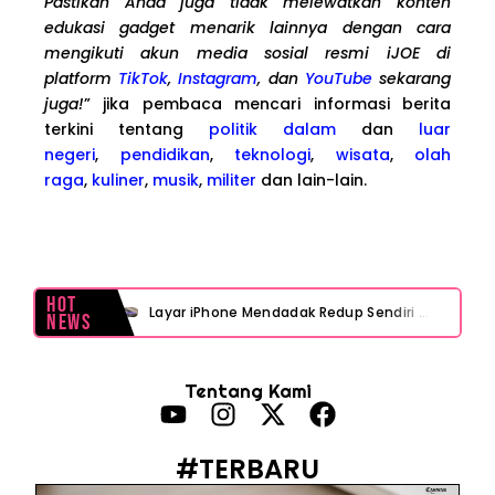
Pastikan Anda juga tidak melewatkan konten
edukasi gadget menarik lainnya dengan cara
mengikuti akun media sosial resmi iJOE di
platform
TikTok
,
Instagram
, dan
YouTube
sekarang
juga!
” jika pembaca mencari informasi berita
terkini tentang
politik dalam
dan
luar
negeri
,
pendidikan
,
teknologi
,
wisata
,
olah
raga
,
kuliner
,
musik
,
militer
dan lain-lain.
Hot
Layar iPhone Mendadak Redup Sendiri Padahal Auto-Brightness Mati? Ini Penyebab & Solusinya!
News
HP Vivo Suka Mati Sendiri Padahal Baterai Masih Banyak? Ini 5 Penyebab dan Solusinya!
Tentang Kami
HP Infinix Stuck di Logo Setelah Update XOS? Jangan Panik, Cek Ini Sebelum Reset Data!
PWI Jaya Sayangkan Tudingan ‘Londo Ireng’ terhadap Jurnalis, Ini Ulasannya
#TERBARU