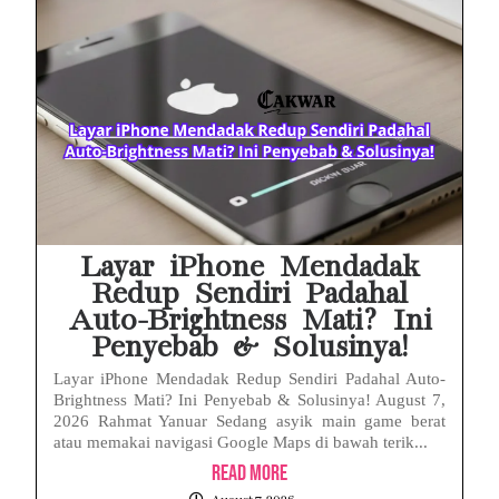
Prabowo Sebut ‘Londo Ireng’, Ray Rangkuti Desak DPR Bersikap, Ini Ulasan Politiknya
MAKI Soroti Penahanan Eks Jampidsus Febrie Adriansyah Tanpa Rompi Pink
Febrie Adriansyah Ditahan, Mengapa Tanpa Rompi Pink? Ini Penjelasan dan Faktanya
Babak Baru Kasus Febrie Adriansyah, Rencana Praperadilan Penyitaan Emas dan Uang Tunai Jadi Sorotan
Baterai Apple Watch Cepat Boros? Ini Penyebab dan Cara Mengatasinya
HP Huawei Cepat Panas? Ini Penyebab Utama dan Cara Mengatasinya
Layar iPhone Mendadak
Redup Sendiri Padahal
Auto-Brightness Mati? Ini
Penyebab & Solusinya!
Layar iPhone Mendadak Redup Sendiri Padahal Auto-
Brightness Mati? Ini Penyebab & Solusinya! August 7,
2026 Rahmat Yanuar Sedang asyik main game berat
atau memakai navigasi Google Maps di bawah terik...
Read More