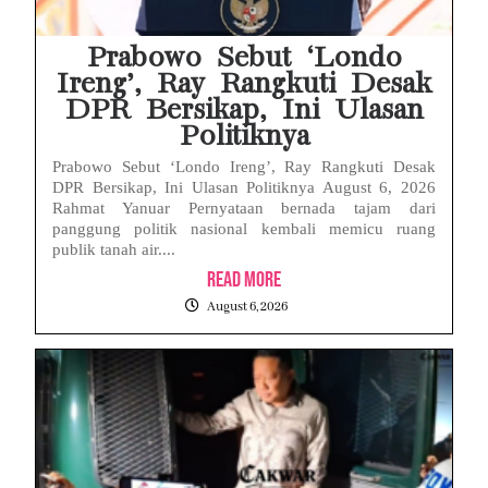
Eks Dirut KBS Tersangka Korupsi Pakan Satwa Rp10,2 Miliar: Ironi Gelar Doktor Akuntabilitas
Prabowo Sebut ‘Londo
Ireng’, Ray Rangkuti Desak
DPR Bersikap, Ini Ulasan
Politiknya
Prabowo Sebut ‘Londo Ireng’, Ray Rangkuti Desak
DPR Bersikap, Ini Ulasan Politiknya August 6, 2026
Rahmat Yanuar Pernyataan bernada tajam dari
panggung politik nasional kembali memicu ruang
publik tanah air....
Read More
August 6, 2026