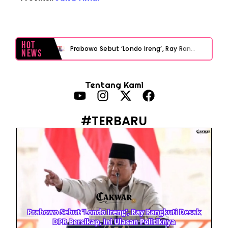
Hot
Prabowo Sebut ‘Londo Ireng’, Ray Rangkuti Desak DPR Bersikap, Ini Ulasan Politiknya
News
MAKI Soroti Penahanan Eks Jampidsus Febrie Adriansyah Tanpa Rompi Pink
Tentang Kami
Febrie Adriansyah Ditahan, Mengapa Tanpa Rompi Pink? Ini Penjelasan dan Faktanya
Babak Baru Kasus Febrie Adriansyah, Rencana Praperadilan Penyitaan Emas dan Uang Tunai Jadi Sorotan
#TERBARU
Baterai Apple Watch Cepat Boros? Ini Penyebab dan Cara Mengatasinya
HP Huawei Cepat Panas? Ini Penyebab Utama dan Cara Mengatasinya
HP Realme Kena Air Tidak Bisa Dicas? Jangan Langsung Charge, Ini Solusinya
Face ID iPhone Tidak Mengenali Wajah? Ini Penyebab dan Cara Mengatasinya
Eks Jampidsus Febrie Adriansyah Tersangka Korupsi Asabri Tapi Masih Terima Gaji: Mengapa Begitu?