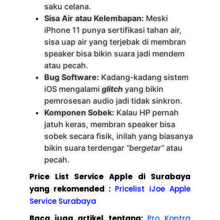
saku celana.
Sisa Air atau Kelembapan:
Meski
iPhone 11 punya sertifikasi tahan air,
sisa uap air yang terjebak di membran
speaker bisa bikin suara jadi mendem
atau pecah.
Bug Software:
Kadang-kadang sistem
iOS mengalami
glitch
yang bikin
pemrosesan audio jadi tidak sinkron.
Komponen Sobek:
Kalau HP pernah
jatuh keras, membran speaker bisa
sobek secara fisik, inilah yang biasanya
bikin suara terdengar
“bergetar”
atau
pecah.
Price List Service Apple di Surabaya
yang rekomended :
Pricelist iJoe Apple
Service Surabaya
Baca juga artikel tentang:
Pro Kontra