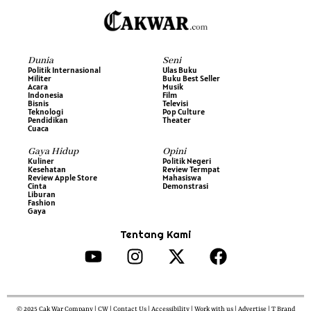
Dunia
Seni
Politik Internasional
Ulas Buku
Militer
Buku Best Seller
Acara
Musik
Indonesia
Film
Bisnis
Televisi
Teknologi
Pop Culture
Pendidikan
Theater
Cuaca
Gaya Hidup
Opini
Kuliner
Politik Negeri
Kesehatan
Review Termpat
Review Apple Store
Mahasiswa
Cinta
Demonstrasi
Liburan
Fashion
Gaya
Tentang Kami
© 2025 Cak War Company | CW | Contact Us | Accessibility | Work with us | Advertise | T Brand