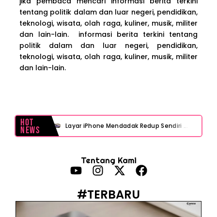
jika pembaca mencari informasi berita terkini
tentang politik dalam dan luar negeri, pendidikan,
teknologi, wisata, olah raga, kuliner, musik, militer
dan lain-lain. informasi berita terkini tentang
politik dalam dan luar negeri, pendidikan,
teknologi, wisata, olah raga, kuliner, musik, militer
dan lain-lain.
Hot
Layar iPhone Mendadak Redup Sendiri Padahal Auto-Brightness Mati? Ini Penyebab & Solusinya!
News
HP Vivo Suka Mati Sendiri Padahal Baterai Masih Banyak? Ini 5 Penyebab dan Solusinya!
Tentang Kami
HP Infinix Stuck di Logo Setelah Update XOS? Jangan Panik, Cek Ini Sebelum Reset Data!
PWI Jaya Sayangkan Tudingan ‘Londo Ireng’ terhadap Jurnalis, Ini Ulasannya
#TERBARU
Prabowo Sebut ‘Londo Ireng’, Ray Rangkuti Desak DPR Bersikap, Ini Ulasan Politiknya