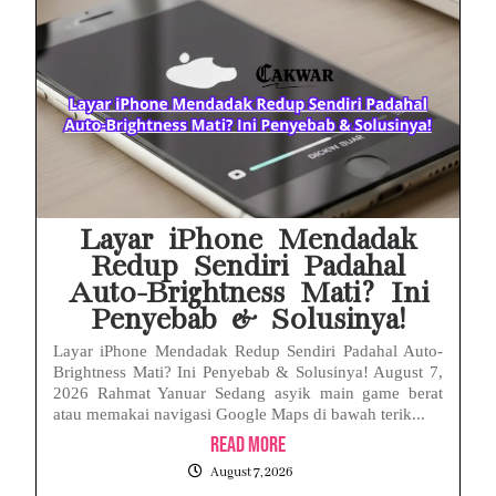
MAKI Soroti Penahanan Eks Jampidsus Febrie Adriansyah Tanpa Rompi Pink
Febrie Adriansyah Ditahan, Mengapa Tanpa Rompi Pink? Ini Penjelasan dan Faktanya
Babak Baru Kasus Febrie Adriansyah, Rencana Praperadilan Penyitaan Emas dan Uang Tunai Jadi Sorotan
Baterai Apple Watch Cepat Boros? Ini Penyebab dan Cara Mengatasinya
HP Huawei Cepat Panas? Ini Penyebab Utama dan Cara Mengatasinya
Layar iPhone Mendadak
Redup Sendiri Padahal
Auto-Brightness Mati? Ini
Penyebab & Solusinya!
Layar iPhone Mendadak Redup Sendiri Padahal Auto-
Brightness Mati? Ini Penyebab & Solusinya! August 7,
2026 Rahmat Yanuar Sedang asyik main game berat
atau memakai navigasi Google Maps di bawah terik...
Read More
August 7, 2026