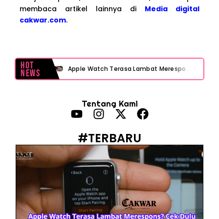
membaca artikel lainnya di
Media digital
cakwar.com
.
Hot
Apple Watch Terasa Lambat Merespons? Cek Dulu Sebelum Reset atau Servis
News
Layar iPhone Mendadak Redup Sendiri Padahal Auto-Brightness Mati? Ini Penyebab & Solusinya!
Tentang Kami
HP Vivo Suka Mati Sendiri Padahal Baterai Masih Banyak? Ini 5 Penyebab dan Solusinya!
HP Infinix Stuck di Logo Setelah Update XOS? Jangan Panik, Cek Ini Sebelum Reset Data!
#TERBARU
PWI Jaya Sayangkan Tudingan ‘Londo Ireng’ terhadap Jurnalis, Ini Ulasannya
Prabowo Sebut ‘Londo Ireng’, Ray Rangkuti Desak DPR Bersikap, Ini Ulasan Politiknya
MAKI Soroti Penahanan Eks Jampidsus Febrie Adriansyah Tanpa Rompi Pink
Febrie Adriansyah Ditahan, Mengapa Tanpa Rompi Pink? Ini Penjelasan dan Faktanya