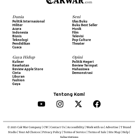
Dunia
Seni
Politik Internasional
Ulas Buku
Militer
Buku Best Seller
Acara
Musik
Indonesia
Film
Bisnis
Televisi
Teknologi
Pop Culture
Pendidikan
Theater
Cuaca
Gaya Hidup
Opini
Kuliner
Politik Negeri
Kesehatan
Review Termpat
Review Apple Store
Mahasiswa
Cinta
Demonstrasi
Liburan
Fashion
Gaya
Tentang Kami
© 2025 Cak War Company | CW | Contact Us | Accessibility | Work with us | Advertise | T Brand
Studio | Your Ad Choices | Privacy Policy | Terms of Service | Terms of Sale | Site Map | Help |
Subscriptions