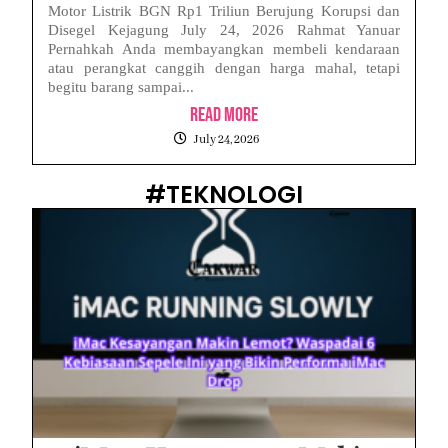
Motor Listrik BGN Rp1 Triliun Berujung Korupsi dan
Disegel Kejagung July 24, 2026 Rahmat Yanuar
Pernahkah Anda membayangkan membeli kendaraan
atau perangkat canggih dengan harga mahal, tetapi
begitu barang sampai...
Read More
July 24, 2026
#TEKNOLOGI