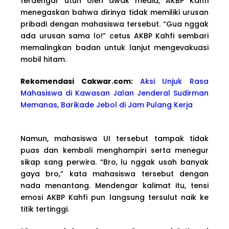
terdengar utuh oleh awak media, AKBP Kahfi
menegaskan bahwa dirinya tidak memiliki urusan
pribadi dengan mahasiswa tersebut. “Gua nggak
ada urusan sama lo!” cetus AKBP Kahfi sembari
memalingkan badan untuk lanjut mengevakuasi
mobil hitam.
Rekomendasi Cakwa
r.com:
Aksi Unjuk Rasa
Mahasiswa di Kawasan Jalan Jenderal Sudirman
Memanas, Barikade Jebol di Jam Pulang Kerja
Namun, mahasiswa UI tersebut tampak tidak
puas dan kembali menghampiri serta menegur
sikap sang perwira. “Bro, lu nggak usah banyak
gaya bro,” kata mahasiswa tersebut dengan
nada menantang. Mendengar kalimat itu, tensi
emosi AKBP Kahfi pun langsung tersulut naik ke
titik tertinggi.