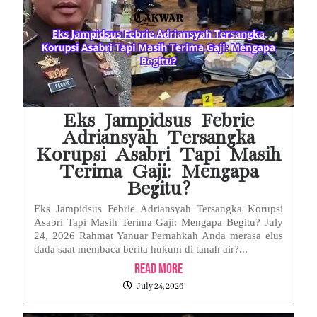
Heboh Dugaan Surat Cuti ASN Palsu di Kementerian PU! Begini Pandangan Hukum PERADI YLC Surakarta
iMac Kesayangan Makin Lemot? Waspadai 6 Kebiasaan Sepele Ini yang Bikin Performa iMac Drop
Cuma Buka Browser tapi MacBook Panas Membara? Ini 5 Pemicu Tersembunyi
Layar Vivo Ada Bayangan Aplikasi? Ini Penyebab Layar Shadow / Burn-In, Cara Mencegahnya
Eks Jampidsus Febrie
Adriansyah Tersangka
Korupsi Asabri Tapi Masih
Terima Gaji: Mengapa
Begitu?
Eks Jampidsus Febrie Adriansyah Tersangka Korupsi
Asabri Tapi Masih Terima Gaji: Mengapa Begitu? July
24, 2026 Rahmat Yanuar Pernahkah Anda merasa elus
dada saat membaca berita hukum di tanah air?...
Read More
July 24, 2026