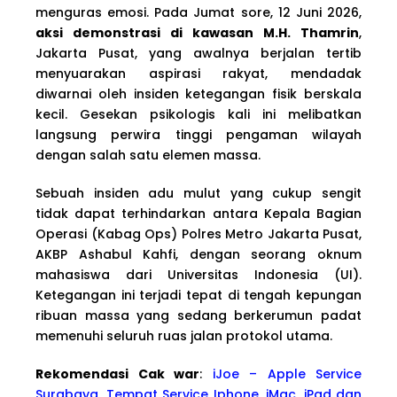
menguras emosi. Pada Jumat sore, 12 Juni 2026,
aksi demonstrasi di kawasan M.H. Thamrin
,
Jakarta Pusat, yang awalnya berjalan tertib
menyuarakan aspirasi rakyat, mendadak
diwarnai oleh insiden ketegangan fisik berskala
kecil. Gesekan psikologis kali ini melibatkan
langsung perwira tinggi pengaman wilayah
dengan salah satu elemen massa.
Sebuah insiden adu mulut yang cukup sengit
tidak dapat terhindarkan antara Kepala Bagian
Operasi (Kabag Ops) Polres Metro Jakarta Pusat,
AKBP Ashabul Kahfi, dengan seorang oknum
mahasiswa dari Universitas Indonesia (UI).
Ketegangan ini terjadi tepat di tengah kepungan
ribuan massa yang sedang berkerumun padat
memenuhi seluruh ruas jalan protokol utama.
Rekomendasi Cak war
:
iJoe – Apple Service
Surabaya, Tempat Service Iphone, iMac, iPad dan