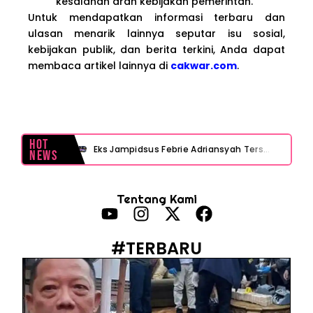
kesalahan arah kebijakan pemerintah.
Untuk mendapatkan informasi terbaru dan
ulasan menarik lainnya seputar isu sosial,
kebijakan publik, dan berita terkini, Anda dapat
membaca artikel lainnya di
cakwar.com
.
Hot
Eks Jampidsus Febrie Adriansyah Tersangka Korupsi Asabri Tapi Masih Terima Gaji: Mengapa Begitu?
News
Eks Dirut KBS Tersangka Korupsi Pakan Satwa Rp10,2 Miliar: Ironi Gelar Doktor Akuntabilitas
Tentang Kami
Kejagung Tetapkan Tersangka Baru Korupsi BGN! Ulasan Skandal Pengadaan
Motor Listrik BGN Rp1 Triliun Berujung Korupsi dan Disegel Kejagung
#TERBARU
Istana Tegur Gaya Komunikasi Menteri PU Dody Hanggodo: Ulasan Komunikasi Krisis Pejabat Publik
Menteri PU Bidik Pidana Kasus Surat Cuti ASN Palsu! Begini Tanggapan PERADI YLC Surakarta