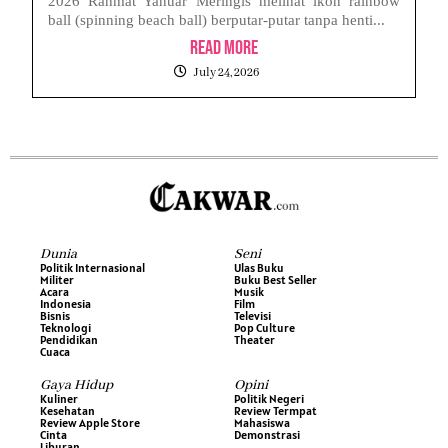
2026 Rahmat Yanuar Meringis melihat ikon rainbow
ball (spinning beach ball) berputar-putar tanpa henti...
Read More
July 24, 2026
Dunia
Seni
Politik Internasional
Ulas Buku
Militer
Buku Best Seller
Acara
Musik
Indonesia
Film
Bisnis
Televisi
Teknologi
Pop Culture
Pendidikan
Theater
Cuaca
Gaya Hidup
Opini
Kuliner
Politik Negeri
Kesehatan
Review Termpat
Review Apple Store
Mahasiswa
Cinta
Demonstrasi
Liburan