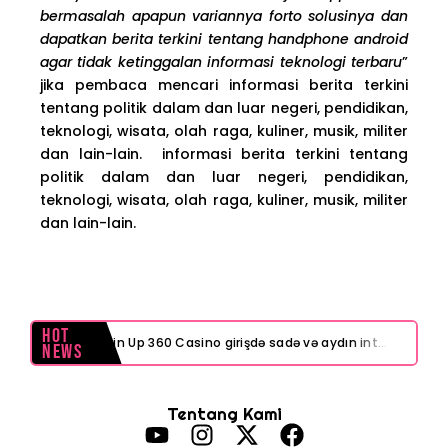
bermasalah apapun variannya forto solusinya dan
dapatkan berita terkini tentang handphone android
agar tidak ketinggalan informasi teknologi terbaru
”
jika pembaca mencari informasi berita terkini
tentang politik dalam dan luar negeri, pendidikan,
teknologi, wisata, olah raga, kuliner, musik, militer
dan lain-lain. informasi berita terkini tentang
politik dalam dan luar negeri, pendidikan,
teknologi, wisata, olah raga, kuliner, musik, militer
dan lain-lain.
Hot
Pin Up 360 Casino girişdə sadə və aydın interfeys necə işinizi asanlaşdırır
News
Test Post Created
Tentang Kami
Navigating playinexch feels like a breeze even for first-timers