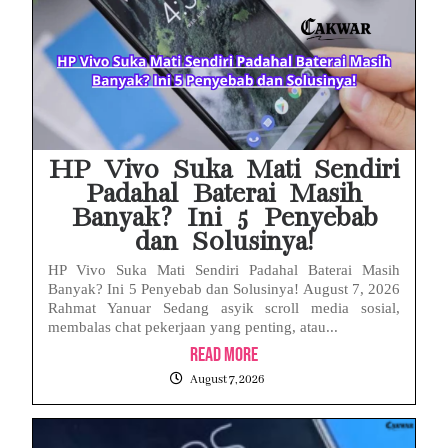
Babak Baru Kasus Febrie Adriansyah, Rencana Praperadilan Penyitaan Emas dan Uang Tunai Jadi Sorotan
Baterai Apple Watch Cepat Boros? Ini Penyebab dan Cara Mengatasinya
HP Huawei Cepat Panas? Ini Penyebab Utama dan Cara Mengatasinya
HP Realme Kena Air Tidak Bisa Dicas? Jangan Langsung Charge, Ini Solusinya
HP Vivo Suka Mati Sendiri
Padahal Baterai Masih
Banyak? Ini 5 Penyebab
dan Solusinya!
HP Vivo Suka Mati Sendiri Padahal Baterai Masih
Banyak? Ini 5 Penyebab dan Solusinya! August 7, 2026
Rahmat Yanuar Sedang asyik scroll media sosial,
membalas chat pekerjaan yang penting, atau...
Read More
August 7, 2026