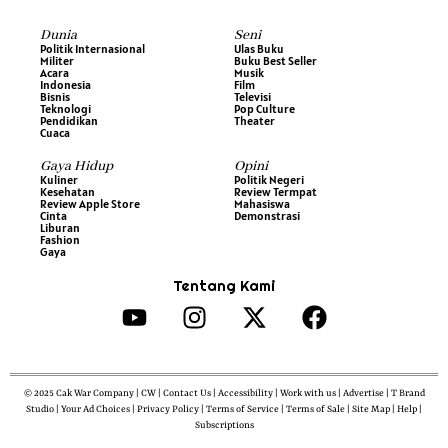
Dunia
Seni
Politik Internasional
Ulas Buku
Militer
Buku Best Seller
Acara
Musik
Indonesia
Film
Bisnis
Televisi
Teknologi
Pop Culture
Pendidikan
Theater
Cuaca
Gaya Hidup
Opini
Kuliner
Politik Negeri
Kesehatan
Review Termpat
Review Apple Store
Mahasiswa
Cinta
Demonstrasi
Liburan
Fashion
Gaya
Tentang Kami
© 2025 Cak War Company | CW | Contact Us | Accessibility | Work with us | Advertise | T Brand
Studio | Your Ad Choices | Privacy Policy | Terms of Service | Terms of Sale | Site Map | Help |
Subscriptions