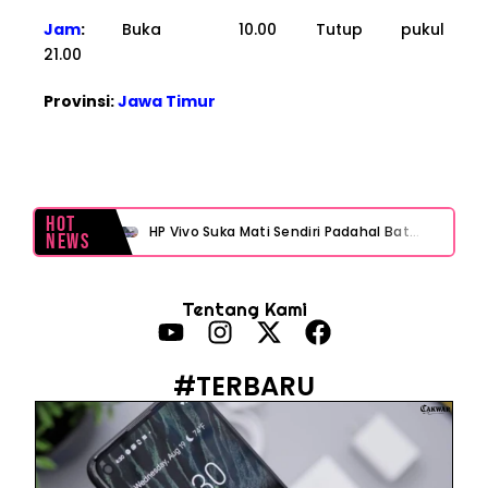
Jam
:
Buka 10.00 Tutup pukul
21.00
Provinsi:
Jawa Timur
Hot
HP Vivo Suka Mati Sendiri Padahal Baterai Masih Banyak? Ini 5 Penyebab dan Solusinya!
News
HP Infinix Stuck di Logo Setelah Update XOS? Jangan Panik, Cek Ini Sebelum Reset Data!
Tentang Kami
PWI Jaya Sayangkan Tudingan ‘Londo Ireng’ terhadap Jurnalis, Ini Ulasannya
Prabowo Sebut ‘Londo Ireng’, Ray Rangkuti Desak DPR Bersikap, Ini Ulasan Politiknya
#TERBARU
MAKI Soroti Penahanan Eks Jampidsus Febrie Adriansyah Tanpa Rompi Pink
Febrie Adriansyah Ditahan, Mengapa Tanpa Rompi Pink? Ini Penjelasan dan Faktanya