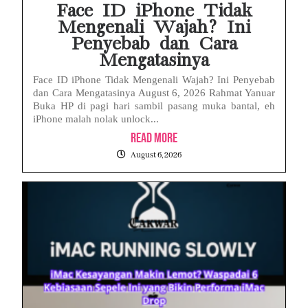
Face ID iPhone Tidak
Mengenali Wajah? Ini
Penyebab dan Cara
Mengatasinya
Face ID iPhone Tidak Mengenali Wajah? Ini Penyebab
dan Cara Mengatasinya August 6, 2026 Rahmat Yanuar
Buka HP di pagi hari sambil pasang muka bantal, eh
iPhone malah nolak unlock...
Read More
August 6, 2026