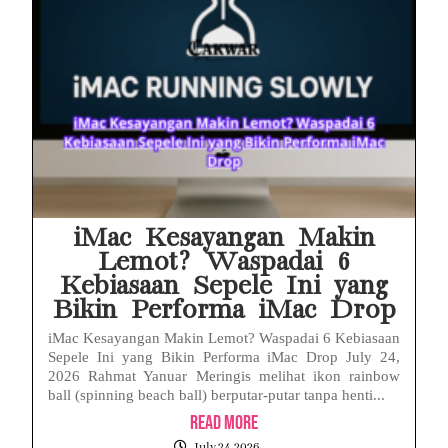
iMac Kesayangan Makin
Lemot? Waspadai 6
Kebiasaan Sepele Ini yang
Bikin Performa iMac Drop
iMac Kesayangan Makin Lemot? Waspadai 6 Kebiasaan
Sepele Ini yang Bikin Performa iMac Drop July 24,
2026 Rahmat Yanuar Meringis melihat ikon rainbow
ball (spinning beach ball) berputar-putar tanpa henti...
Read More
July 24, 2026