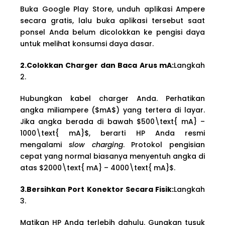
Buka Google Play Store, unduh aplikasi Ampere
secara gratis, lalu buka aplikasi tersebut saat
ponsel Anda belum dicolokkan ke pengisi daya
untuk melihat konsumsi daya dasar.
2.Colokkan Charger dan Baca Arus mA:
Langkah
2.
Hubungkan kabel charger Anda. Perhatikan
angka miliampere ($mA$) yang tertera di layar.
Jika angka berada di bawah $500\text{ mA} –
1000\text{ mA}$, berarti HP Anda resmi
mengalami
slow charging
. Protokol pengisian
cepat yang normal biasanya menyentuh angka di
atas $2000\text{ mA} – 4000\text{ mA}$.
3.Bersihkan Port Konektor Secara Fisik:
Langkah
3.
Matikan HP Anda terlebih dahulu. Gunakan tusuk