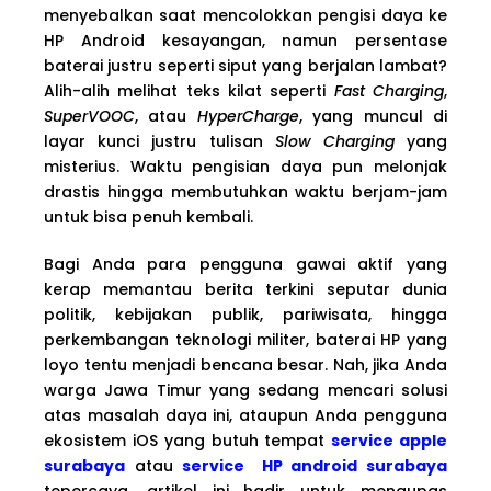
menyebalkan saat mencolokkan pengisi daya ke
HP Android kesayangan, namun persentase
baterai justru seperti siput yang berjalan lambat?
Alih-alih melihat teks kilat seperti
Fast Charging
,
SuperVOOC
, atau
HyperCharge
, yang muncul di
layar kunci justru tulisan
Slow Charging
yang
misterius. Waktu pengisian daya pun melonjak
drastis hingga membutuhkan waktu berjam-jam
untuk bisa penuh kembali.
Bagi Anda para pengguna gawai aktif yang
kerap memantau berita terkini seputar dunia
politik, kebijakan publik, pariwisata, hingga
perkembangan teknologi militer, baterai HP yang
loyo tentu menjadi bencana besar. Nah, jika Anda
warga Jawa Timur yang sedang mencari solusi
atas masalah daya ini, ataupun Anda pengguna
ekosistem iOS yang butuh tempat
service apple
surabaya
atau
service HP android surabaya
tepercaya, artikel ini hadir untuk mengupas