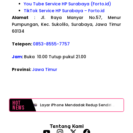
You Tube Service HP Surabaya (Forto.id)
TikTok Service HP Surabaya – Forto.id
Alamat
: Jl. Raya Manyar No.57, Menur
Pumpungan, Kec. Sukolilo, Surabaya, Jawa Timur
60134
Telepon:
0853-8555-7757
Jam
:
Buka 10.00 Tutup pukul 21.00
Provinsi:
Jawa Timur
Hot
Layar iPhone Mendadak Redup Sendiri Padahal Auto-Brightness Mati? Ini Penyebab & Solusinya!
News
HP Vivo Suka Mati Sendiri Padahal Baterai Masih Banyak? Ini 5 Penyebab dan Solusinya!
Tentang Kami
HP Infinix Stuck di Logo Setelah Update XOS? Jangan Panik, Cek Ini Sebelum Reset Data!