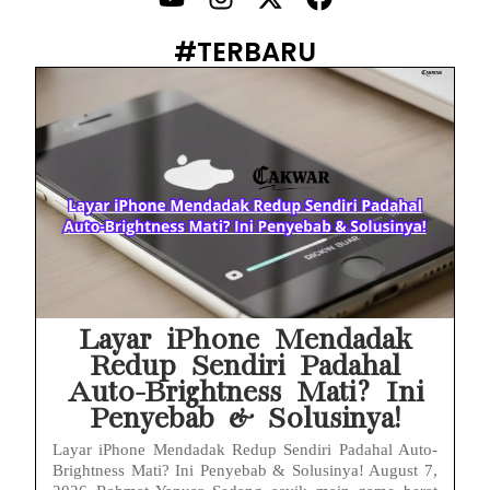
PWI Jaya Sayangkan Tudingan ‘Londo Ireng’ terhadap Jurnalis, Ini Ulasannya
#TERBARU
Prabowo Sebut ‘Londo Ireng’, Ray Rangkuti Desak DPR Bersikap, Ini Ulasan Politiknya
MAKI Soroti Penahanan Eks Jampidsus Febrie Adriansyah Tanpa Rompi Pink
Febrie Adriansyah Ditahan, Mengapa Tanpa Rompi Pink? Ini Penjelasan dan Faktanya
Babak Baru Kasus Febrie Adriansyah, Rencana Praperadilan Penyitaan Emas dan Uang Tunai Jadi Sorotan
Baterai Apple Watch Cepat Boros? Ini Penyebab dan Cara Mengatasinya
HP Huawei Cepat Panas? Ini Penyebab Utama dan Cara Mengatasinya
Layar iPhone Mendadak
Redup Sendiri Padahal
Auto-Brightness Mati? Ini
Penyebab & Solusinya!
Layar iPhone Mendadak Redup Sendiri Padahal Auto-
Brightness Mati? Ini Penyebab & Solusinya! August 7,