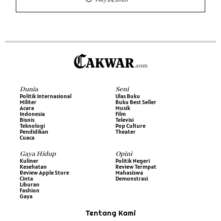
Dunia
Seni
Politik Internasional
Ulas Buku
Militer
Buku Best Seller
Acara
Musik
Indonesia
Film
Bisnis
Televisi
Teknologi
Pop Culture
Pendidikan
Theater
Cuaca
Gaya Hidup
Opini
Kuliner
Politik Negeri
Kesehatan
Review Termpat
Review Apple Store
Mahasiswa
Cinta
Demonstrasi
Liburan
Fashion
Gaya
Tentang Kami