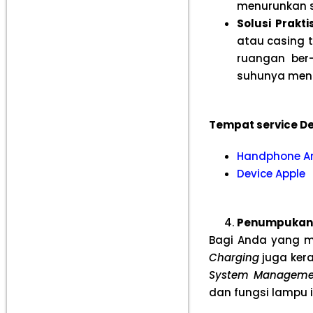
menurunkan s
Solusi Praktis
atau casing 
ruangan ber
suhunya mend
Tempat service De
Handphone A
Device Apple
Penumpukan 
Bagi Anda yang m
Charging
juga ker
System Managemen
dan fungsi lampu i