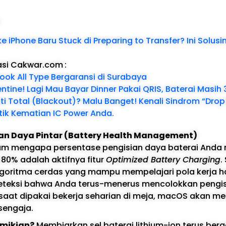
:
e iPhone Baru Stuck di Preparing to Transfer? Ini Solusi
asi Cakwar.com
:
ook All Type Bergaransi di Surabaya
tine! Lagi Mau Bayar Dinner Pakai QRIS, Baterai Masih 
ti Total (Blackout)? Malu Banget! Kenali Sindrom “Dro
tik Kematian IC Power Anda.
sian Daya Pintar (Battery Health Management)
um mengapa persentase pengisian daya baterai And
 80% adalah aktifnya fitur
Optimized Battery Charging
.
lgoritma cerdas yang mampu mempelajari pola kerja h
eteksi bahwa Anda terus-menerus mencolokkan pengis
k saat dipakai bekerja seharian di meja, macOS akan m
sengaja.
mikian?
Membiarkan sel baterai lithium-ion terus ber