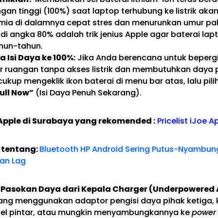
ngan tinggi (100%) saat laptop terhubung ke listrik a
ia di dalamnya cepat stres dan menurunkan umur pa
i angka 80% adalah trik jenius Apple agar baterai la
hun-tahun.
 Isi Daya ke 100%:
Jika Anda berencana untuk bepergi
uar ruangan tanpa akses listrik dan membutuhkan daya
ukup mengeklik ikon baterai di menu bar atas, lalu pili
ull Now”
(Isi Daya Penuh Sekarang).
e Apple di Surabaya yang rekomended :
Pricelist iJoe A
l tentang:
Bluetooth HP Android Sering Putus-Nyambung?
dan Lag
Pasokan Daya dari Kepala Charger (Underpowered 
ng menggunakan adaptor pengisi daya pihak ketiga, 
sel pintar, atau mungkin menyambungkannya ke
power