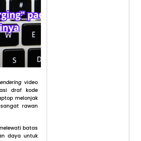
rendering
video
asi draf kode
aptop melonjak
m sangat rawan
 melewati batas
an daya untuk