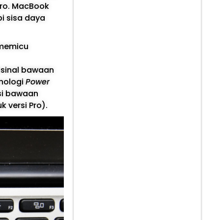
ro. MacBook
i sisa daya
 memicu
isinal bawaan
nologi
Power
si bawaan
 versi Pro).