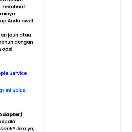
kan membuat
kainya.
ptop Anda awet
an jauh atau
 penuh dengan
h opsi
pple Service
 Ini Solusi
Adapter)
kepala
 bank
? Jika ya,