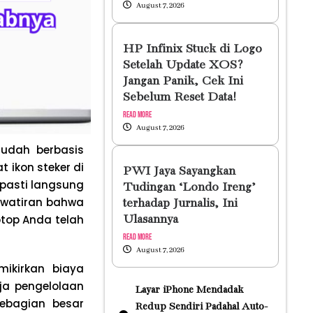
August 7, 2026
HP Infinix Stuck di Logo
Setelah Update XOS?
Jangan Panik, Cek Ini
Sebelum Reset Data!
Read More
August 7, 2026
udah berbasis
t ikon steker di
PWI Jaya Sayangkan
 pasti langsung
Tudingan ‘Londo Ireng’
awatiran bahwa
terhadap Jurnalis, Ini
ptop Anda telah
Ulasannya
Read More
August 7, 2026
ikirkan biaya
ja pengelolaan
Layar iPhone Mendadak
sebagian besar
Redup Sendiri Padahal Auto-