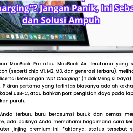
na MacBook Pro atau MacBook Air, terutama yang s
icon (seperti chip M1, M2, M3, dan generasi terbaru), meliha
isertai keterangan
“Not Charging”
(Tidak Mengisi Daya)
 Pikiran pertama yang terlintas biasanya adalah kekh
kabel USB-C, atau bahkan port pengisian daya pada la
kan parah.
Anda terburu-buru berasumsi buruk dan cemas mem
re, ada baiknya Anda memahami bagaimana cara ker
er jinjing premium ini. Faktanya, status tersebut 