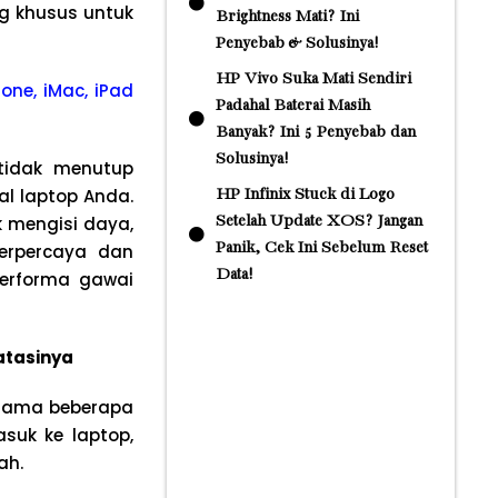
g khusus untuk
Brightness Mati? Ini
Penyebab & Solusinya!
HP Vivo Suka Mati Sendiri
one, iMac, iPad
Padahal Baterai Masih
Banyak? Ini 5 Penyebab dan
Solusinya!
 tidak menutup
al laptop Anda.
HP Infinix Stuck di Logo
 mengisi daya,
Setelah Update XOS? Jangan
Panik, Cek Ini Sebelum Reset
terpercaya dan
Data!
performa gawai
atasinya
rsama beberapa
suk ke laptop,
ah.