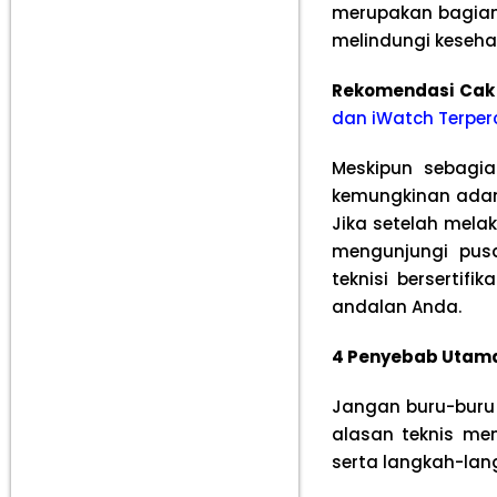
merupakan bagian
melindungi keseha
Rekomendasi Cak
dan iWatch Terper
Meskipun sebagia
kemungkinan adany
Jika setelah mela
mengunjungi pu
teknisi bersertif
andalan Anda.
4 Penyebab Utama
Jangan buru-buru
alasan teknis me
serta langkah-lan