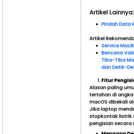
Artikel Lainnya
Pindah Data k
Artikel Rekomend
Service MacB
Bencana Valen
Tiba-Tiba Ma
dan Detik-De
Fitur Pengi
Alasan paling um
tertahan di angka
macOS dibekali a
Jika laptop mend
stopkontak listri
pengisian secara 
Mengapa De