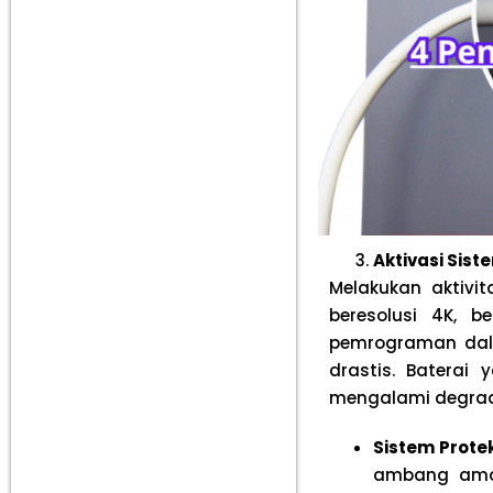
Aktivasi Sist
Melakukan aktivi
beresolusi 4K, b
pemrograman dala
drastis. Baterai
mengalami degrada
Sistem Protek
ambang aman