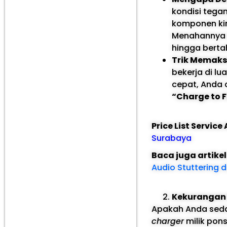
kondisi tega
komponen kim
Menahannya d
hingga berta
Trik Memaksa
bekerja di l
cepat, Anda c
“Charge to F
Price List Servic
Surabaya
Baca juga artike
Audio Stuttering 
Kekurangan 
Apakah Anda seda
charger
milik pon