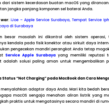
 dari sistem kecerdasan buatan macOS yang dirancan
tan jangka panjang komponen sel baterai Anda.
 war
:
iJoe – Apple Service Surabaya, Tempat Service Iph
caya di Surabaya
n besar masalah ini dikontrol oleh sistem operasi,
a kendala pada fisik konektor atau sirkuit daya intern
kukan pengecekan mandiri perangkat Anda tetap mogok
sat
Service Apple Surabaya
yang memiliki reputasi 
ikat adalah solusi paling aman untuk mengembalikan 
 Status “Not Charging” pada MacBook dan Cara Meng
 menyalahkan adaptor daya Anda. Mari kita bedah be
ngapa macOS sengaja menahan aliran listrik yang ma
gkah praktis untuk mengatasinya secara mandiri di rum