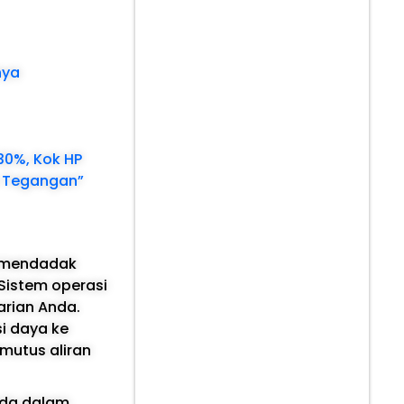
nya
30%, Kok HP
p Tegangan”
a mendadak
 Sistem operasi
arian Anda.
i daya ke
emutus aliran
ada dalam