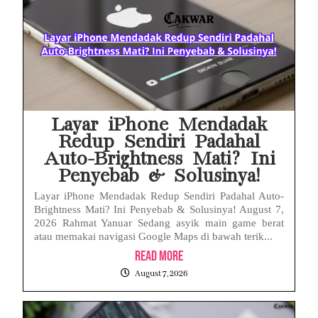
Febrie Adriansyah Ditahan, Mengapa Tanpa Rompi Pink? Ini Penjelasan dan Faktanya
Babak Baru Kasus Febrie Adriansyah, Rencana Praperadilan Penyitaan Emas dan Uang Tunai Jadi Sorotan
Baterai Apple Watch Cepat Boros? Ini Penyebab dan Cara Mengatasinya
HP Huawei Cepat Panas? Ini Penyebab Utama dan Cara Mengatasinya
Layar iPhone Mendadak
Redup Sendiri Padahal
Auto-Brightness Mati? Ini
Penyebab & Solusinya!
Layar iPhone Mendadak Redup Sendiri Padahal Auto-
Brightness Mati? Ini Penyebab & Solusinya! August 7,
2026 Rahmat Yanuar Sedang asyik main game berat
atau memakai navigasi Google Maps di bawah terik...
Read More
August 7, 2026