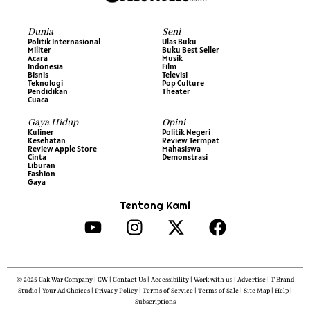
Dunia
Seni
Politik Internasional
Ulas Buku
Militer
Buku Best Seller
Acara
Musik
Indonesia
Film
Bisnis
Televisi
Teknologi
Pop Culture
Pendidikan
Theater
Cuaca
Gaya Hidup
Opini
Kuliner
Politik Negeri
Kesehatan
Review Termpat
Review Apple Store
Mahasiswa
Cinta
Demonstrasi
Liburan
Fashion
Gaya
Tentang Kami
© 2025 Cak War Company | CW | Contact Us | Accessibility | Work with us | Advertise | T Brand
Studio | Your Ad Choices | Privacy Policy | Terms of Service | Terms of Sale | Site Map | Help |
Subscriptions