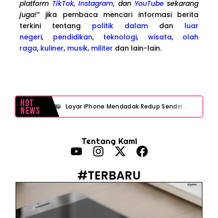
platform
TikTok
,
Instagram
, dan
YouTube
sekarang
juga!
” jika pembaca mencari informasi berita
terkini tentang
politik dalam
dan
luar
negeri
,
pendidikan
,
teknologi
,
wisata
,
olah
raga
,
kuliner
,
musik
,
militer
dan lain-lain.
Hot
Layar iPhone Mendadak Redup Sendiri Padahal Auto-Brightness Mati? Ini Penyebab & Solusinya!
News
HP Vivo Suka Mati Sendiri Padahal Baterai Masih Banyak? Ini 5 Penyebab dan Solusinya!
Tentang Kami
HP Infinix Stuck di Logo Setelah Update XOS? Jangan Panik, Cek Ini Sebelum Reset Data!
PWI Jaya Sayangkan Tudingan ‘Londo Ireng’ terhadap Jurnalis, Ini Ulasannya
#TERBARU
Prabowo Sebut ‘Londo Ireng’, Ray Rangkuti Desak DPR Bersikap, Ini Ulasan Politiknya
MAKI Soroti Penahanan Eks Jampidsus Febrie Adriansyah Tanpa Rompi Pink