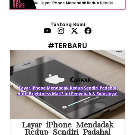
Hot
Layar iPhone Mendadak Redup Sendiri Padahal Auto-Brightness Mati? Ini Penyebab & Solusinya!
News
HP Vivo Suka Mati Sendiri Padahal Baterai Masih Banyak? Ini 5 Penyebab dan Solusinya!
Tentang Kami
HP Infinix Stuck di Logo Setelah Update XOS? Jangan Panik, Cek Ini Sebelum Reset Data!
PWI Jaya Sayangkan Tudingan ‘Londo Ireng’ terhadap Jurnalis, Ini Ulasannya
#TERBARU
Prabowo Sebut ‘Londo Ireng’, Ray Rangkuti Desak DPR Bersikap, Ini Ulasan Politiknya
MAKI Soroti Penahanan Eks Jampidsus Febrie Adriansyah Tanpa Rompi Pink
Febrie Adriansyah Ditahan, Mengapa Tanpa Rompi Pink? Ini Penjelasan dan Faktanya
Babak Baru Kasus Febrie Adriansyah, Rencana Praperadilan Penyitaan Emas dan Uang Tunai Jadi Sorotan
Baterai Apple Watch Cepat Boros? Ini Penyebab dan Cara Mengatasinya
HP Huawei Cepat Panas? Ini Penyebab Utama dan Cara Mengatasinya
Layar iPhone Mendadak
Redup Sendiri Padahal