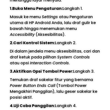
menunggu layar menyala.
1.Buka Menu Pengaturan:
Langkah 1.
Masuk ke menu
Settings
atau Pengaturan
utama di HP Android Anda, lalu draf gulir ke
bawah hingga menemukan menu
Accessibility
(Aksesibilitas).
2.Cari Kontrol Sistem:
Langkah 2.
Di dalam jendela menu aksesibilitas, cari dan
draf ketuk pada pilihan
System Controls
atau opsi
Interaction Controls
.
3.Aktifkan Opsi Tombol Power:
Langkah 3.
Temukan draf sakelar fitur yang bernama
Power Button Ends Call
(Tombol Power
Mengakhiri Panggilan), lalu geser sakelar ke
posisi aktif.
4.Uji Coba Panggilan:
Langkah 4.