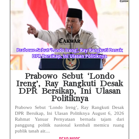
Baterai Apple Watch Cepat Boros? Ini Penyebab dan Cara Mengatasinya
HP Huawei Cepat Panas? Ini Penyebab Utama dan Cara Mengatasinya
HP Realme Kena Air Tidak Bisa Dicas? Jangan Langsung Charge, Ini Solusinya
Face ID iPhone Tidak Mengenali Wajah? Ini Penyebab dan Cara Mengatasinya
Eks Jampidsus Febrie Adriansyah Tersangka Korupsi Asabri Tapi Masih Terima Gaji: Mengapa Begitu?
Eks Dirut KBS Tersangka Korupsi Pakan Satwa Rp10,2 Miliar: Ironi Gelar Doktor Akuntabilitas
Prabowo Sebut ‘Londo
Ireng’, Ray Rangkuti Desak
DPR Bersikap, Ini Ulasan
Politiknya
Prabowo Sebut ‘Londo Ireng’, Ray Rangkuti Desak
DPR Bersikap, Ini Ulasan Politiknya August 6, 2026
Rahmat Yanuar Pernyataan bernada tajam dari
panggung politik nasional kembali memicu ruang
publik tanah air....