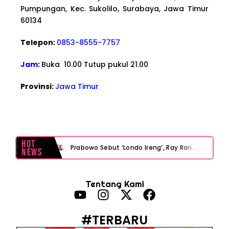
Pumpungan, Kec. Sukolilo, Surabaya, Jawa Timur
60134
Telepon:
0853-8555-7757
Jam
:
Buka 10.00 Tutup pukul 21.00
Provinsi:
Jawa Timur
Hot
Prabowo Sebut ‘Londo Ireng’, Ray Rangkuti Desak DPR Bersikap, Ini Ulasan Politiknya
News
MAKI Soroti Penahanan Eks Jampidsus Febrie Adriansyah Tanpa Rompi Pink
Tentang Kami
Febrie Adriansyah Ditahan, Mengapa Tanpa Rompi Pink? Ini Penjelasan dan Faktanya
Babak Baru Kasus Febrie Adriansyah, Rencana Praperadilan Penyitaan Emas dan Uang Tunai Jadi Sorotan
#TERBARU