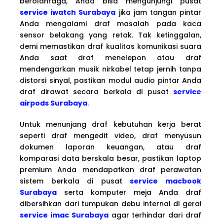
berolahraga, Anda bisa mengunjungi pusat
service iwatch Surabaya
jika jam tangan pintar
Anda mengalami draf masalah pada kaca
sensor belakang yang retak. Tak ketinggalan,
demi memastikan draf kualitas komunikasi suara
Anda saat draf menelepon atau draf
mendengarkan musik nirkabel tetap jernih tanpa
distorsi sinyal, pastikan modul audio pintar Anda
draf dirawat secara berkala di pusat
service
airpods Surabaya
.
Untuk menunjang draf kebutuhan kerja berat
seperti draf mengedit video, draf menyusun
dokumen laporan keuangan, atau draf
komparasi data berskala besar, pastikan laptop
premium Anda mendapatkan draf perawatan
sistem berkala di pusat
service macbook
Surabaya
serta komputer meja Anda draf
dibersihkan dari tumpukan debu internal di gerai
service imac Surabaya
agar terhindar dari draf