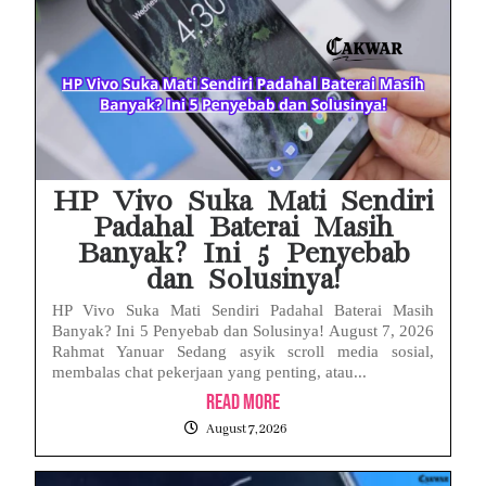
Babak Baru Kasus Febrie Adriansyah, Rencana Praperadilan Penyitaan Emas dan Uang Tunai Jadi Sorotan
Baterai Apple Watch Cepat Boros? Ini Penyebab dan Cara Mengatasinya
HP Huawei Cepat Panas? Ini Penyebab Utama dan Cara Mengatasinya
HP Realme Kena Air Tidak Bisa Dicas? Jangan Langsung Charge, Ini Solusinya
HP Vivo Suka Mati Sendiri
Padahal Baterai Masih
Banyak? Ini 5 Penyebab
dan Solusinya!
HP Vivo Suka Mati Sendiri Padahal Baterai Masih
Banyak? Ini 5 Penyebab dan Solusinya! August 7, 2026
Rahmat Yanuar Sedang asyik scroll media sosial,
membalas chat pekerjaan yang penting, atau...
Read More
August 7, 2026