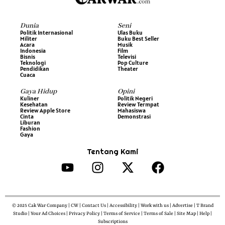
Dunia
Seni
Politik Internasional
Ulas Buku
Militer
Buku Best Seller
Acara
Musik
Indonesia
Film
Bisnis
Televisi
Teknologi
Pop Culture
Pendidikan
Theater
Cuaca
Gaya Hidup
Opini
Kuliner
Politik Negeri
Kesehatan
Review Termpat
Review Apple Store
Mahasiswa
Cinta
Demonstrasi
Liburan
Fashion
Gaya
Tentang Kami
© 2025 Cak War Company | CW | Contact Us | Accessibility | Work with us | Advertise | T Brand
Studio | Your Ad Choices | Privacy Policy | Terms of Service | Terms of Sale | Site Map | Help |
Subscriptions