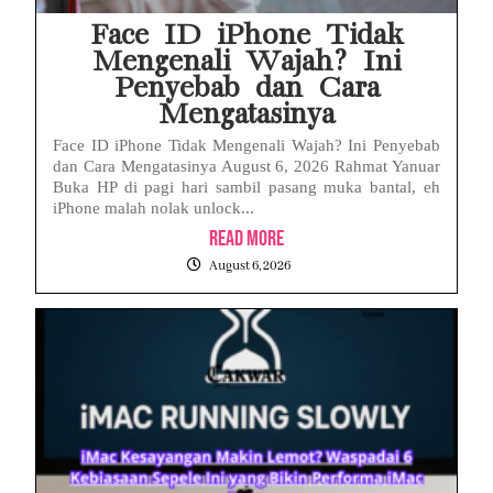
Face ID iPhone Tidak
Mengenali Wajah? Ini
Penyebab dan Cara
Mengatasinya
Face ID iPhone Tidak Mengenali Wajah? Ini Penyebab
dan Cara Mengatasinya August 6, 2026 Rahmat Yanuar
Buka HP di pagi hari sambil pasang muka bantal, eh
iPhone malah nolak unlock...
Read More
August 6, 2026