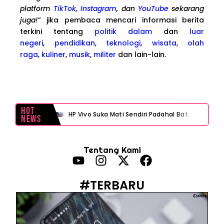
platform
TikTok
,
Instagram
, dan
YouTube
sekarang
juga!
” jika pembaca mencari informasi berita
terkini tentang
politik dalam
dan
luar
negeri
,
pendidikan
,
teknologi
,
wisata
,
olah
raga
,
kuliner
,
musik
,
militer
dan lain-lain.
Hot
HP Vivo Suka Mati Sendiri Padahal Baterai Masih Banyak? Ini 5 Penyebab dan Solusinya!
News
HP Infinix Stuck di Logo Setelah Update XOS? Jangan Panik, Cek Ini Sebelum Reset Data!
Tentang Kami
PWI Jaya Sayangkan Tudingan ‘Londo Ireng’ terhadap Jurnalis, Ini Ulasannya
Prabowo Sebut ‘Londo Ireng’, Ray Rangkuti Desak DPR Bersikap, Ini Ulasan Politiknya
#TERBARU
MAKI Soroti Penahanan Eks Jampidsus Febrie Adriansyah Tanpa Rompi Pink
Febrie Adriansyah Ditahan, Mengapa Tanpa Rompi Pink? Ini Penjelasan dan Faktanya