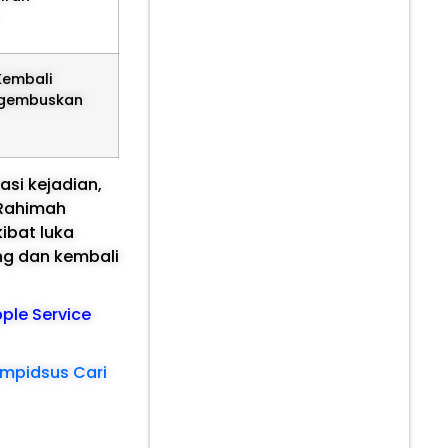
ayi.
Kembali
buskan
asi kejadian,
 Rahimah
ibat luka
ng dan kembali
pple Service
ampidsus Cari