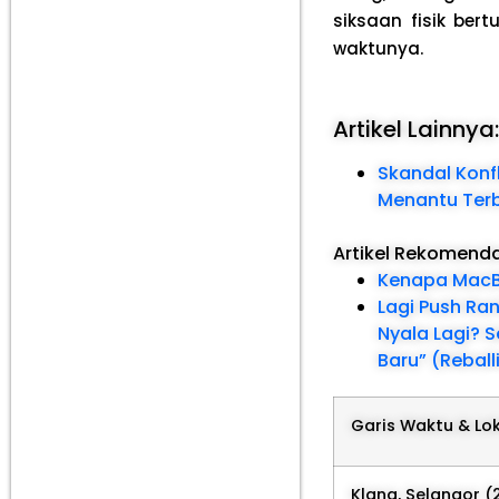
siksaan fisik ber
waktunya.
Artikel Lainnya
Skandal Konfl
Menantu Ter
Artikel Rekomend
Kenapa MacB
Lagi Push Ran
Nyala Lagi? 
Baru” (Reball
Garis Waktu & Lok
Klang, Selangor 