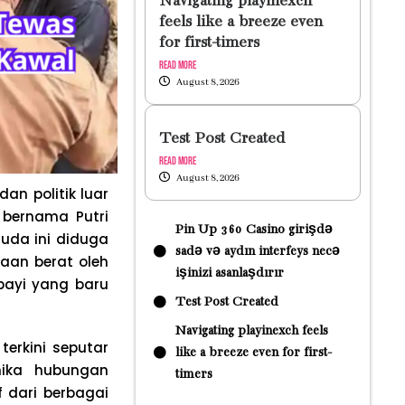
Navigating playinexch
feels like a breeze even
for first-timers
Read More
August 8, 2026
Test Post Created
Read More
August 8, 2026
n politik luar
 bernama Putri
Pin Up 360 Casino girişdə
uda ini diduga
sadə və aydın interfeys necə
aan berat oleh
işinizi asanlaşdırır
 bayi yang baru
Test Post Created
Navigating playinexch feels
erkini seputar
like a breeze even for first-
amika hubungan
timers
f dari berbagai