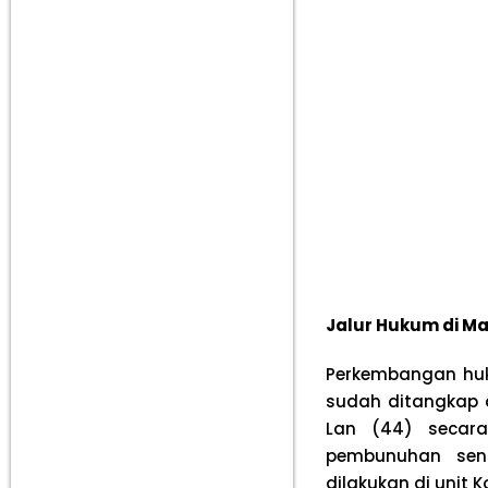
Jalur Hukum di M
Perkembangan huk
sudah ditangkap d
Lan (44) secar
pembunuhan seng
dilakukan di unit 