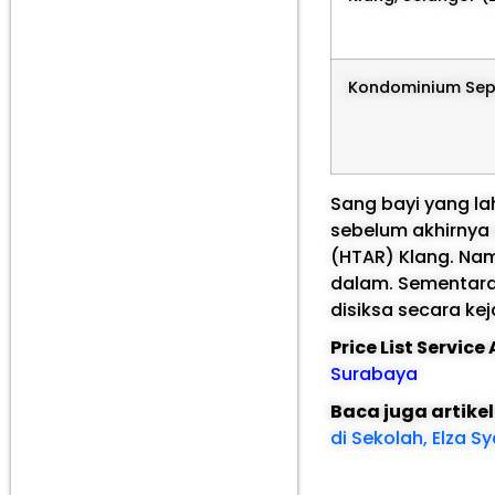
Kondominium Sep
Sang bayi yang la
sebelum akhirnya
(HTAR) Klang. Nam
dalam. Sementara 
disiksa secara ke
Price List Servic
Surabaya
Baca juga artike
di Sekolah, Elza S