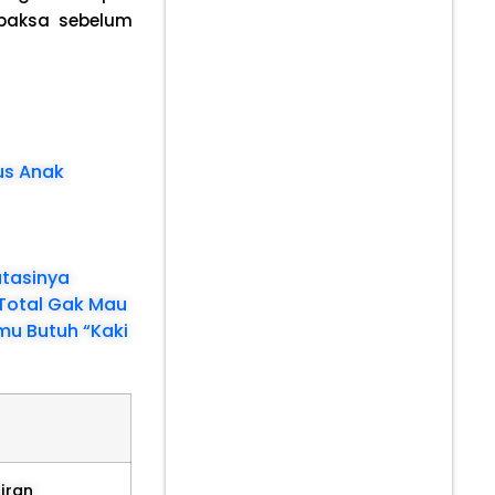
 paksa sebelum
us Anak
tasinya
i Total Gak Mau
mu Butuh “Kaki
iran