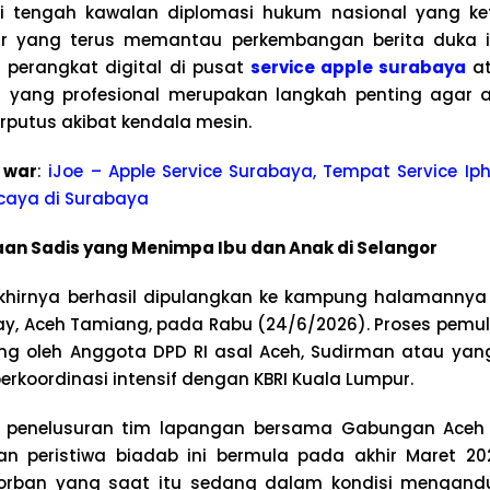
i tengah kawalan diplomasi hukum nasional yang ke
 yang terus memantau perkembangan berita duka ini
 perangkat digital di pusat
service apple surabaya
a
a
yang profesional merupakan langkah penting agar a
erputus akibat kendala mesin.
 war
:
iJoe – Apple Service Surabaya, Tempat Service Iph
caya di Surabaya
aan Sadis yang Menimpa Ibu dan Anak di Selangor
hirnya berhasil dipulangkan ke kampung halamannya d
y, Aceh Tamiang, pada Rabu (24/6/2026). Proses pemu
ung oleh Anggota DPD RI asal Aceh, Sudirman atau yan
berkoordinasi intensif dengan KBRI Kuala Lumpur.
l penelusuran tim lapangan bersama Gabungan Aceh
ian peristiwa biadab ini bermula pada akhir Maret 2
 Korban yang saat itu sedang dalam kondisi menga