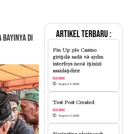
artikel terbaru :
 Bayinya di
Pin Up 360 Casino
girişdə sadə və aydın
interfeys necə işinizi
asanlaşdırır
Read More
August 8, 2026
Test Post Created
Read More
August 8, 2026