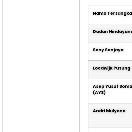
Nama Tersangka
Dadan Hindayan
Sony Sonjaya
Loedwijk Pusung
Asep Yusuf Soma
(AYS)
Andri Mulyono