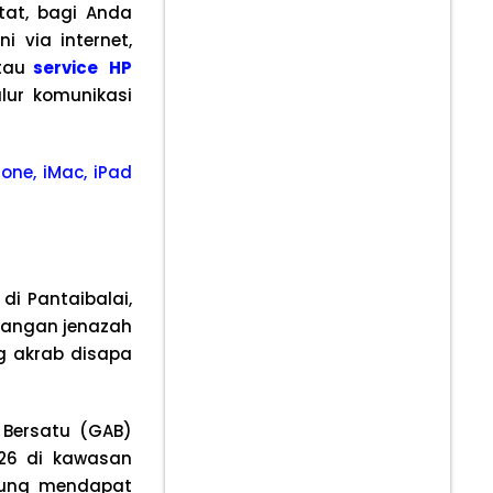
tat, bagi Anda
 via internet,
tau
service HP
lur komunikasi
one, iMac, iPad
i Pantaibalai,
langan jenazah
g akrab disapa
 Bersatu (GAB)
026 di kawasan
ndung mendapat