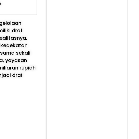
w
ngelolaan
liki draf
ealitasnya,
i kedekatan
 sama sekali
ya, yayasan
iliaran rupiah
jadi draf