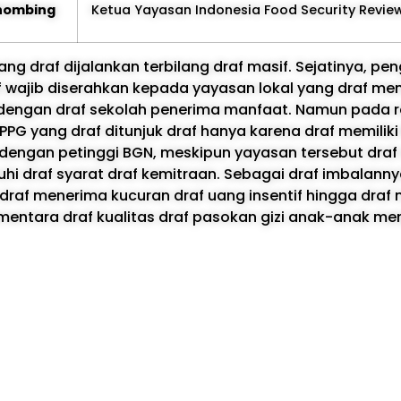
ihombing
Ketua Yayasan Indonesia Food Security Revie
ng draf dijalankan terbilang draf masif. Sejatinya, pe
wajib diserahkan kepada yayasan lokal yang draf memi
mi dengan draf sekolah penerima manfaat. Namun pada r
SPPG yang draf ditunjuk draf hanya karena draf memilik
dengan petinggi BGN, meskipun yayasan tersebut draf
hi draf syarat draf kemitraan. Sebagai draf imbalann
draf menerima kucuran draf uang insentif hingga draf m
ementara draf kualitas draf pasokan gizi anak-anak men