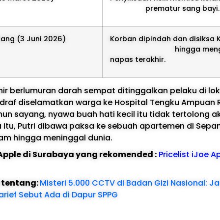
prematur sang b
ang (3 Juni 2026)
Korban dipindah dan disiksa 
hingga mengem
napas terakhir.
hir berlumuran darah sempat ditinggalkan pelaku di lok
 draf diselamatkan warga ke Hospital Tengku Ampuan
un sayang, nyawa buah hati kecil itu tidak tertolong ak
itu, Putri dibawa paksa ke sebuah apartemen di Sepa
jam hingga meninggal dunia.
e Apple di Surabaya yang rekomended :
Pricelist iJoe A
l tentang:
Misteri 5.000 CCTV di Badan Gizi Nasional: J
yarief Sebut Ada di Dapur SPPG