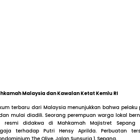
ahkamah Malaysia dan Kawalan Ketat Kemlu RI
um terbaru dari Malaysia menunjukkan bahwa pelaku p
an mulai diadili. Seorang perempuan warga lokal ber
a resmi didakwa di Mahkamah Majistret Sepang 
aja terhadap Putri Hensy Aprilda. Perbuatan ters
Kondominium The Olive, Jalan Sunsuria 1, Sepang.