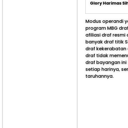
Glory Harimas S
Modus operandi ya
program MBG draf 
afiliasi draf res
banyak draf titik 
draf kekerabatan 
draf tidak memenu
draf bayangan ini 
setiap harinya, s
taruhannya.