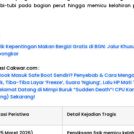
tubi-tubi pada bagian perut hingga memicu kelahiran
:
ik Kepentingan Makan Bergizi Gratis di BGN: Jalur Khus
bongkar
asi Cakwar.com
:
ook Masuk Safe Boot Sendiri? Penyebab & Cara Menga
k, Tiba-Tiba Layar ‘Freeze’, Suara ‘Ngiung’, Lalu HP Mat
Selamat Datang di Mimpi Buruk “Sudden Death”! CPU Ka
ing) Sekarang!
asi Peristiwa
Detail Kejadian Tragis
(25 Maret 2026)
Penyiksaan fisik memicu kelah