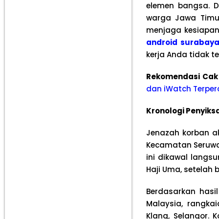
elemen bangsa. D
warga Jawa Timur
menjaga kesiapan
android surabay
kerja Anda tidak t
Rekomendasi Cak
dan iWatch Terper
Kronologi Penyiks
Jenazah korban ak
Kecamatan Seruwa
ini dikawal langs
Haji Uma, setelah 
Berdasarkan hasi
Malaysia, rangka
Klang, Selangor.