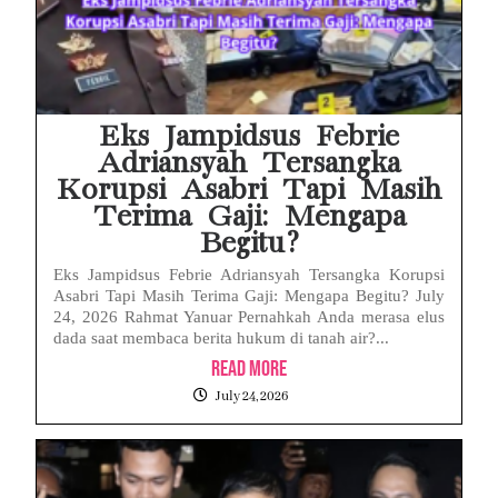
Eks Jampidsus Febrie
Adriansyah Tersangka
Korupsi Asabri Tapi Masih
Terima Gaji: Mengapa
Begitu?
Eks Jampidsus Febrie Adriansyah Tersangka Korupsi
Asabri Tapi Masih Terima Gaji: Mengapa Begitu? July
24, 2026 Rahmat Yanuar Pernahkah Anda merasa elus
dada saat membaca berita hukum di tanah air?...
Read More
July 24, 2026