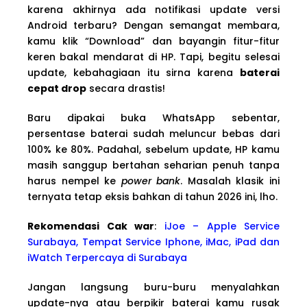
karena akhirnya ada notifikasi update versi
Android terbaru? Dengan semangat membara,
kamu klik “Download” dan bayangin fitur-fitur
keren bakal mendarat di HP. Tapi, begitu selesai
update, kebahagiaan itu sirna karena
baterai
cepat drop
secara drastis!
Baru dipakai buka WhatsApp sebentar,
persentase baterai sudah meluncur bebas dari
100% ke 80%. Padahal, sebelum update, HP kamu
masih sanggup bertahan seharian penuh tanpa
harus nempel ke
power bank
. Masalah klasik ini
ternyata tetap eksis bahkan di tahun 2026 ini, lho.
Rekomendasi Cak war
:
iJoe – Apple Service
Surabaya, Tempat Service Iphone, iMac, iPad dan
iWatch Terpercaya di Surabaya
Jangan langsung buru-buru menyalahkan
update-nya atau berpikir baterai kamu rusak