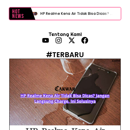
Hot
HP Realme Kena Air Tidak Bisa Dicas? Jangan Langsung Charge, Ini Solusinya
News
Face ID iPhone Tidak Mengenali Wajah? Ini Penyebab dan Cara Mengatasinya
Tentang Kami
Eks Jampidsus Febrie Adriansyah Tersangka Korupsi Asabri Tapi Masih Terima Gaji: Mengapa Begitu?
Eks Dirut KBS Tersangka Korupsi Pakan Satwa Rp10,2 Miliar: Ironi Gelar Doktor Akuntabilitas
#TERBARU
Kejagung Tetapkan Tersangka Baru Korupsi BGN! Ulasan Skandal Pengadaan
Motor Listrik BGN Rp1 Triliun Berujung Korupsi dan Disegel Kejagung
Istana Tegur Gaya Komunikasi Menteri PU Dody Hanggodo: Ulasan Komunikasi Krisis Pejabat Publik
Menteri PU Bidik Pidana Kasus Surat Cuti ASN Palsu! Begini Tanggapan PERADI YLC Surakarta
Heboh Dugaan Surat Cuti ASN Palsu di Kementerian PU! Begini Pandangan Hukum PERADI YLC Surakarta
iMac Kesayangan Makin Lemot? Waspadai 6 Kebiasaan Sepele Ini yang Bikin Performa iMac Drop