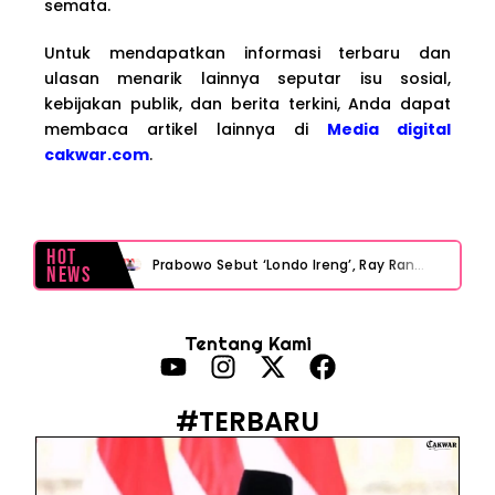
semata.
Untuk mendapatkan informasi terbaru dan
ulasan menarik lainnya seputar isu sosial,
kebijakan publik, dan berita terkini, Anda dapat
membaca artikel lainnya di
Media digital
cakwar.com
.
Hot
Prabowo Sebut ‘Londo Ireng’, Ray Rangkuti Desak DPR Bersikap, Ini Ulasan Politiknya
News
MAKI Soroti Penahanan Eks Jampidsus Febrie Adriansyah Tanpa Rompi Pink
Tentang Kami
Febrie Adriansyah Ditahan, Mengapa Tanpa Rompi Pink? Ini Penjelasan dan Faktanya
Babak Baru Kasus Febrie Adriansyah, Rencana Praperadilan Penyitaan Emas dan Uang Tunai Jadi Sorotan
#TERBARU
Baterai Apple Watch Cepat Boros? Ini Penyebab dan Cara Mengatasinya