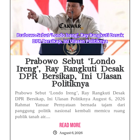
HP Huawei Cepat Panas? Ini Penyebab Utama dan Cara Mengatasinya
HP Realme Kena Air Tidak Bisa Dicas? Jangan Langsung Charge, Ini Solusinya
Face ID iPhone Tidak Mengenali Wajah? Ini Penyebab dan Cara Mengatasinya
Eks Jampidsus Febrie Adriansyah Tersangka Korupsi Asabri Tapi Masih Terima Gaji: Mengapa Begitu?
Eks Dirut KBS Tersangka Korupsi Pakan Satwa Rp10,2 Miliar: Ironi Gelar Doktor Akuntabilitas
Prabowo Sebut ‘Londo
Ireng’, Ray Rangkuti Desak
DPR Bersikap, Ini Ulasan
Politiknya
Prabowo Sebut ‘Londo Ireng’, Ray Rangkuti Desak
DPR Bersikap, Ini Ulasan Politiknya August 6, 2026
Rahmat Yanuar Pernyataan bernada tajam dari
panggung politik nasional kembali memicu ruang
publik tanah air....
Read More
August 6, 2026