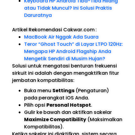
Keyboard HP Android Tiba-Tiba Hilang
atau Tidak Muncul? Ini Solusi Praktis
Daruratnya
Artikel Rekomendasi Cakwar.com
:
MacBook Air Nggak Ada Suara
Teror “Ghost Touch” di Layar LTPO 120Hz:
Mengapa HP Android Flagship Anda
Mengetik Sendiri di Musim Hujan?
Solusi untuk mengatasi benturan frekuensi
sirkuit ini adalah dengan mengaktifkan fitur
jembatan kompatibilitas:
Buka menu
Settings
(Pengaturan)
pada perangkat iOS Anda.
Pilih opsi
Personal Hotspot
.
Gulir ke bawah dan aktifkan sakelar
Maximize Compatibility
(Maksimalkan
Kompatibilitas).
Ketika sakelar ini diaktifkan, sistem secara