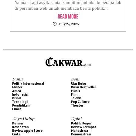
Yanuar Lagi asyik santai sambil membuka beberapa tab
di peramban web untuk membaca berita politik...
Read More
July 24, 2026
Dunia
Seni
Politik Internasional
Ulas Buku
Militer
Buku Best Seller
Acara
Musik
Indonesia
Film
Bisnis
Televisi
Teknologi
Pop Culture
Pendidikan
Theater
Cuaca
Gaya Hidup
Opini
Kuliner
Politik Negeri
Kesehatan
Review Termpat
Review Apple Store
Mahasiswa
Cinta
Demonstrasi