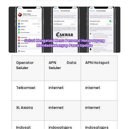
Operator
APN Data
APN Hotspot
Seluler
Seluler
Telkomsel
internet
internet
XL Axiata
internet
internet
Indosat
indosatgprs
indosatgprs