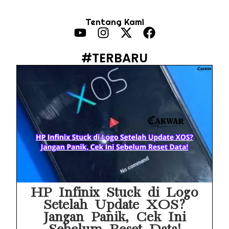
PWI Jaya Sayangkan Tudingan ‘Londo Ireng’ terhadap Jurnalis, Ini Ulasannya
Tentang Kami
Prabowo Sebut ‘Londo Ireng’, Ray Rangkuti Desak DPR Bersikap, Ini Ulasan Politiknya
MAKI Soroti Penahanan Eks Jampidsus Febrie Adriansyah Tanpa Rompi Pink
#TERBARU
Febrie Adriansyah Ditahan, Mengapa Tanpa Rompi Pink? Ini Penjelasan dan Faktanya
Babak Baru Kasus Febrie Adriansyah, Rencana Praperadilan Penyitaan Emas dan Uang Tunai Jadi Sorotan
Baterai Apple Watch Cepat Boros? Ini Penyebab dan Cara Mengatasinya
HP Huawei Cepat Panas? Ini Penyebab Utama dan Cara Mengatasinya
HP Realme Kena Air Tidak Bisa Dicas? Jangan Langsung Charge, Ini Solusinya
Face ID iPhone Tidak Mengenali Wajah? Ini Penyebab dan Cara Mengatasinya
HP Infinix Stuck di Logo
Setelah Update XOS?
Jangan Panik, Cek Ini