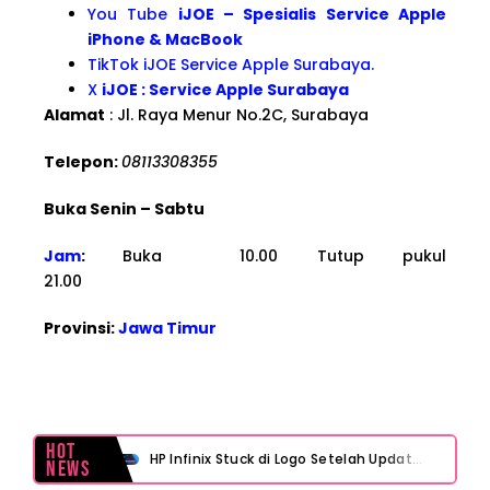
You Tube
iJOE – Spesialis Service Apple
iPhone & MacBook
TikTok iJOE Service Apple Surabaya.
X
iJOE : Service Apple Surabaya
Alamat
: Jl. Raya Menur No.2C, Surabaya
Telepon:
08113308355
Buka Senin – Sabtu
Jam
:
Buka 10.00 Tutup pukul
21.00
Provinsi:
Jawa Timur
Hot
HP Infinix Stuck di Logo Setelah Update XOS? Jangan Panik, Cek Ini Sebelum Reset Data!
News